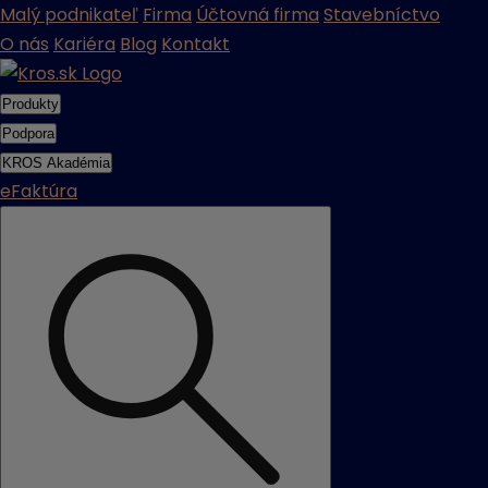
Malý podnikateľ
Firma
Účtovná firma
Stavebníctvo
O nás
Kariéra
Blog
Kontakt
Produkty
Podpora
KROS Akadémia
eFaktúra