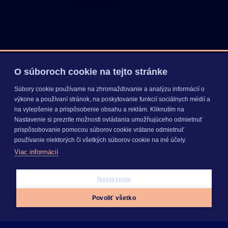
O súboroch cookie na tejto stránke
Čísla, ktoré
hovoria za nás
Súbory cookie používame na zhromažďovanie a analýzu informácií o
výkone a používaní stránok, na poskytovanie funkcií sociálnych médií a
Za roky pôsobenia
sme pomohli tisícom
na vylepšenie a prispôsobenie obsahu a reklám. Kliknutím na
Nastavenie si prezrite možnosti ovládania umožňujúceho odmietnuť
podnikateľov a firiem rásť a napredovať
.
prispôsobovanie pomocou súborov cookie vrátane odmietnuť
Dlhoročné skúsenosti a vývoj sú dôkazom stability,
používanie niektorých či všetkých súborov cookie na iné účely.
spoľahlivosti a odhodlania.
Viac informácií
Nastavenia
Povoliť všetko