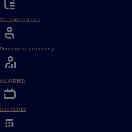
Daňové priznania
Personálne dokumenty
HR Systém
Dochádzka