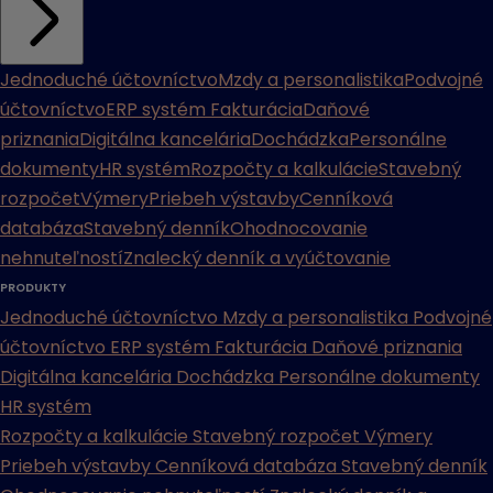
Jednoduché účtovníctvo
Mzdy a personalistika
Podvojné
účtovníctvo
ERP systém
Fakturácia
Daňové
priznania
Digitálna kancelária
Dochádzka
Personálne
dokumenty
HR systém
Rozpočty a kalkulácie
Stavebný
rozpočet
Výmery
Priebeh výstavby
Cenníková
databáza
Stavebný denník
Ohodnocovanie
nehnuteľností
Znalecký denník a vyúčtovanie
PRODUKTY
Jednoduché účtovníctvo
Mzdy a personalistika
Podvojné
účtovníctvo
ERP systém
Fakturácia
Daňové priznania
Digitálna kancelária
Dochádzka
Personálne dokumenty
HR systém
Rozpočty a kalkulácie
Stavebný rozpočet
Výmery
Priebeh výstavby
Cenníková databáza
Stavebný denník