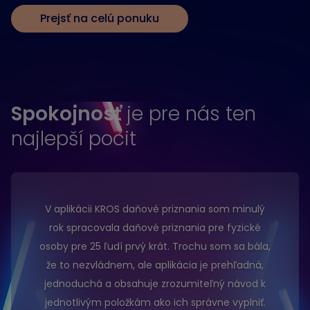
Prejsť na celú ponuku
Spokojnosť
je pre nás ten
najlepší pocit
V aplikácii KROS daňové priznania som minulý
rok spracovala daňové priznania pre fyzické
osoby pre 25 ľudí prvý krát. Trochu som sa bála,
že to nezvládnem, ale aplikácia je prehľadná,
jednoduchá a obsahuje zrozumiteľný návod k
jednotlivým položkám ako ich správne vyplniť.