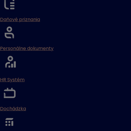
Daňové priznania
Personálne dokumenty
HR Systém
Dochádzka