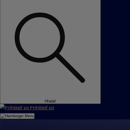
Hľadať
Prihlásiť sa
Menu