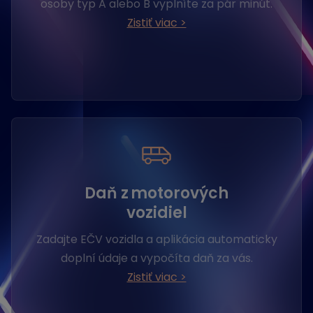
osoby typ A alebo B vyplníte za pár minút.
Zistiť viac >
Daň z motorových
vozidiel
Zadajte EČV vozidla a aplikácia automaticky
doplní údaje a vypočíta daň za vás.
Zistiť viac >