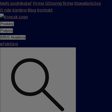
Malý podnikateľ
Firma
Účtovná firma
Stavebníctvo
O nás
Kariéra
Blog
Kontakt
Produkty
Podpora
KROS Akadémia
eFaktúra