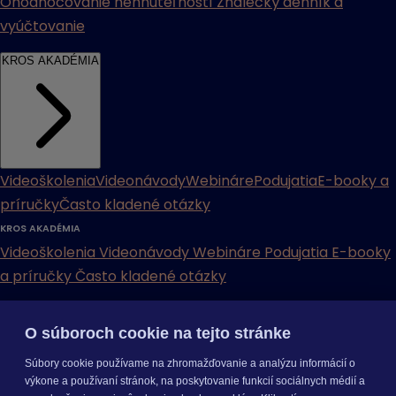
Ohodnocovanie nehnuteľností
Znalecký denník a
vyúčtovanie
KROS AKADÉMIA
Videoškolenia
Videonávody
Webináre
Podujatia
E-booky a
príručky
Často kladené otázky
KROS AKADÉMIA
Videoškolenia
Videonávody
Webináre
Podujatia
E-booky
a príručky
Často kladené otázky
INÉ
O súboroch cookie na tejto stránke
Cenníky
Odporučte nás
Právne dokumenty
Odporúčaná
Súbory cookie používame na zhromažďovanie a analýzu informácií o
konfigurácia
Aktualizácia verzií
Mobilné aplikácie
výkone a používaní stránok, na poskytovanie funkcií sociálnych médií a