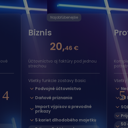
Najobľúbenejšie
Biznis
Pro
20,
46 €
dové
Účtovníctvo aj faktúry pod jednou
Komple
strechou
potreb
Všetky funkcie zostavy Basic
Všetky 
Podvojné účtovníctvo
Neo
4
5
Daňové priznania
20 
Import výpisov a prevodné
SQL
príkazy
Prí
5 kariet dlhodobého majetku
50 