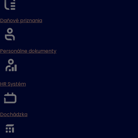
Daňové priznania
Personálne dokumenty
HR Systém
Dochádzka