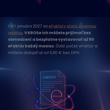
Od 1. januára 2027 sa
eFaktúry stanú povinnou
realitou
.
V KROSe ich môžete prijímať bez
obmedzení a bezplatne vystavovať až 50
eFaktúr každý mesiac
. Ďalší počet eFaktúr si
môžete dokúpiť už od 5,90 € bez DPH.