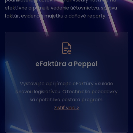
efektívne a plynulé vedenie účtovníctva, správu
faktúr, evidenciu majetku a daňové reporty.
eFaktúra a Peppol
Vystavujte a prijímajte eFaktúry v súlade
s novou legislatívou. O technické požiadavky
sa spoľahlivo postará program.
Zistiť viac >