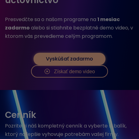
účtovníctvo
Presvedčte sa o našom programe na
1 mesiac
zadarmo
alebo si stiahnite bezplatné demo video, v
ktorom vás prevedieme celým programom.
Vyskúšať zadarmo
Získať demo video
Cenník
Pozrite si náš kompletný cenník a vyberte si balík,
ktorý najlepšie vyhovuje potrebám vašej firmy.