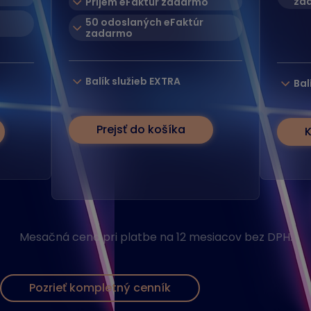
za
Príjem eFaktúr zadarmo
50 odoslaných eFaktúr
zadarmo
Balík služieb EXTRA
Bal
Prejsť do košíka
K
Mesačná cena pri platbe na 12 mesiacov bez DPH.
Pozrieť kompletný cenník