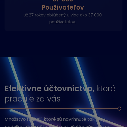
Používateľov
Už 27 rokov obľúbený u viac ako 37 000
používateľov.
Efektívne účtovníctvo,
ktoré
pracuje za vás
Množstvo funkcií, ktoré sú navrhnuté tak, aby
podnikatelia a účtovníci mali všetky nástroje na