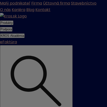
Malý podnikateľ
Firma
Účtovná firma
Stavebníctvo
O nás
Kariéra
Blog
Kontakt
Produkty
Podpora
KROS Akadémia
eFaktúra