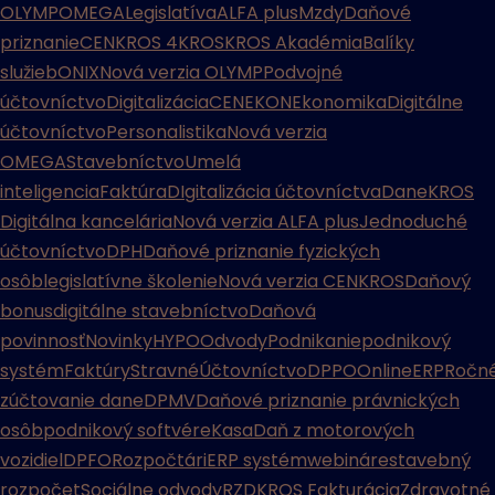
OLYMP
OMEGA
Legislatíva
ALFA plus
Mzdy
Daňové
priznanie
CENKROS 4
KROS
KROS Akadémia
Balíky
služieb
ONIX
Nová verzia OLYMP
Podvojné
účtovníctvo
Digitalizácia
CENEKON
Ekonomika
Digitálne
účtovníctvo
Personalistika
Nová verzia
OMEGA
Stavebníctvo
Umelá
inteligencia
Faktúra
DIgitalizácia účtovníctva
Dane
KROS
Digitálna kancelária
Nová verzia ALFA plus
Jednoduché
účtovníctvo
DPH
Daňové priznanie fyzických
osôb
legislatívne školenie
Nová verzia CENKROS
Daňový
bonus
digitálne stavebníctvo
Daňová
povinnosť
Novinky
HYPO
Odvody
Podnikanie
podnikový
systém
Faktúry
Stravné
Účtovníctvo
DPPO
Online
ERP
Ročn
zúčtovanie dane
DPMV
Daňové priznanie právnických
osôb
podnikový softvér
eKasa
Daň z motorových
vozidiel
DPFO
Rozpočtári
ERP systém
webináre
stavebný
rozpočet
Sociálne odvody
RZD
KROS Fakturácia
Zdravotné