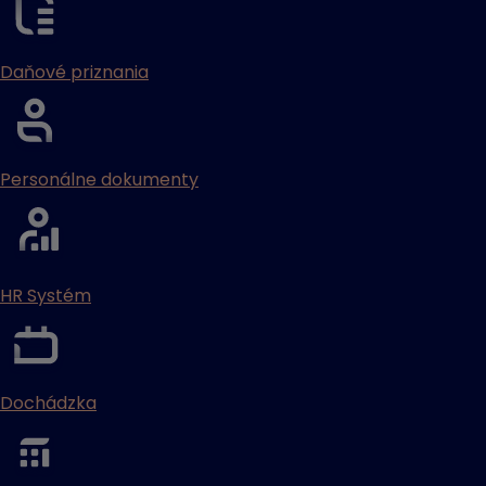
Daňové priznania
Personálne dokumenty
HR Systém
Dochádzka