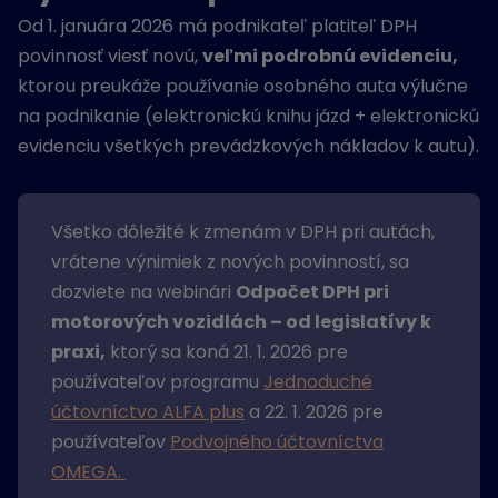
Od 1. januára 2026 má podnikateľ platiteľ DPH
povinnosť viesť novú,
veľmi podrobnú evidenciu,
ktorou preukáže používanie osobného auta výlučne
na podnikanie (elektronickú knihu jázd + elektronickú
evidenciu všetkých prevádzkových nákladov k autu).
Všetko dôležité k zmenám v DPH pri autách,
vrátene výnimiek z nových povinností, sa
dozviete na webinári
Odpočet DPH pri
motorových vozidlách – od legislatívy k
praxi,
ktorý sa koná 21. 1. 2026 pre
používateľov programu
Jednoduché
účtovníctvo ALFA plus
a 22. 1. 2026 pre
používateľov
Podvojného účtovníctva
OMEGA.