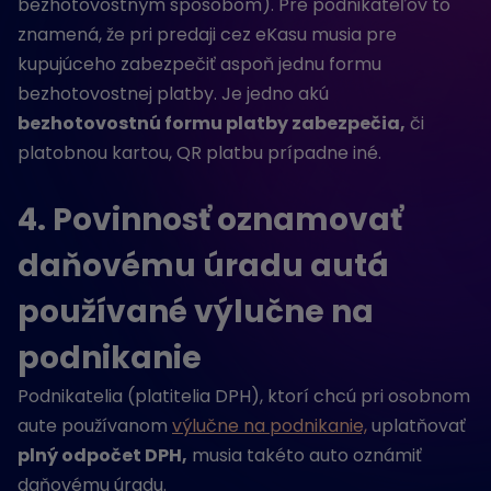
bezhotovostným spôsobom). Pre podnikateľov to
znamená, že pri predaji cez eKasu musia pre
kupujúceho zabezpečiť aspoň jednu formu
bezhotovostnej platby. Je jedno akú
bezhotovostnú formu platby zabezpečia,
či
platobnou kartou, QR platbu prípadne iné.
4. Povinnosť oznamovať
daňovému úradu autá
používané výlučne na
podnikanie
Podnikatelia (platitelia DPH), ktorí chcú pri osobnom
aute používanom
výlučne na podnikanie,
uplatňovať
plný odpočet DPH,
musia takéto auto oznámiť
daňovému úradu.