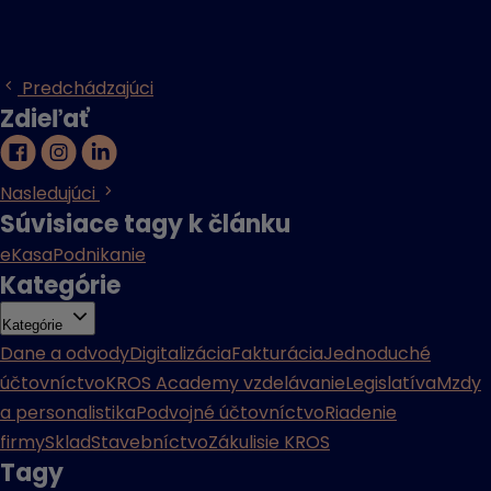
Predchádzajúci
Zdieľať
Nasledujúci
Súvisiace tagy k článku
eKasa
Podnikanie
Kategórie
Kategórie
Dane a odvody
Digitalizácia
Fakturácia
Jednoduché
účtovníctvo
KROS Academy vzdelávanie
Legislatíva
Mzdy
a personalistika
Podvojné účtovníctvo
Riadenie
firmy
Sklad
Stavebníctvo
Zákulisie KROS
Tagy