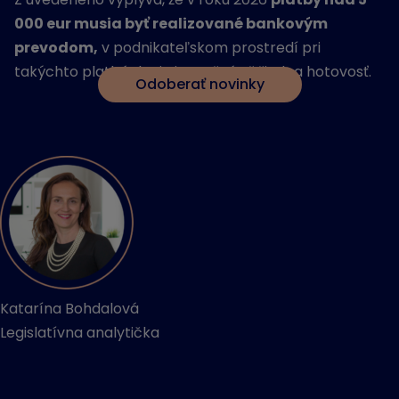
000 eur musia byť realizované bankovým
prevodom,
v podnikateľskom prostredí pri
takýchto platbách nie je možná už žiadna hotovosť.
Odoberať novinky
Katarína Bohdalová
Legislatívna analytička