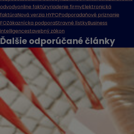
odvody
online faktúry
riadenie firmy
Elektronická
faktúra
Nová verzia HYPO
Podpora
daňové priznanie
FO
Zákaznícka podpora
Stravné lístky
Business
intelligence
stavebný zákon
Ďalšie odporúčané
články