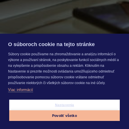
O súboroch cookie na tejto stránke
Súbory cookie používame na zhromažďovanie a analýzu informácií o
výkone a používaní stránok, na poskytovanie funkcií sociálnych médií a
na vylepšenie a prispôsobenie obsahu a reklám. Kliknutím na
Nastavenie si prezrite možnosti ovládania umožňujúceho odmietnuť
prispôsobovanie pomocou súborov cookie vrátane odmietnuť
používanie niektorých či všetkých súborov cookie na iné účely.
16. 07. 2026
Viac informácií
|
5 min. čítania
Nastavenia
Krok k digitalizácii: Prečo
meníme prihlasovanie do
Povoliť všetko