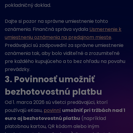
pokladničný doklad.
Dajte si pozor na správne umiestnenie tohto
oznámenia. Finančná správa vydala
Usmernenie k
umiestneniu oznámenia na predajnom mieste
.
Predávajúci sú zodpovední za správne umiestnenie
oznámenia tak, aby bolo viditeľné a zrozumiteľné
pre každého kupujúceho a to bez ohľadu na povahu
prevádzky.
3. Povinnosť umožniť
bezhotovostnú platbu
Od 1. marca 2026 sú všetci predávajúci, ktorí
používajú eKasu,
povinní
umožniť pri tržbách nad 1
euro aj bezhotovostnú platbu
(napríklad
platobnou kartou, QR kódom alebo iným