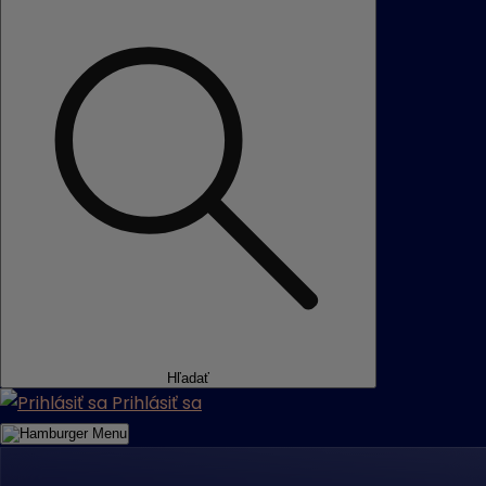
Hľadať
Prihlásiť sa
Menu