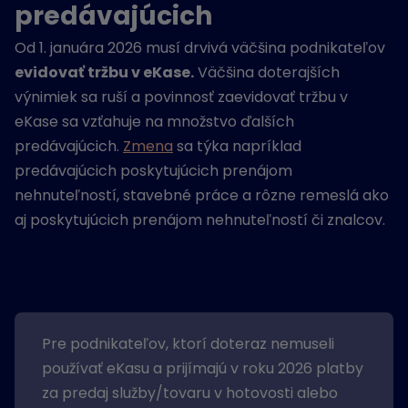
predávajúcich
Od 1. januára 2026 musí drvivá väčšina podnikateľov
evidovať tržbu v eKase.
Väčšina doterajších
výnimiek sa ruší a povinnosť zaevidovať tržbu v
eKase sa vzťahuje na množstvo ďalších
predávajúcich.
Zmena
sa týka napríklad
predávajúcich poskytujúcich prenájom
nehnuteľností, stavebné práce a rôzne remeslá ako
aj poskytujúcich prenájom nehnuteľností či znalcov.
Pre podnikateľov, ktorí doteraz nemuseli
používať eKasu a prijímajú v roku 2026 platby
za predaj služby/tovaru v hotovosti alebo