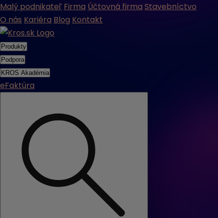
Malý podnikateľ
Firma
Účtovná firma
Stavebníctvo
O nás
Kariéra
Blog
Kontakt
Produkty
Podpora
KROS Akadémia
eFaktúra