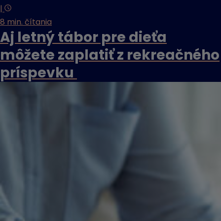
|
8 min. čítania
Aj letný tábor pre dieťa
môžete zaplatiť z rekreačného
príspevku