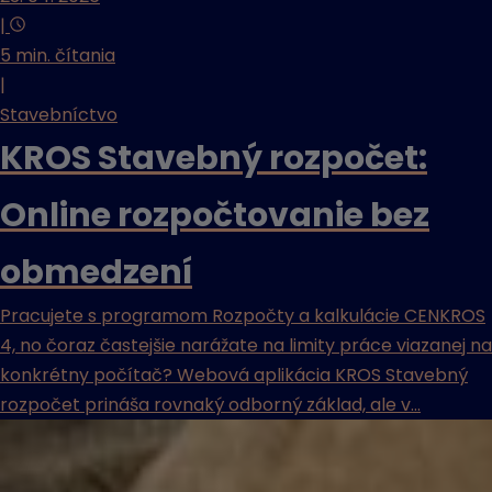
|
5 min. čítania
|
Stavebníctvo
KROS Stavebný rozpočet:
Online rozpočtovanie bez
obmedzení
Pracujete s programom Rozpočty a kalkulácie CENKROS
4, no čoraz častejšie narážate na limity práce viazanej na
konkrétny počítač? Webová aplikácia KROS Stavebný
rozpočet prináša rovnaký odborný základ, ale v...