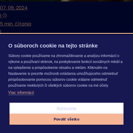
07. 06. 2024
|
5 min. čítania
|
Aktuality CENKROS 4
O súboroch cookie na tejto stránke
Aká bola konferencia Stretnutie lídrov
slovenského stavebníctva 2024?
Súbory cookie používame na zhromažďovanie a analýzu informácií o
výkone a používaní stránok, na poskytovanie funkcií sociálnych médií a
Veľkolepá. Túto kľúčovú udalosť roka navštívili viac ako
na vylepšenie a prispôsobenie obsahu a reklám. Kliknutím na
tri stovky hostí. O ďalšom smerovaní slovenského
Nastavenie si prezrite možnosti ovládania umožňujúceho odmietnuť
prispôsobovanie pomocou súborov cookie vrátane odmietnuť
stavebníctva diskutovali zástupcovia vlády a
používanie niektorých či všetkých súborov cookie na iné účely.
ministerstiev, najväčší investori, riaditelia stavebných,
Viac informácií
projektových a developerských spoločností a...
Nastavenia
Povoliť všetko