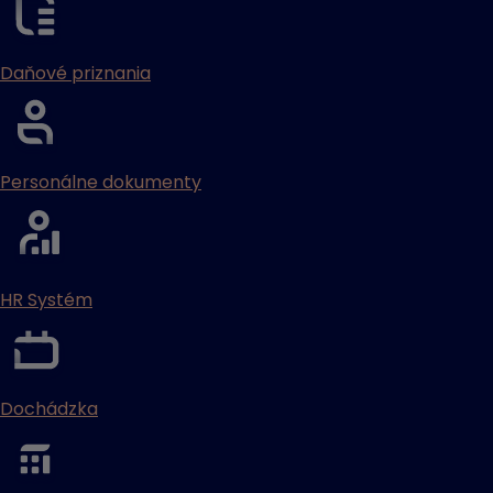
Daňové priznania
Personálne dokumenty
HR Systém
Dochádzka