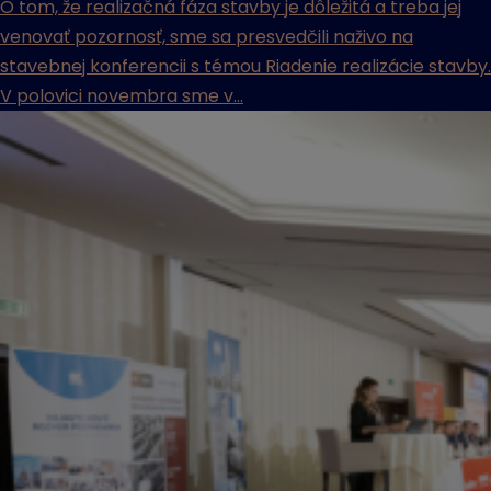
O tom, že realizačná fáza stavby je dôležitá a treba jej
venovať pozornosť, sme sa presvedčili naživo na
stavebnej konferencii s témou Riadenie realizácie stavby.
V polovici novembra sme v...