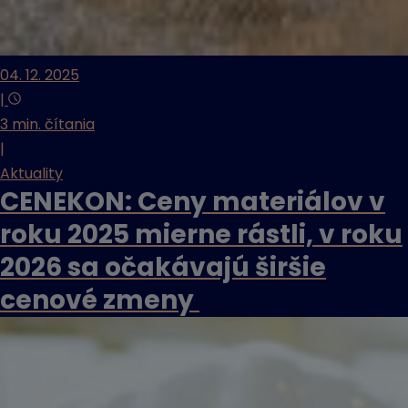
04. 12. 2025
|
3 min. čítania
|
Aktuality
CENEKON: Ceny materiálov v
roku 2025 mierne rástli, v roku
2026 sa očakávajú širšie
cenové zmeny