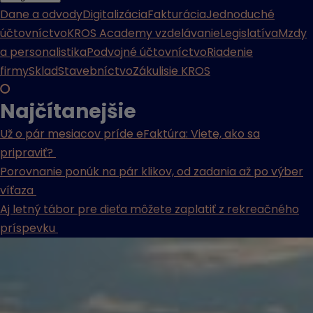
Dane a odvody
Digitalizácia
Fakturácia
Jednoduché
účtovníctvo
KROS Academy vzdelávanie
Legislatíva
Mzdy
a personalistika
Podvojné účtovníctvo
Riadenie
firmy
Sklad
Stavebníctvo
Zákulisie KROS
Najčítanejšie
Už o pár mesiacov príde eFaktúra: Viete, ako sa
pripraviť?
Porovnanie ponúk na pár klikov, od zadania až po výber
víťaza
Aj letný tábor pre dieťa môžete zaplatiť z rekreačného
príspevku