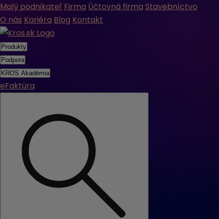
Malý podnikateľ
Firma
Účtovná firma
Stavebníctvo
O nás
Kariéra
Blog
Kontakt
Produkty
Podpora
KROS Akadémia
eFaktúra