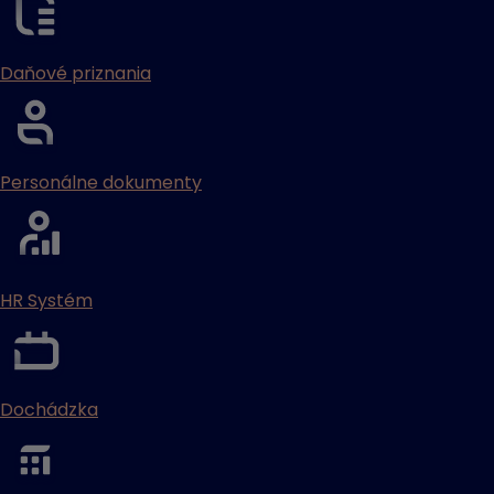
Daňové priznania
Personálne dokumenty
HR Systém
Dochádzka