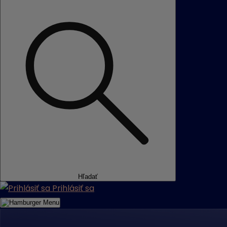
Hľadať
Prihlásiť sa
Menu