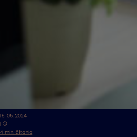
15. 05. 2024
|
4 min. čítania