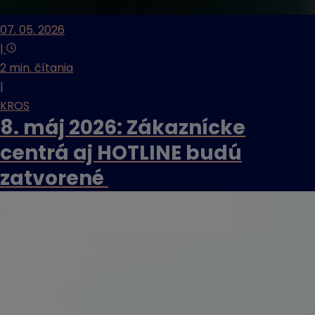
07. 05. 2026
|
2 min. čítania
|
KROS
8. máj 2026: Zákaznícke
centrá aj HOTLINE budú
zatvorené