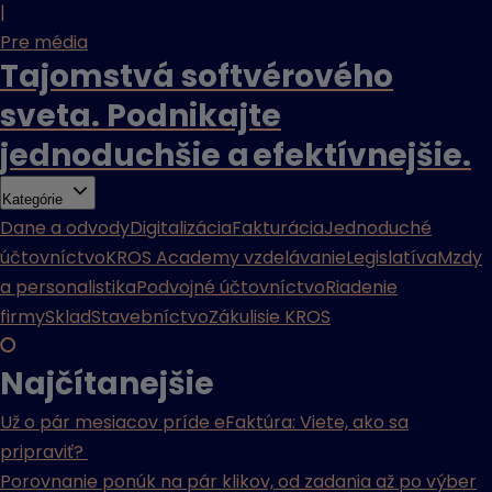
|
Pre média
Tajomstvá softvérového
sveta. Podnikajte
jednoduchšie a efektívnejšie.
Kategórie
Dane a odvody
Digitalizácia
Fakturácia
Jednoduché
účtovníctvo
KROS Academy vzdelávanie
Legislatíva
Mzdy
a personalistika
Podvojné účtovníctvo
Riadenie
firmy
Sklad
Stavebníctvo
Zákulisie KROS
Najčítanejšie
Už o pár mesiacov príde eFaktúra: Viete, ako sa
pripraviť?
Porovnanie ponúk na pár klikov, od zadania až po výber