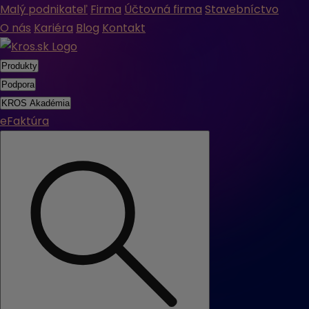
Malý podnikateľ
Firma
Účtovná firma
Stavebníctvo
O nás
Kariéra
Blog
Kontakt
Produkty
Podpora
KROS Akadémia
eFaktúra