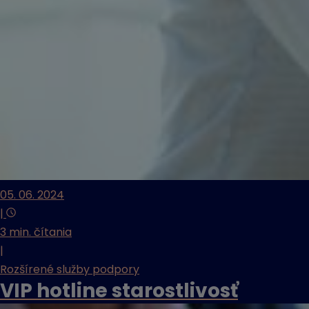
05. 06. 2024
|
3 min. čítania
|
Rozšírené služby podpory
VIP hotline starostlivosť