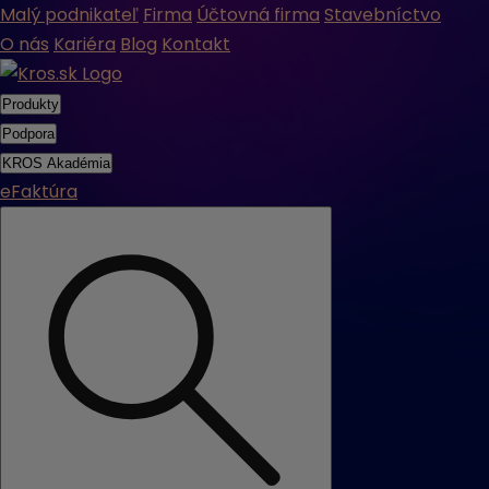
Malý podnikateľ
Firma
Účtovná firma
Stavebníctvo
O nás
Kariéra
Blog
Kontakt
Produkty
Podpora
KROS Akadémia
eFaktúra