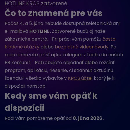
HOTLINE KROS zatvorené.
Čo to znamená pre vás
Počas 4. a 5. júna nebude dostupná telefonická ani
e-mailová
HOTLINE.
Zatvorené budú aj naše
zákaznícke centrá. Pri práci vám pomôžu
často
kladené otázky
alebo
bezplatné videonávody
. Po
radu si môžete prísť aj ku kolegom z fachu do našich
FB komunít. Potrebujete objednať alebo rozšíriť
program, aplikáciu, riešenie, či stiahnuť aktuálnu
licenciu? Všetko vybavíte v
KROS účte
, ktorý je k
dispozícii nonstop.
Kedy sme vám opäť k
dispozícii
Radi vám pomôžeme opäť od
8. júna 2026.