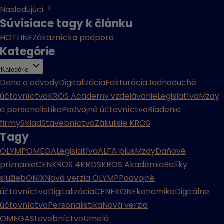
Nasledujúci
Súvisiace tagy k článku
HOTLINE
Zákaznícka podpora
Kategórie
Kategórie
Dane a odvody
Digitalizácia
Fakturácia
Jednoduché
účtovníctvo
KROS Academy vzdelávanie
Legislatíva
Mzdy
a personalistika
Podvojné účtovníctvo
Riadenie
firmy
Sklad
Stavebníctvo
Zákulisie KROS
Tagy
OLYMP
OMEGA
Legislatíva
ALFA plus
Mzdy
Daňové
priznanie
CENKROS 4
KROS
KROS Akadémia
Balíky
služieb
ONIX
Nová verzia OLYMP
Podvojné
účtovníctvo
Digitalizácia
CENEKON
Ekonomika
Digitálne
účtovníctvo
Personalistika
Nová verzia
OMEGA
Stavebníctvo
Umelá