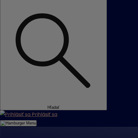
Hľadať
Prihlásiť sa
Menu