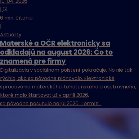
10. 04. 2026
|
6 min. čítania
|
Aktuality
Materské a OČR elektronicky sa
odkladajú na august 2026: Čo to
znamená pre firmy
Digitalizácia v sociálnom poistení pokračuje. No nie tak
rýchlo, ako sa pôvodne plánovalo. Elektronické
spracovanie materského, tehotenského a ošetrovného,
ktoré malo štartovať už v apríli 2026,
sa pôvodne posunulo na júl 2026. Termín...