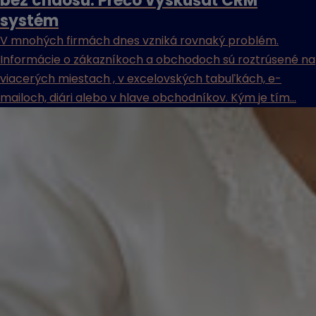
bez chaosu: Prečo vyskúšať CRM
systém
V mnohých firmách dnes vzniká rovnaký problém.
Informácie o zákazníkoch a obchodoch sú roztrúsené na
viacerých miestach , v excelovských tabuľkách, e-
mailoch, diári alebo v hlave obchodníkov. Kým je tím...