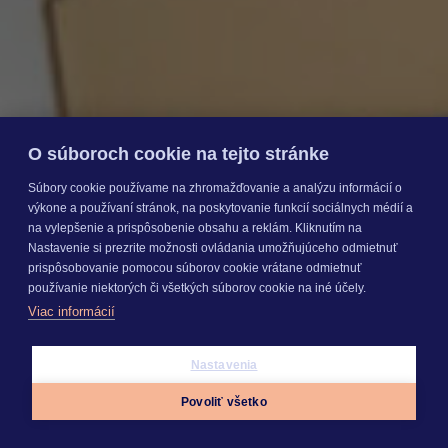
O súboroch cookie na tejto stránke
23. 10. 2025
|
Súbory cookie používame na zhromažďovanie a analýzu informácií o
výkone a používaní stránok, na poskytovanie funkcií sociálnych médií a
4 min. čítania
na vylepšenie a prispôsobenie obsahu a reklám. Kliknutím na
|
Nastavenie si prezrite možnosti ovládania umožňujúceho odmietnuť
Aktuality
prispôsobovanie pomocou súborov cookie vrátane odmietnuť
používanie niektorých či všetkých súborov cookie na iné účely.
Ako efektívne zvládnuť nápor
Viac informácií
objednávok bez stresu ?
Jeseň je pre väčšinu firiem štart sezónneho maratónu.
Nastavenia
Black Friday, Vianoce či následné novoročné výpredaje
Povoliť všetko
majú spoločný znak: objednávky sa valia, e-maily
pribúdajú, a každý v tíme rieši všetko naraz....