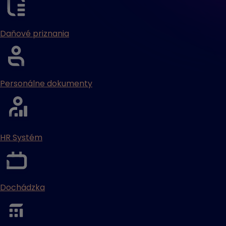
Daňové priznania
Personálne dokumenty
HR Systém
Dochádzka