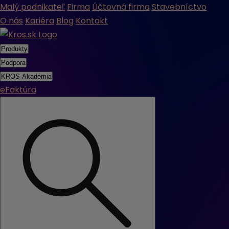
Malý podnikateľ
Firma
Účtovná firma
Stavebníctvo
O nás
Kariéra
Blog
Kontakt
Produkty
Podpora
KROS Akadémia
eFaktúra