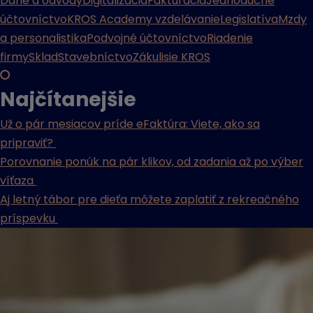
Dane a odvody
Digitalizácia
Fakturácia
Jednoduché
účtovníctvo
KROS Academy vzdelávanie
Legislatíva
Mzdy
a personalistika
Podvojné účtovníctvo
Riadenie
firmy
Sklad
Stavebníctvo
Zákulisie KROS
Najčítanejšie
Už o pár mesiacov príde eFaktúra: Viete, ako sa
pripraviť?
Porovnanie ponúk na pár klikov, od zadania až po výber
víťaza
Aj letný tábor pre dieťa môžete zaplatiť z rekreačného
príspevku