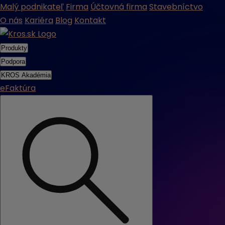
Malý podnikateľ
Firma
Účtovná firma
Stavebníctvo
O nás
Kariéra
Blog
Kontakt
Produkty
Podpora
KROS Akadémia
eFaktúra