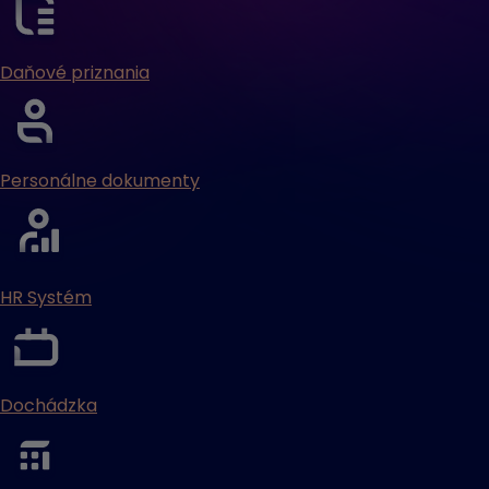
Daňové priznania
Personálne dokumenty
HR Systém
Dochádzka