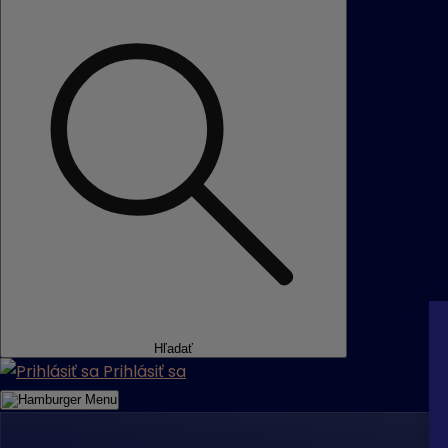
Hľadať
Prihlásiť sa
Menu