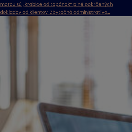
morou sú „krabice od topánok“ plné pokrčených
dokladov od klientov. Zbytočná administratíva...