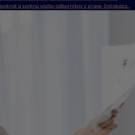
pokrok a spätnú väzbu odborníkov z praxe. Databáza...