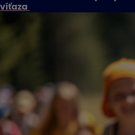
víťaza