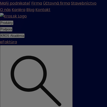
Malý podnikateľ
Firma
Účtovná firma
Stavebníctvo
O nás
Kariéra
Blog
Kontakt
Produkty
Podpora
KROS Akadémia
eFaktúra