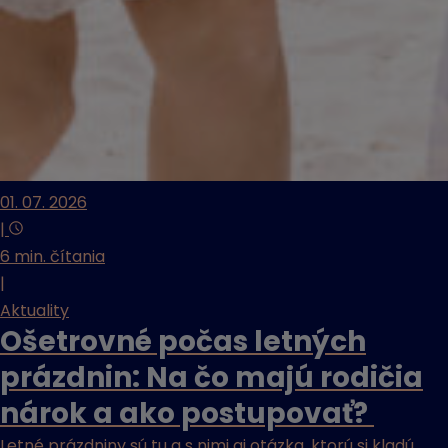
01. 07. 2026
|
6 min. čítania
|
Aktuality
Ošetrovné počas letných
prázdnin: Na čo majú rodičia
nárok a ako postupovať?
Letné prázdniny sú tu a s nimi aj otázka, ktorú si kladú