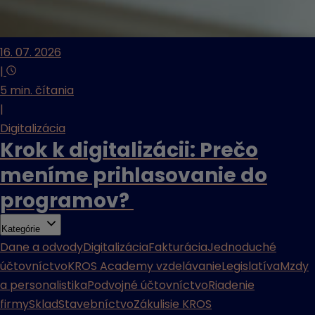
16. 07. 2026
|
5 min. čítania
|
Digitalizácia
Krok k digitalizácii: Prečo
meníme prihlasovanie do
programov?
Kategórie
Dane a odvody
Digitalizácia
Fakturácia
Jednoduché
účtovníctvo
KROS Academy vzdelávanie
Legislatíva
Mzdy
a personalistika
Podvojné účtovníctvo
Riadenie
firmy
Sklad
Stavebníctvo
Zákulisie KROS