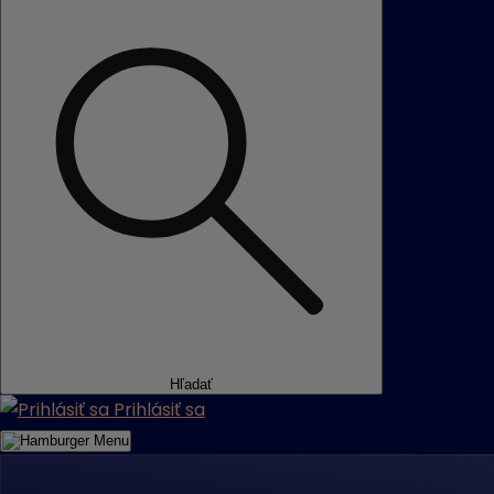
Hľadať
Prihlásiť sa
Menu