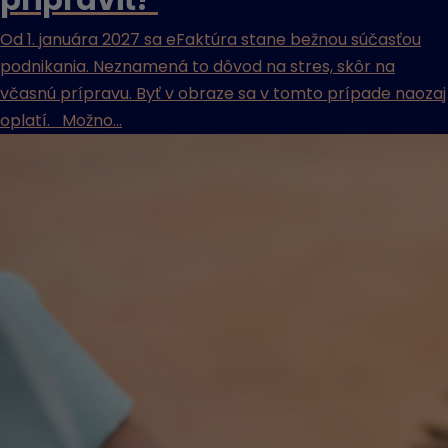
pripraviť?
Od 1. januára 2027 sa eFaktúra stane bežnou súčasťou
podnikania. Neznamená to dôvod na stres, skôr na
včasnú prípravu. Byť v obraze sa v tomto prípade naozaj
oplatí. Možno...