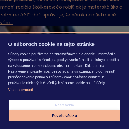
mnohí rodičia škôlkarov: čo robiť, ak je materská škola
zatvorená? Dobrá správa je, že nárok na ošetrovné
vám...
O súboroch cookie na tejto stránke
Súbory cookie používame na zhromažďovanie a analýzu informácií o
výkone a používaní stránok, na poskytovanie funkcií sociálnych médií a
na vylepšenie a prispôsobenie obsahu a reklám. Kliknutím na
Nastavenie si prezrite možnosti ovládania umožňujúceho odmietnuť
prispôsobovanie pomocou súborov cookie vrátane odmietnuť
používanie niektorých či všetkých súborov cookie na iné účely.
Viac informácií
Nastavenia
Povoliť všetko