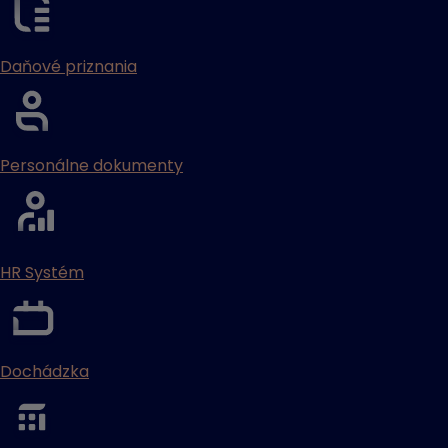
Daňové priznania
Personálne dokumenty
HR Systém
Dochádzka