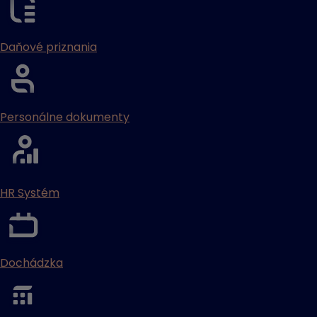
Daňové priznania
Personálne dokumenty
HR Systém
Dochádzka