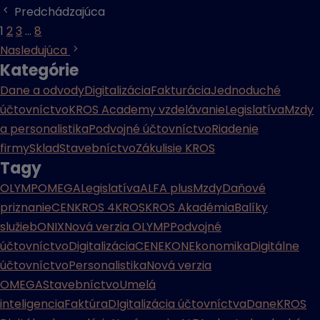
Predchádzajúca
1
2
3
…
8
Nasledujúca
Kategórie
Dane a odvody
Digitalizácia
Fakturácia
Jednoduché
účtovníctvo
KROS Academy vzdelávanie
Legislatíva
Mzdy
a personalistika
Podvojné účtovníctvo
Riadenie
firmy
Sklad
Stavebníctvo
Zákulisie KROS
Tagy
OLYMP
OMEGA
Legislatíva
ALFA plus
Mzdy
Daňové
priznanie
CENKROS 4
KROS
KROS Akadémia
Balíky
služieb
ONIX
Nová verzia OLYMP
Podvojné
účtovníctvo
Digitalizácia
CENEKON
Ekonomika
Digitálne
účtovníctvo
Personalistika
Nová verzia
OMEGA
Stavebníctvo
Umelá
inteligencia
Faktúra
DIgitalizácia účtovníctva
Dane
KROS