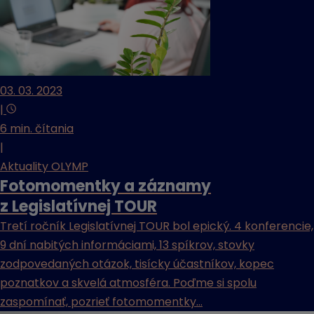
03. 03. 2023
|
6 min. čítania
|
Aktuality OLYMP
Fotomomentky a záznamy
z Legislatívnej TOUR
Tretí ročník Legislatívnej TOUR bol epický. 4 konferencie,
9 dní nabitých informáciami, 13 spíkrov, stovky
zodpovedaných otázok, tisícky účastníkov, kopec
poznatkov a skvelá atmosféra. Poďme si spolu
zaspomínať, pozrieť fotomomentky...