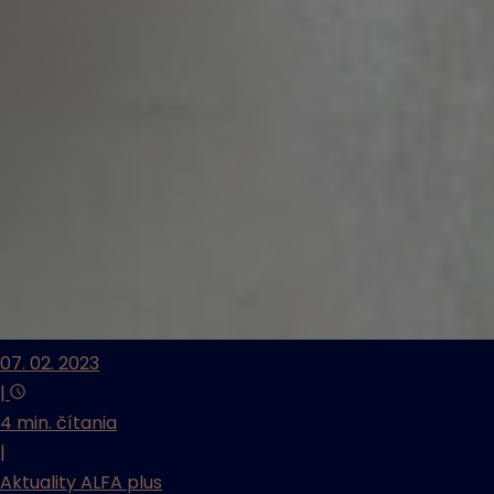
07. 02. 2023
|
4 min. čítania
|
Aktuality ALFA plus