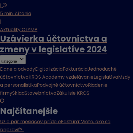
|
5 min. čítania
|
Aktuality OLYMP
Uzávierka účtovníctva a
zmeny v legislatíve 2024
Kategórie
Dane a odvody
Digitalizácia
Fakturácia
Jednoduché
účtovníctvo
KROS Academy vzdelávanie
Legislatíva
Mzdy
a personalistika
Podvojné účtovníctvo
Riadenie
firmy
Sklad
Stavebníctvo
Zákulisie KROS
Najčítanejšie
Už o pár mesiacov príde eFaktúra: Viete, ako sa
pripraviť?