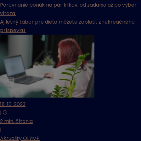
Porovnanie ponúk na pár klikov, od zadania až po výber
víťaza
Aj letný tábor pre dieťa môžete zaplatiť z rekreačného
príspevku
18. 10. 2023
|
2 min. čítania
|
Aktuality OLYMP