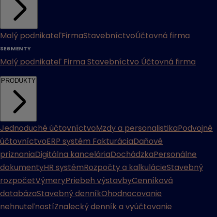
Malý podnikateľ
Firma
Stavebníctvo
Účtovná firma
SEGMENTY
Malý podnikateľ
Firma
Stavebníctvo
Účtovná firma
PRODUKTY
Jednoduché účtovníctvo
Mzdy a personalistika
Podvojné
účtovníctvo
ERP systém
Fakturácia
Daňové
priznania
Digitálna kancelária
Dochádzka
Personálne
dokumenty
HR systém
Rozpočty a kalkulácie
Stavebný
rozpočet
Výmery
Priebeh výstavby
Cenníková
databáza
Stavebný denník
Ohodnocovanie
nehnuteľností
Znalecký denník a vyúčtovanie