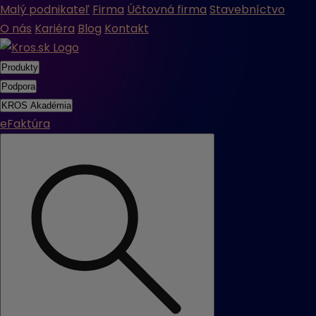
Malý podnikateľ
Firma
Účtovná firma
Stavebníctvo
O nás
Kariéra
Blog
Kontakt
Produkty
Podpora
KROS Akadémia
eFaktúra