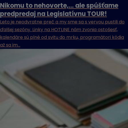
Nikomu to nehovorte,… ale spúšťame
predpredaj na Legislatívnu TOUR!
Leto je neodvratne preč a my sme sa s vervou pustili do
ďalšej sezóny. Linky na HOTLINE nám zvonia ostošesť,
kalendáre sú plné od svitu do mrku, programátori kódia
až sa im...