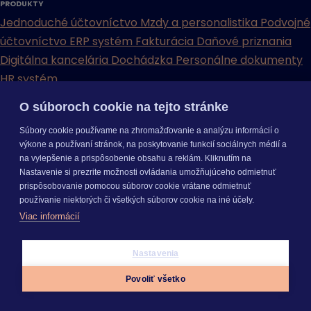
PRODUKTY
Jednoduché účtovníctvo
Mzdy a personalistika
Podvojné
účtovníctvo
ERP systém
Fakturácia
Daňové priznania
Digitálna kancelária
Dochádzka
Personálne dokumenty
HR systém
Rozpočty a kalkulácie
Stavebný rozpočet
Výmery
O súboroch cookie na tejto stránke
Priebeh výstavby
Cenníková databáza
Stavebný denník
Súbory cookie používame na zhromažďovanie a analýzu informácií o
Ohodnocovanie nehnuteľností
Znalecký denník a
výkone a používaní stránok, na poskytovanie funkcií sociálnych médií a
vyúčtovanie
na vylepšenie a prispôsobenie obsahu a reklám. Kliknutím na
Nastavenie si prezrite možnosti ovládania umožňujúceho odmietnuť
KROS AKADÉMIA
prispôsobovanie pomocou súborov cookie vrátane odmietnuť
používanie niektorých či všetkých súborov cookie na iné účely.
Viac informácií
Nastavenia
Videoškolenia
Videonávody
Webináre
Podujatia
E-booky a
Povoliť všetko
príručky
Často kladené otázky