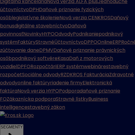
Digitálna kancelária
Nová verzia ALFA plus
Jednoduché
účtovníctvo
DPH
Daňové priznanie fyzických
osôb
legislatívne školenie
Nová verzia CENKROS
Daňový
bonus
digitálne stavebníctvo
Daňová
povinnosť
Novinky
HYPO
Odvody
Podnikanie
podnikový
systém
Faktúry
Stravné
Účtovníctvo
DPPO
Online
ERP
Ročn
zúčtovanie dane
DPMV
Daňové priznanie právnických
osôb
podnikový softvér
eKasa
Daň z motorových
vozidiel
DPFO
Rozpočtári
ERP systém
webináre
stavebný
rozpočet
Sociálne odvody
RZD
KROS Fakturácia
Zdravotné
odvody
online faktúry
riadenie firmy
Elektronická
faktúra
Nová verzia HYPO
Podpora
daňové priznanie
FO
Zákaznícka podpora
Stravné lístky
Business
intelligence
stavebný zákon
SEGMENTY