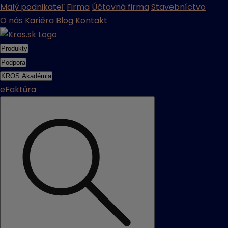
Malý podnikateľ
Firma
Účtovná firma
Stavebníctvo
O nás
Kariéra
Blog
Kontakt
Produkty
Podpora
KROS Akadémia
eFaktúra