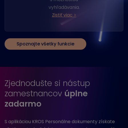
vyhľadávania.
Zistiť viac >
Spoznajte všetky funkcie
Zjednodušte si nástup
zamestnancov
úplne
zadarmo
S aplikáciou KROS Personálne dokumenty získate