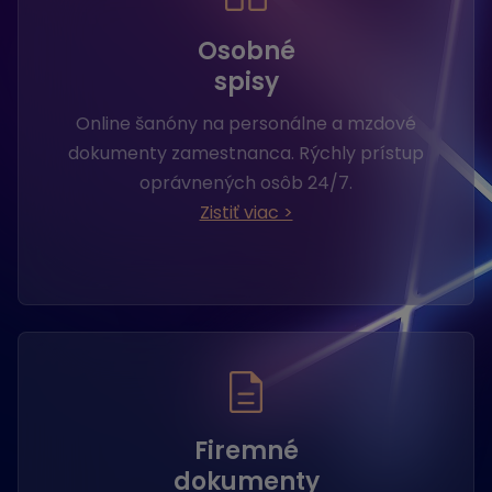
Osobné
spisy
Online šanóny na personálne a mzdové
dokumenty zamestnanca. Rýchly prístup
oprávnených osôb 24/7.
Zistiť viac >
Firemné
dokumenty