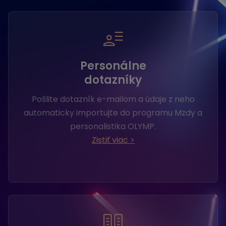
Personálne
dotazníky
Pošlite dotazník e-mailom a údaje z neho
automaticky importujte do programu Mzdy a
personalistika OLYMP.
Zistiť viac >