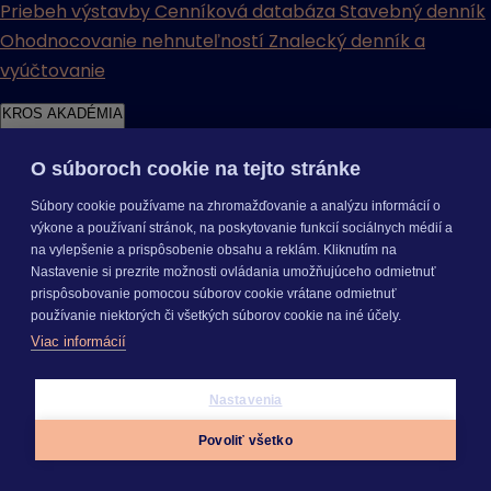
Priebeh výstavby
Cenníková databáza
Stavebný denník
Ohodnocovanie nehnuteľností
Znalecký denník a
vyúčtovanie
KROS AKADÉMIA
O súboroch cookie na tejto stránke
Súbory cookie používame na zhromažďovanie a analýzu informácií o
výkone a používaní stránok, na poskytovanie funkcií sociálnych médií a
na vylepšenie a prispôsobenie obsahu a reklám. Kliknutím na
Videoškolenia
Videonávody
Webináre
Podujatia
E-booky a
Nastavenie si prezrite možnosti ovládania umožňujúceho odmietnuť
príručky
Často kladené otázky
prispôsobovanie pomocou súborov cookie vrátane odmietnuť
používanie niektorých či všetkých súborov cookie na iné účely.
KROS AKADÉMIA
Viac informácií
Videoškolenia
Videonávody
Webináre
Podujatia
E-booky
a príručky
Často kladené otázky
Nastavenia
INÉ
Povoliť všetko
Cenníky
Odporučte nás
Právne dokumenty
Odporúčaná