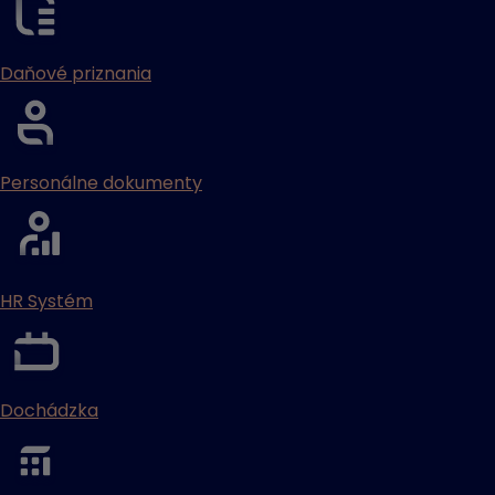
Daňové priznania
Personálne dokumenty
HR Systém
Dochádzka