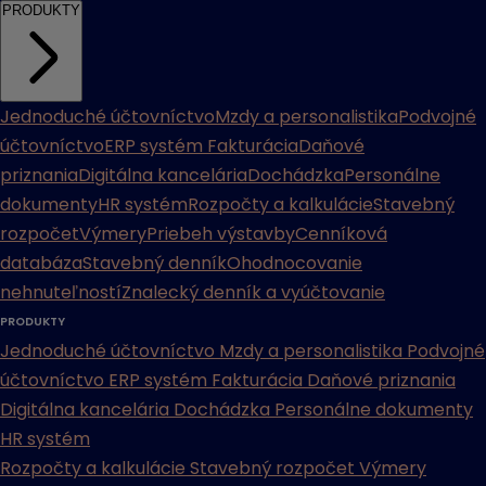
PRODUKTY
Jednoduché účtovníctvo
Mzdy a personalistika
Podvojné
účtovníctvo
ERP systém
Fakturácia
Daňové
priznania
Digitálna kancelária
Dochádzka
Personálne
dokumenty
HR systém
Rozpočty a kalkulácie
Stavebný
rozpočet
Výmery
Priebeh výstavby
Cenníková
databáza
Stavebný denník
Ohodnocovanie
nehnuteľností
Znalecký denník a vyúčtovanie
PRODUKTY
Jednoduché účtovníctvo
Mzdy a personalistika
Podvojné
účtovníctvo
ERP systém
Fakturácia
Daňové priznania
Digitálna kancelária
Dochádzka
Personálne dokumenty
HR systém
Rozpočty a kalkulácie
Stavebný rozpočet
Výmery