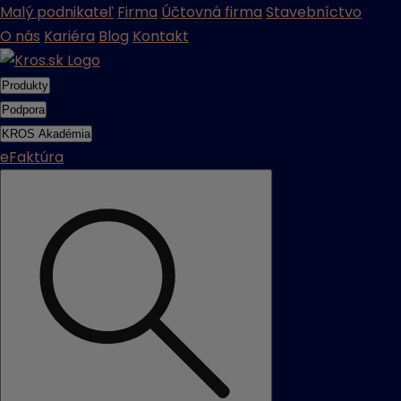
Malý podnikateľ
Firma
Účtovná firma
Stavebníctvo
O nás
Kariéra
Blog
Kontakt
Produkty
Podpora
KROS Akadémia
eFaktúra