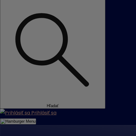
Hľadať
Prihlásiť sa
Menu