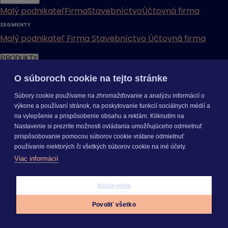
Malý podnikateľ
Firma
Stavebníctvo
Účtovná firma
SEGMENTY
Malý podnikateľ
Firma
Stavebníctvo
Účtovná firma
PRODUKTY
O súboroch cookie na tejto stránke
Súbory cookie používame na zhromažďovanie a analýzu informácií o
výkone a používaní stránok, na poskytovanie funkcií sociálnych médií a
Jednoduché účtovníctvo
Mzdy a personalistika
Podvojné
na vylepšenie a prispôsobenie obsahu a reklám. Kliknutím na
účtovníctvo
ERP systém
Fakturácia
Daňové
Nastavenie si prezrite možnosti ovládania umožňujúceho odmietnuť
priznania
Digitálna kancelária
Dochádzka
Personálne
prispôsobovanie pomocou súborov cookie vrátane odmietnuť
používanie niektorých či všetkých súborov cookie na iné účely.
dokumenty
HR systém
Rozpočty a kalkulácie
Stavebný
Viac informácií
rozpočet
Výmery
Priebeh výstavby
Cenníková
databáza
Stavebný denník
Ohodnocovanie
Nastavenia
nehnuteľností
Znalecký denník a vyúčtovanie
PRODUKTY
Povoliť všetko
Jednoduché účtovníctvo
Mzdy a personalistika
Podvojné