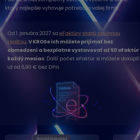
ktorý najlepšie vyhovuje potrebám vašej firmy.
Od 1. januára 2027 sa
eFaktúry stanú povinnou
realitou
.
V KROSe ich môžete prijímať bez
obmedzení a bezplatne vystavovať až 50 eFaktúr
každý mesiac
. Ďalší počet eFaktúr si môžete dokúpiť
už od 5,90 € bez DPH.
Najobľúbenejšie