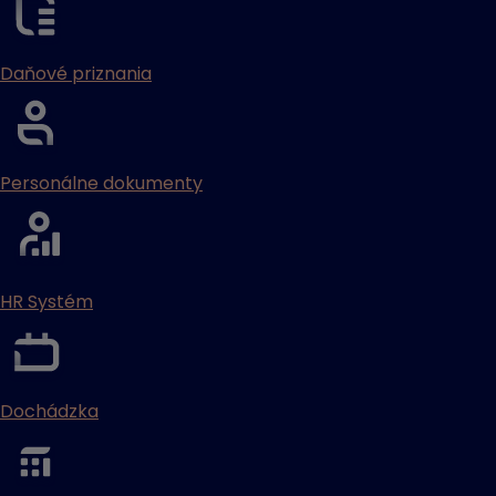
Daňové priznania
Personálne dokumenty
HR Systém
Dochádzka