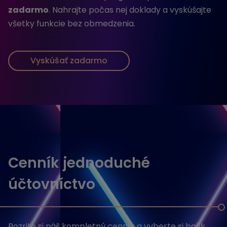
zadarmo
. Nahrajte počas nej doklady a vyskúšajte
všetky funkcie bez obmedzenia.
Vyskúšať zadarmo
Cenník jednoduché
účtovníctvo
Pozrite si náš kompletný cenník a vyberte si balík,