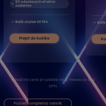
50 odoslaných eFaktúr
zadarmo
Balík služieb EXTRA
Balík
Prejsť do košíka
Ko
Mesačná cena pri platbe na 12 mesiacov bez
DPH.
Pozrieť kompletný cenník