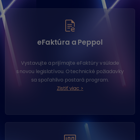
eFaktúra a Peppol
Vystavujte a prijímajte eFaktúry v súlade
s novou legislatívou. O technické požiadavky
sa spoľahlivo postará program.
Zistiť viac >