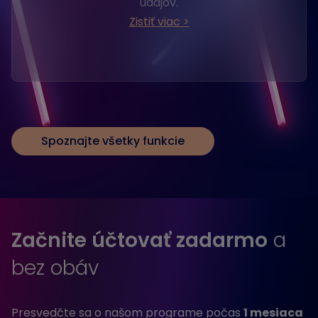
údajov.
Zistiť viac >
Spoznajte všetky funkcie
Začnite účtovať zadarmo
a
bez obáv
Presvedčte sa o našom programe počas
1 mesiaca