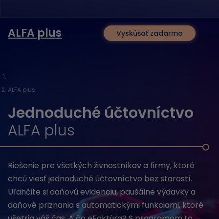
ALFA plus
Vyskúšať zadarmo
ALFA plus
Jednoduché účtovníctvo
ALFA plus
Riešenie pre všetkých živnostníkov a firmy, ktoré
chcú viesť jednoduché účtovníctvo bez starostí.
Uľahčite si daňovú evidenciu, paušálne výdavky a
daňové priznania s automatickými funkciami, ktoré
ušetria váš čas. A čo eFaktúra? S programom to