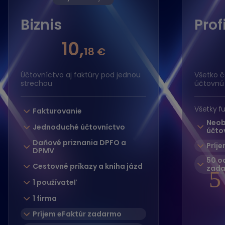
Biznis
Prof
10,
18 €
Účtovníctvo aj faktúry pod jednou
Všetko č
strechou
účtovnú
Všetky f
Fakturovanie
Neob
Jednoduché účtovníctvo
účto
Daňové priznania DPFO a
Príj
DPMV
50 o
Cestovné príkazy a kniha jázd
zad
5
1 používateľ
1 firma
Príjem eFaktúr zadarmo