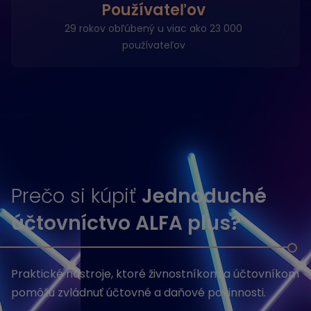
Používateľov
29 rokov obľúbený u viac ako 23 000
používateľov
Prečo si kúpiť
Jednoduché
účtovníctvo ALFA plus?
Praktické nástroje, ktoré živnostníkom a účtovníkom
pomôžu zvládnuť účtovné a daňové povinnosti.