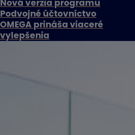
Nová verzia programu
Podvojné účtovníctvo
OMEGA prináša viaceré
vylepšenia