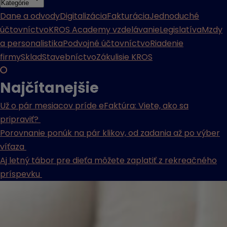
Kategórie
Dane a odvody
Digitalizácia
Fakturácia
Jednoduché
účtovníctvo
KROS Academy vzdelávanie
Legislatíva
Mzdy
a personalistika
Podvojné účtovníctvo
Riadenie
firmy
Sklad
Stavebníctvo
Zákulisie KROS
Najčítanejšie
Už o pár mesiacov príde eFaktúra: Viete, ako sa
pripraviť?
Porovnanie ponúk na pár klikov, od zadania až po výber
víťaza
Aj letný tábor pre dieťa môžete zaplatiť z rekreačného
príspevku