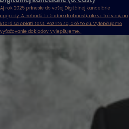
Aj rok 2025 prinesie do vašej Digitálnej kancelárie
upgrady. A nebudú to žiadne drobnosti, ale veľké veci, na
ktoré sa oplatí tešiť. Pozrite sa, aké to sú. Vylepšujeme
vyťažovanie dokladov Vylepšujeme...