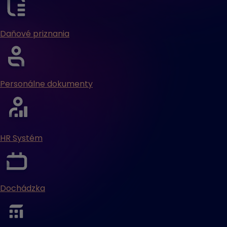
Daňové priznania
Personálne dokumenty
HR Systém
Dochádzka