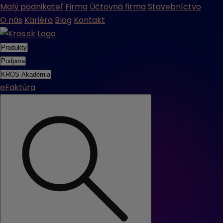
Malý podnikateľ
Firma
Účtovná firma
Stavebníctvo
O nás
Kariéra
Blog
Kontakt
Produkty
Podpora
KROS Akadémia
eFaktúra