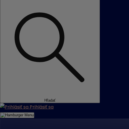
Hľadať
Prihlásiť sa
Menu