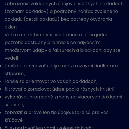
zobrazenie základných údajov o všetkých dokladoch
(zoznam dokladov) a podrobný náhľad zvoleného
dokladu (detail dokladu) bez potreby otvárania
okien.
Veľké množstvo z vás však chce mať na jedno
pozretie dostupný prehľad s čo najväčším
množstvom údajov o faktúrach a bločkoch, aby ste
vedeli:
ľahšie porovnávať údaje medzi rôznymi riadkami a
stĺpcami,
ľahšie sa orientovať vo vašich dokladoch,
filtrovať a zoraďovať údaje podľa rôznych kritérií,
vykonávať hromadné zmeny na viacerých dokladmi
súčasne,
zobraziť si práve len tie údaje, ktoré sú pre vás
kľúčové,
či exportovať len vami zvolené doklady.