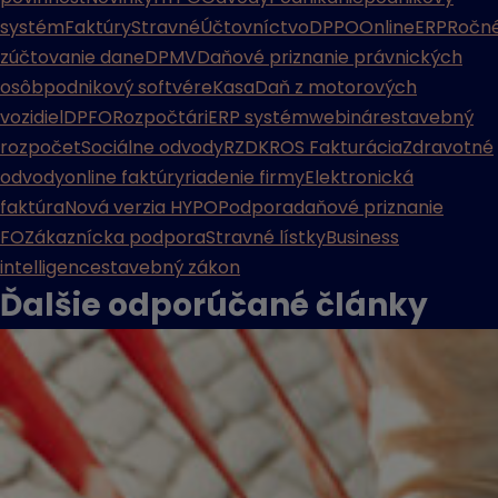
systém
Faktúry
Stravné
Účtovníctvo
DPPO
Online
ERP
Ročn
zúčtovanie dane
DPMV
Daňové priznanie právnických
osôb
podnikový softvér
eKasa
Daň z motorových
vozidiel
DPFO
Rozpočtári
ERP systém
webináre
stavebný
rozpočet
Sociálne odvody
RZD
KROS Fakturácia
Zdravotné
odvody
online faktúry
riadenie firmy
Elektronická
faktúra
Nová verzia HYPO
Podpora
daňové priznanie
FO
Zákaznícka podpora
Stravné lístky
Business
intelligence
stavebný zákon
Ďalšie odporúčané
články