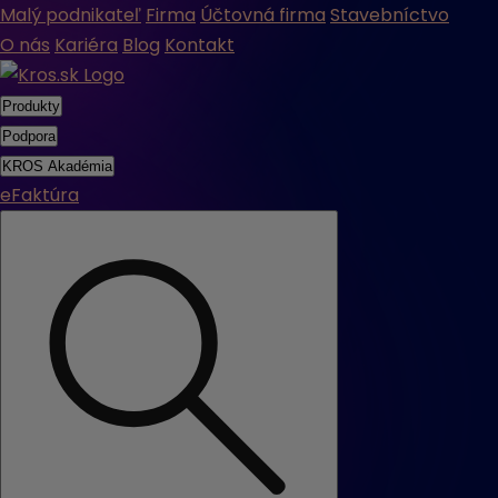
Malý podnikateľ
Firma
Účtovná firma
Stavebníctvo
O nás
Kariéra
Blog
Kontakt
Produkty
Podpora
KROS Akadémia
eFaktúra