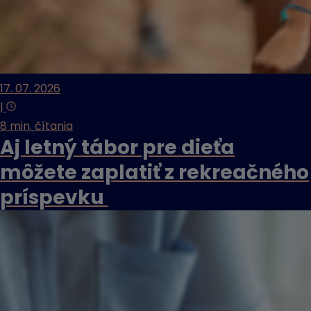
17. 07. 2026
|
8 min. čítania
Aj letný tábor pre dieťa
môžete zaplatiť z rekreačného
príspevku