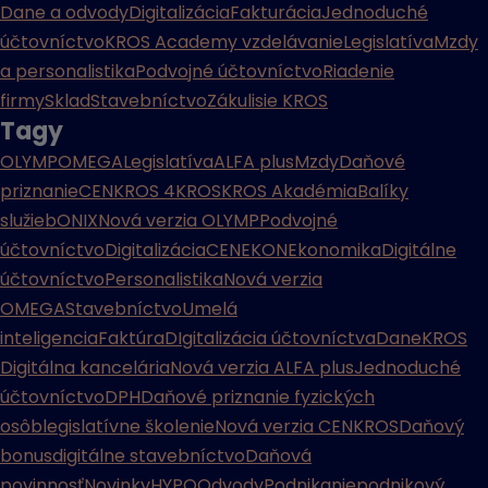
Dane a odvody
Digitalizácia
Fakturácia
Jednoduché
účtovníctvo
KROS Academy vzdelávanie
Legislatíva
Mzdy
a personalistika
Podvojné účtovníctvo
Riadenie
firmy
Sklad
Stavebníctvo
Zákulisie KROS
Tagy
OLYMP
OMEGA
Legislatíva
ALFA plus
Mzdy
Daňové
priznanie
CENKROS 4
KROS
KROS Akadémia
Balíky
služieb
ONIX
Nová verzia OLYMP
Podvojné
účtovníctvo
Digitalizácia
CENEKON
Ekonomika
Digitálne
účtovníctvo
Personalistika
Nová verzia
OMEGA
Stavebníctvo
Umelá
inteligencia
Faktúra
DIgitalizácia účtovníctva
Dane
KROS
Digitálna kancelária
Nová verzia ALFA plus
Jednoduché
účtovníctvo
DPH
Daňové priznanie fyzických
osôb
legislatívne školenie
Nová verzia CENKROS
Daňový
bonus
digitálne stavebníctvo
Daňová
povinnosť
Novinky
HYPO
Odvody
Podnikanie
podnikový