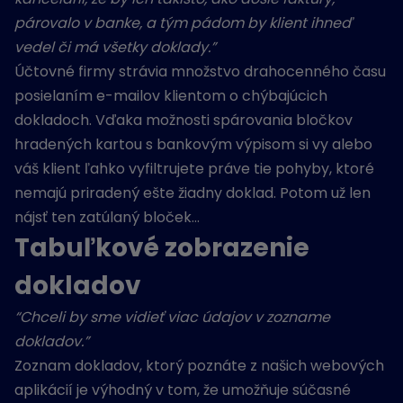
párovalo v banke, a tým pádom by klient ihneď
vedel či má všetky doklady.”
Účtovné firmy strávia množstvo drahocenného času
posielaním e-mailov klientom o chýbajúcich
dokladoch. Vďaka možnosti spárovania bločkov
hradených kartou s bankovým výpisom si vy alebo
váš klient ľahko vyfiltrujete práve tie pohyby, ktoré
nemajú priradený ešte žiadny doklad. Potom už len
nájsť ten zatúlaný bloček…
Tabuľkové zobrazenie
dokladov
“Chceli by sme vidieť viac údajov v zozname
dokladov.”
Zoznam dokladov, ktorý poznáte z našich webových
aplikácií je výhodný v tom, že umožňuje súčasné