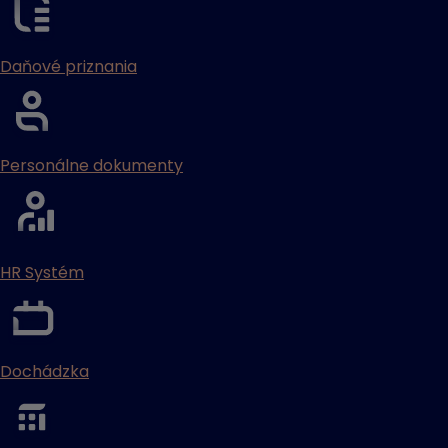
Daňové priznania
Personálne dokumenty
HR Systém
Dochádzka