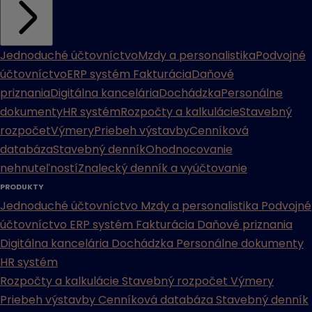
Jednoduché účtovníctvo
Mzdy a personalistika
Podvojné
účtovníctvo
ERP systém
Fakturácia
Daňové
priznania
Digitálna kancelária
Dochádzka
Personálne
dokumenty
HR systém
Rozpočty a kalkulácie
Stavebný
rozpočet
Výmery
Priebeh výstavby
Cenníková
databáza
Stavebný denník
Ohodnocovanie
nehnuteľností
Znalecký denník a vyúčtovanie
PRODUKTY
Jednoduché účtovníctvo
Mzdy a personalistika
Podvojné
účtovníctvo
ERP systém
Fakturácia
Daňové priznania
Digitálna kancelária
Dochádzka
Personálne dokumenty
HR systém
Rozpočty a kalkulácie
Stavebný rozpočet
Výmery
Priebeh výstavby
Cenníková databáza
Stavebný denník