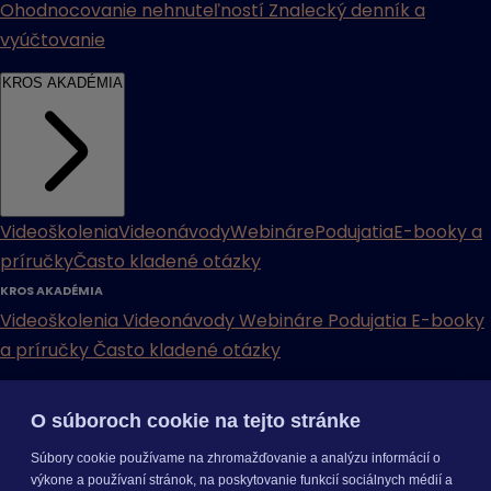
Ohodnocovanie nehnuteľností
Znalecký denník a
vyúčtovanie
KROS AKADÉMIA
Videoškolenia
Videonávody
Webináre
Podujatia
E-booky a
príručky
Často kladené otázky
KROS AKADÉMIA
Videoškolenia
Videonávody
Webináre
Podujatia
E-booky
a príručky
Často kladené otázky
INÉ
O súboroch cookie na tejto stránke
Cenníky
Odporučte nás
Právne dokumenty
Odporúčaná
Súbory cookie používame na zhromažďovanie a analýzu informácií o
konfigurácia
Aktualizácia verzií
Mobilné aplikácie
výkone a používaní stránok, na poskytovanie funkcií sociálnych médií a