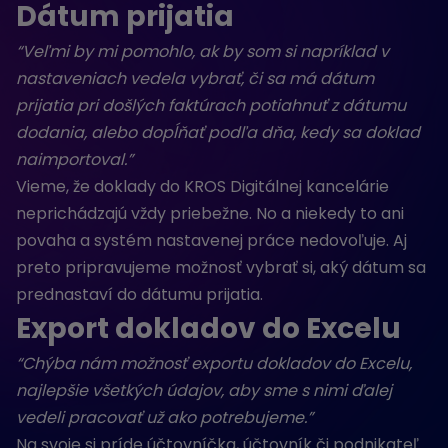
Dátum prijatia
“Veľmi by mi pomohlo, ak by som si napríklad v
nastaveniach vedela vybrať, či sa má dátum
prijatia pri došlých faktúrach potiahnuť z dátumu
dodania, alebo dopĺňať podľa dňa, kedy sa doklad
naimportoval.”
Vieme, že doklady do KROS Digitálnej kancelárie
neprichádzajú vždy priebežne. No a niekedy to ani
povaha a systém nastavenej práce nedovoľuje. Aj
preto pripravujeme možnosť vybrať si, aký dátum sa
prednastaví do dátumu prijatia.
Export dokladov do Excelu
“Chýba nám možnosť exportu dokladov do Excelu,
najlepšie všetkých údajov, aby sme s nimi ďalej
vedeli pracovať už ako potrebujeme.”
Na svoje si príde účtovníčka, účtovník či podnikateľ.