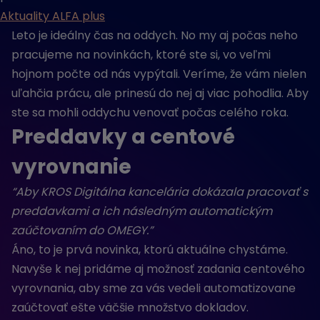
Aktuality ALFA plus
Leto je ideálny čas na oddych. No my aj počas neho
pracujeme na novinkách, ktoré ste si, vo veľmi
hojnom počte od nás vypýtali. Veríme, že vám nielen
uľahčia prácu, ale prinesú do nej aj viac pohodlia. Aby
ste sa mohli oddychu venovať počas celého roka.
Preddavky a centové
vyrovnanie
“Aby KROS Digitálna kancelária dokázala pracovať s
preddavkami a ich následným automatickým
zaúčtovaním do OMEGY.”
Áno, to je prvá novinka, ktorú aktuálne chystáme.
Navyše k nej pridáme aj možnosť zadania centového
vyrovnania, aby sme za vás vedeli automatizovane
zaúčtovať ešte väčšie množstvo dokladov.