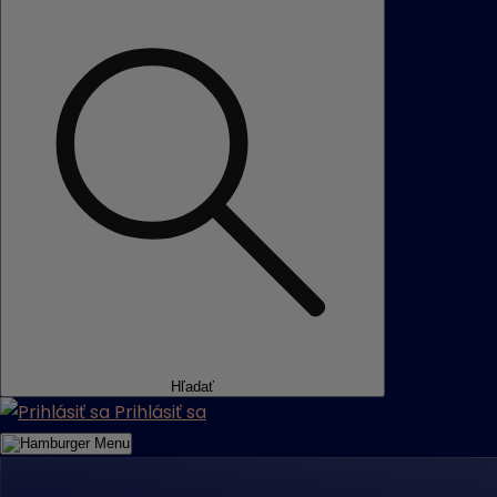
Hľadať
Prihlásiť sa
Menu