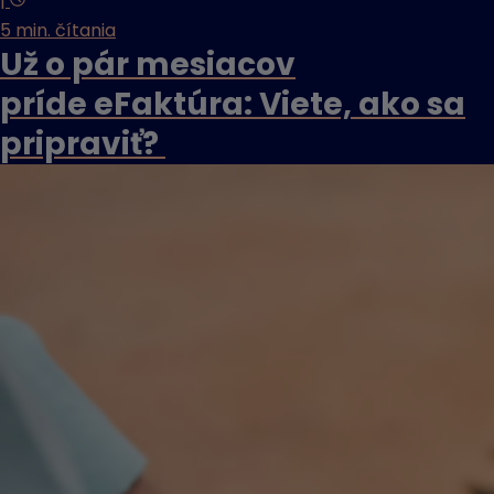
|
5 min. čítania
Už o pár mesiacov
príde eFaktúra: Viete, ako sa
pripraviť?