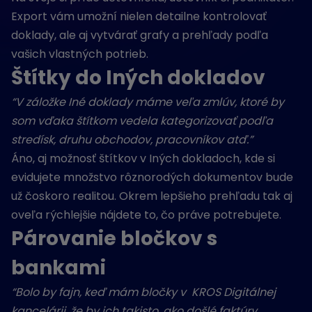
Export vám umožní nielen detailne kontrolovať
doklady, ale aj vytvárať grafy a prehľady podľa
vašich vlastných potrieb.
Štítky do Iných dokladov
“V záložke Iné doklady máme veľa zmlúv, ktoré by
som vďaka štítkom vedela kategorizovať podľa
stredísk, druhu obchodov, pracovníkov atď.”
Áno, aj možnosť štítkov v Iných dokladoch, kde si
evidujete množstvo rôznorodých dokumentov bude
už čoskoro realitou. Okrem lepšieho prehľadu tak aj
oveľa rýchlejšie nájdete to, čo práve potrebujete.
Párovanie bločkov s
bankami
“Bolo by fajn, keď mám bločky v KROS Digitálnej
kancelárii, že by ich takisto, ako došlé faktúry,