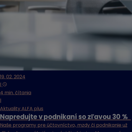
19. 02. 2024
|
4 min. čítania
|
Aktuality ALFA plus
Napredujte v podnikaní so zľavou 30 %
Naše programy pre účtovníctvo, mzdy či podnikanie už