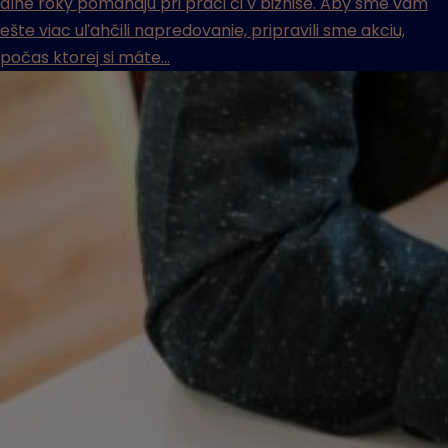
dlhé roky pomáhajú pri práci či v biznise. Aby sme vám
ešte viac uľahčili napredovanie, pripravili sme akciu,
počas ktorej si máte...