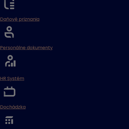
Daňové priznania
Personálne dokumenty
HR Systém
Dochádzka