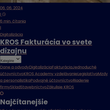
06. 06. 2024
|
6 min. čítania
|
Digitalizácia
KROS Fakturácia vo svete
dizajnu
Kategórie
Dane a odvody
Digitalizácia
Fakturácia
Jednoduché
účtovníctvo
KROS Academy vzdelávanie
Legislatíva
Mzdy
a personalistika
Podvojné účtovníctvo
Riadenie
firmy
Sklad
Stavebníctvo
Zákulisie KROS
Najčítanejšie