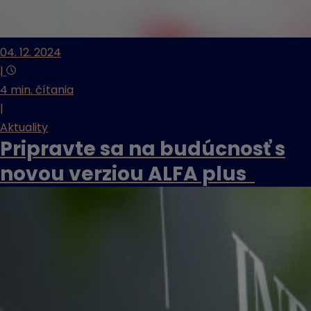
04. 12. 2024
|
4 min. čítania
|
Aktuality
Pripravte sa na budúcnosť s
novou verziou ALFA plus