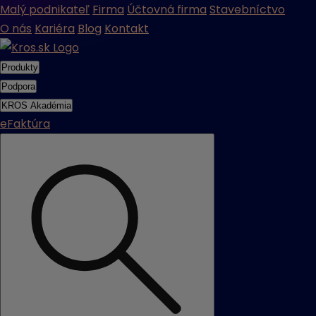
Malý podnikateľ
Firma
Účtovná firma
Stavebníctvo
O nás
Kariéra
Blog
Kontakt
Produkty
Podpora
KROS Akadémia
eFaktúra