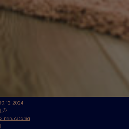
10. 12. 2024
|
3 min. čítania
|