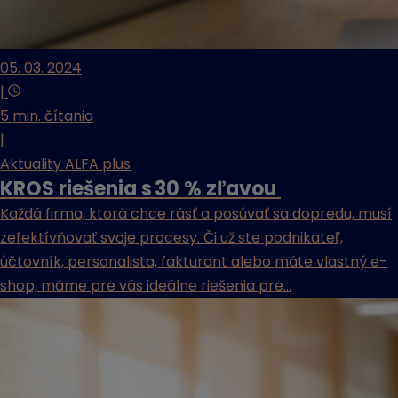
05. 03. 2024
|
5 min. čítania
|
Aktuality ALFA plus
KROS riešenia s 30 % zľavou
Každá firma, ktorá chce rásť a posúvať sa dopredu, musí
zefektívňovať svoje procesy. Či už ste podnikateľ,
účtovník, personalista, fakturant alebo máte vlastný e-
shop, máme pre vás ideálne riešenia pre...