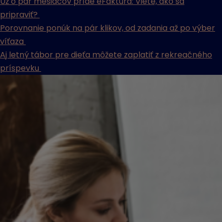
Už o pár mesiacov príde eFaktúra: Viete, ako sa
pripraviť?
Porovnanie ponúk na pár klikov, od zadania až po výber
víťaza
Aj letný tábor pre dieťa môžete zaplatiť z rekreačného
príspevku