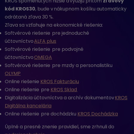
KROS spomenutých nižšie a využijú pritom
zľavový
kód KROS30
, bude v nákupnom košíku automaticky
odrátaná zľava 30 %.
Zľava sa vzťahuje na ekonomické riešenia:
Softvérové riešenie pre jednoduché
účtovníctvo
ALFA plus
Softvérové riešenie pre podvojné
účtovníctvo
OMEGA
Softvérové riešenie pre mzdy a personalistiku
OLYMP
Online riešenie
KROS Fakturáciu
Online riešenie pre
KROS Sklad
Digitalizácia účtovníctva a archív dokumentov
KROS
Digitálna kancelária
Online riešenie pre dochádzku
KROS Dochádzka
Úplné a presné znenie pravidiel, sme zrhnuli do