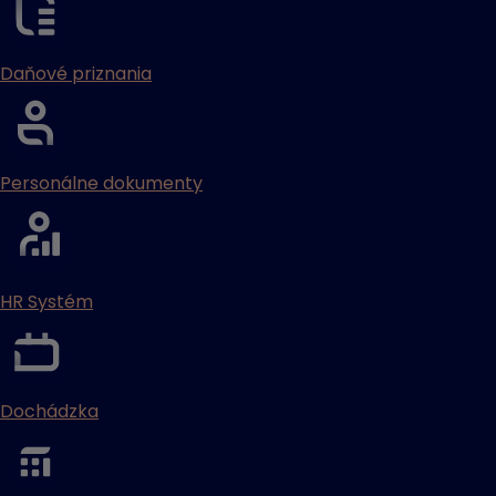
Daňové priznania
Personálne dokumenty
HR Systém
Dochádzka