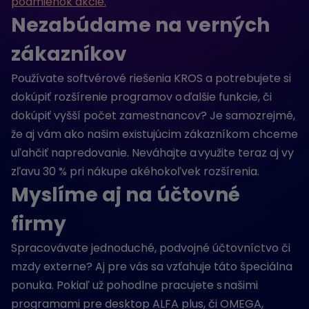
podmienok akcie.
Nezabúdame na verných
zákazníkov
Používate softvérové riešenia KROS a potrebujete si
dokúpiť rozšírenie programov o ďalšie funkcie, či
dokúpiť vyšší počet zamestnancov? Je samozrejmé,
že aj vám ako našim existujúcim zákazníkom chceme
uľahčiť napredovanie. Neváhajte a využite teraz aj vy
zľavu 30 % pri nákupe akéhokoľvek rozšírenia.
Myslíme aj na účtovné
firmy
Spracovávate jednoduché, podvojné účtovníctvo či
mzdy externe? Aj pre vás sa vzťahuje táto špeciálna
ponuka. Pokiaľ už pohodlne pracujete s našimi
programami pre desktop ALFA plus, či OMEGA,