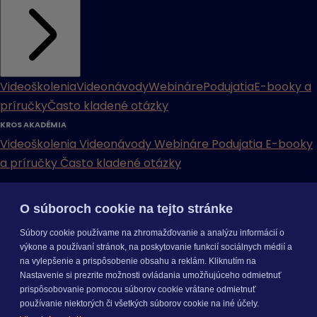
Videoškolenia
Videonávody
Webináre
Podujatia
E-booky a
príručky
Často kladené otázky
KROS AKADÉMIA
Videoškolenia
Videonávody
Webináre
Podujatia
E-booky
a príručky
Často kladené otázky
INÉ
O súboroch cookie na tejto stránke
Cenníky
Odporučte nás
Právne dokumenty
Odporúčaná
Súbory cookie používame na zhromažďovanie a analýzu informácií o
konfigurácia
Aktualizácia verzií
Mobilné aplikácie
výkone a používaní stránok, na poskytovanie funkcií sociálnych médií a
na vylepšenie a prispôsobenie obsahu a reklám. Kliknutím na
INÉ
Nastavenie si prezrite možnosti ovládania umožňujúceho odmietnuť
Cenníky
Odporučte nás
Právne dokumenty
Odporúčaná
prispôsobovanie pomocou súborov cookie vrátane odmietnuť
konfigurácia
Aktualizácia verzií
Mobilné aplikácie
používanie niektorých či všetkých súborov cookie na iné účely.