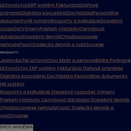
účtovníctvo
ERP systém
Fakturácia
Daňové
priznania
Digitálna kancelária
Dochádzka
Personálne
dokumenty
HR systém
Rozpočty a kalkulácie
Stavebný
rozpočet
Výmery
Priebeh výstavby
Cenníková
databáza
Stavebný denník
Ohodnocovanie
nehnuteľností
Znalecký denník a vyúčtovanie
PRODUKTY
Jednoduché účtovníctvo
Mzdy a personalistika
Podvojné
účtovníctvo
ERP systém
Fakturácia
Daňové priznania
Digitálna kancelária
Dochádzka
Personálne dokumenty
HR systém
Rozpočty a kalkulácie
Stavebný rozpočet
Výmery
Priebeh výstavby
Cenníková databáza
Stavebný denník
Ohodnocovanie nehnuteľností
Znalecký denník a
vyúčtovanie
KROS AKADÉMIA