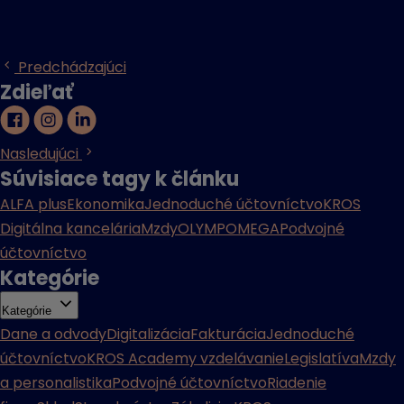
Predchádzajúci
Zdieľať
Nasledujúci
Súvisiace tagy k článku
ALFA plus
Ekonomika
Jednoduché účtovníctvo
KROS
Digitálna kancelária
Mzdy
OLYMP
OMEGA
Podvojné
účtovníctvo
Kategórie
Kategórie
Dane a odvody
Digitalizácia
Fakturácia
Jednoduché
účtovníctvo
KROS Academy vzdelávanie
Legislatíva
Mzdy
a personalistika
Podvojné účtovníctvo
Riadenie