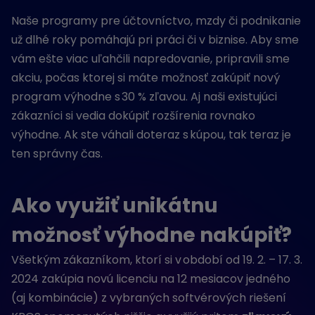
Naše programy pre účtovníctvo, mzdy či podnikanie
už dlhé roky pomáhajú pri práci či v biznise. Aby sme
vám ešte viac uľahčili napredovanie, pripravili sme
akciu, počas ktorej si máte možnosť zakúpiť nový
program výhodne s 30 % zľavou. Aj naši existujúci
zákazníci si vedia dokúpiť rozšírenia rovnako
výhodne. Ak ste váhali doteraz s kúpou, tak teraz je
ten správny čas.
Ako využiť unikátnu
možnosť výhodne nakúpiť?
Všetkým zákazníkom, ktorí si v období od 19. 2. – 17. 3.
2024 zakúpia novú licenciu na 12 mesiacov jedného
(aj kombinácie) z vybraných softvérových riešení