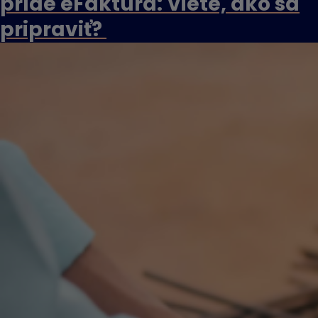
príde eFaktúra: Viete, ako sa
pripraviť?