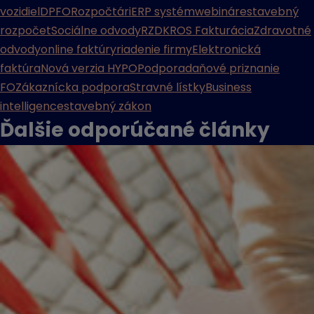
vozidiel
DPFO
Rozpočtári
ERP systém
webináre
stavebný
rozpočet
Sociálne odvody
RZD
KROS Fakturácia
Zdravotné
odvody
online faktúry
riadenie firmy
Elektronická
faktúra
Nová verzia HYPO
Podpora
daňové priznanie
FO
Zákaznícka podpora
Stravné lístky
Business
intelligence
stavebný zákon
Ďalšie odporúčané
články