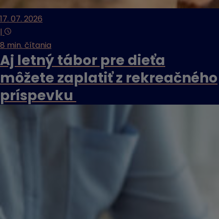
17. 07. 2026
|
8 min. čítania
Aj letný tábor pre dieťa
môžete zaplatiť z rekreačného
príspevku