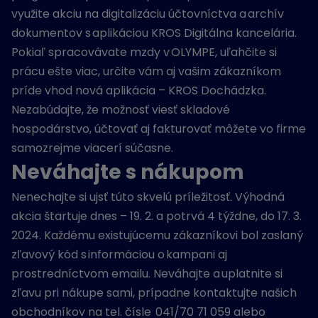
využite akciu na digitalizáciu účtovníctva a archív
dokumentov s aplikáciou KROS Digitálna kancelária.
Pokiaľ spracovávate mzdy v OLYMPE, uľahčite si
prácu ešte viac, určite vám aj vašim zákazníkom
príde vhod nová aplikácia – KROS Dochádzka.
Nezabúdajte, že možnosť viesť skladové
hospodárstvo, účtovať aj fakturovať môžete vo firme
samozrejme viacerí súčasne.
Neváhajte s nákupom
Nenechajte si ujsť túto skvelú príležitosť. Výhodná
akcia štartuje dnes – 19. 2. a potrvá 4 týždne, do 17. 3.
2024. Každému existujúcemu zákazníkovi bol zaslaný
zľavový kód s informáciou o kampani aj
prostredníctvom emailu. Neváhajte a uplatnite si
zľavu pri nákupe sami, prípadne kontaktujte našich
obchodníkov na tel. čísle 041/70 71 059 alebo