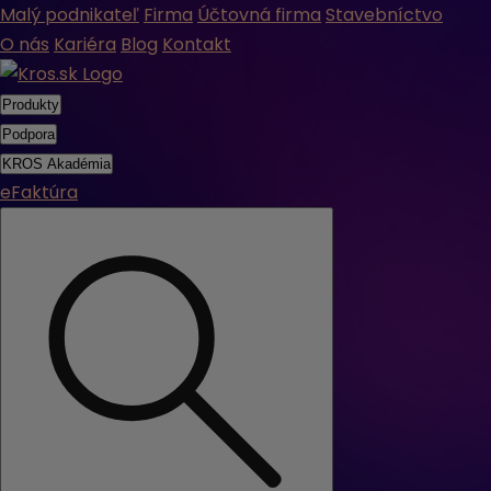
Malý podnikateľ
Firma
Účtovná firma
Stavebníctvo
O nás
Kariéra
Blog
Kontakt
Produkty
Podpora
KROS Akadémia
eFaktúra