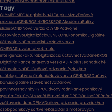
firmy
Sklad
Stavebníctvo
Zákulisie KROS
Tagy
OLYMP
OMEGA
Legislatíva
ALFA plus
Mzdy
Daňové
priznanie
CENKROS 4
KROS
KROS Akadémia
Balíky
služieb
ONIX
Nová verzia OLYMP
Podvojné
účtovníctvo
Digitalizácia
CENEKON
Ekonomika
Digitálne
účtovníctvo
Personalistika
Nová verzia
OMEGA
Stavebníctvo
Umelá
inteligencia
Faktúra
DIgitalizácia účtovníctva
Dane
KROS
Digitálna kancelária
Nová verzia ALFA plus
Jednoduché
účtovníctvo
DPH
Daňové priznanie fyzických
osôb
legislatívne školenie
Nová verzia CENKROS
Daňový
bonus
digitálne stavebníctvo
Daňová
povinnosť
Novinky
HYPO
Odvody
Podnikanie
podnikový
systém
Faktúry
Stravné
Účtovníctvo
DPPO
Online
ERP
Ročn
zúčtovanie dane
DPMV
Daňové priznanie právnických
osôb
podnikový softvér
eKasa
Daň z motorových