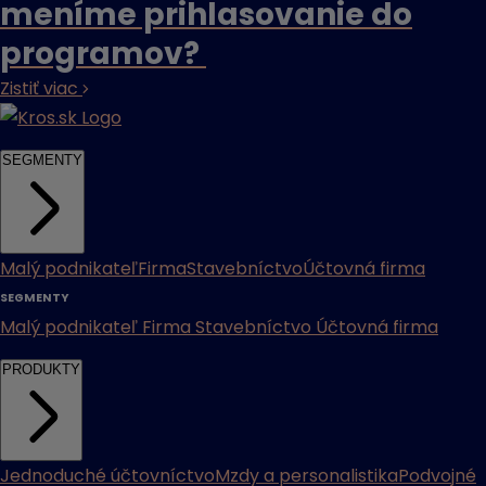
meníme prihlasovanie do
programov?
Zistiť viac
SEGMENTY
Malý podnikateľ
Firma
Stavebníctvo
Účtovná firma
SEGMENTY
Malý podnikateľ
Firma
Stavebníctvo
Účtovná firma
PRODUKTY
Jednoduché účtovníctvo
Mzdy a personalistika
Podvojné