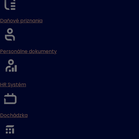
Daňové priznania
Personálne dokumenty
HR Systém
Dochádzka