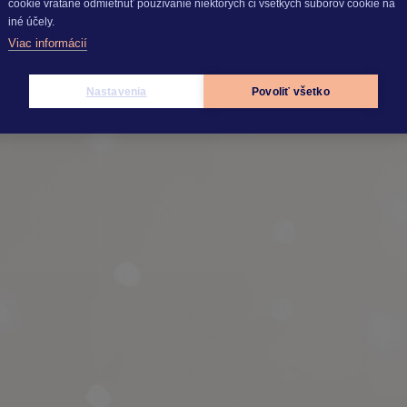
cookie vrátane odmietnuť používanie niektorých či všetkých súborov cookie na
iné účely.
Viac informácií
yužite 25 % zľavu na vybrané produkty
Nastavenia
Povoliť všetko