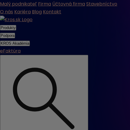
Malý podnikateľ
Firma
Účtovná firma
Stavebníctvo
O nás
Kariéra
Blog
Kontakt
Produkty
Podpora
KROS Akadémia
eFaktúra