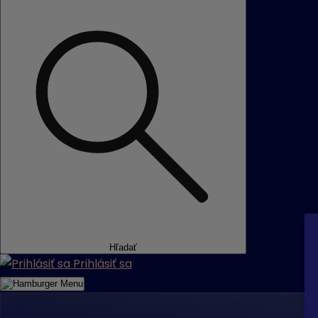
Hľadať
Prihlásiť sa
Menu