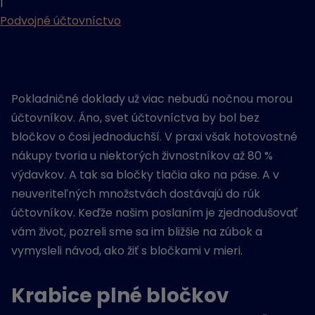
|
Podvojné účtovníctvo
Pokladničné doklady už viac nebudú nočnou morou
účtovníkov. Áno, svet účtovníctva by bol bez
bločkov o čosi jednoduchší. V praxi však hotovostné
nákupy tvoria u niektorých živnostníkov až 80 %
výdavkov. A tak sa bločky tlačia ako na páse. A v
neuveriteľných množstvách dostávajú do rúk
účtovníkov. Keďže našim poslaním je zjednodušovať
vám život, pozreli sme sa im bližšie na zúbok a
vymysleli návod, ako žiť s bločkami v mieri.
Krabice plné bločkov