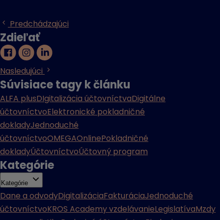
Predchádzajúci
Zdieľať
Nasledujúci
Súvisiace tagy k článku
ALFA plus
DIgitalizácia účtovníctva
Digitálne
účtovníctvo
Elektronické pokladničné
doklady
Jednoduché
účtovníctvo
OMEGA
Online
Pokladničné
doklady
Účtovníctvo
Účtovný program
Kategórie
Kategórie
Dane a odvody
Digitalizácia
Fakturácia
Jednoduché
účtovníctvo
KROS Academy vzdelávanie
Legislatíva
Mzdy