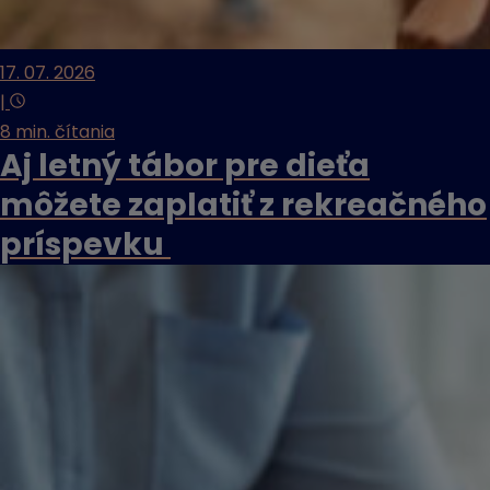
17. 07. 2026
|
8 min. čítania
Aj letný tábor pre dieťa
môžete zaplatiť z rekreačného
príspevku