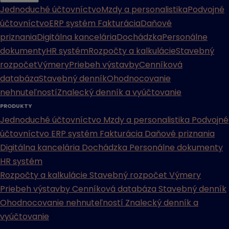
Jednoduché účtovníctvo
Mzdy a personalistika
Podvojné
účtovníctvo
ERP systém
Fakturácia
Daňové
priznania
Digitálna kancelária
Dochádzka
Personálne
dokumenty
HR systém
Rozpočty a kalkulácie
Stavebný
rozpočet
Výmery
Priebeh výstavby
Cenníková
databáza
Stavebný denník
Ohodnocovanie
nehnuteľností
Znalecký denník a vyúčtovanie
PRODUKTY
Jednoduché účtovníctvo
Mzdy a personalistika
Podvojné
účtovníctvo
ERP systém
Fakturácia
Daňové priznania
Digitálna kancelária
Dochádzka
Personálne dokumenty
HR systém
Rozpočty a kalkulácie
Stavebný rozpočet
Výmery
Priebeh výstavby
Cenníková databáza
Stavebný denník
Ohodnocovanie nehnuteľností
Znalecký denník a
vyúčtovanie