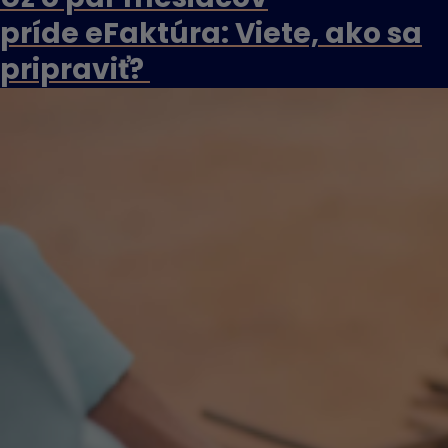
príde eFaktúra: Viete, ako sa
pripraviť?