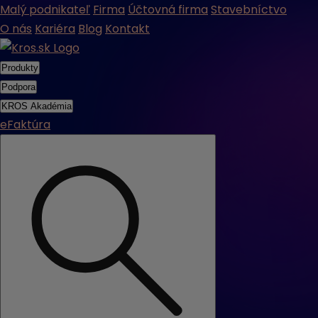
Malý podnikateľ
Firma
Účtovná firma
Stavebníctvo
O nás
Kariéra
Blog
Kontakt
Produkty
Podpora
KROS Akadémia
eFaktúra