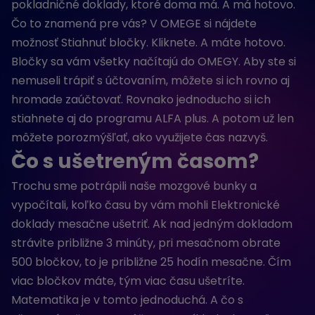
pokladničné doklady, ktoré doma má. A má hotovo.
Čo to znamená pre vás? V OMEGE si nájdete
možnosť Stiahnuť bločky. Kliknete. A máte hotovo.
Bločky sa vám všetky načítajú do OMEGY. Aby ste si
nemuseli trápiť s účtovaním, môžete si ich rovno aj
hromade zaúčtovať. Rovnako jednoducho si ich
stiahnete aj do programu ALFA plus. A potom už len
môžete porozmýšľať, ako využijete čas nazvyš.
Čo s ušetreným časom?
Trochu sme potrápili naše mozgové bunky a
vypočítali, koľko času by vám mohli Elektronické
doklady mesačne ušetriť. Ak nad jedným dokladom
strávite približne 3 minúty, pri mesačnom obrate
500 bločkov, to je približne 25 hodín mesačne. Čím
viac bločkov máte, tým viac času ušetríte.
Matematika je v tomto jednoduchá. A čo s