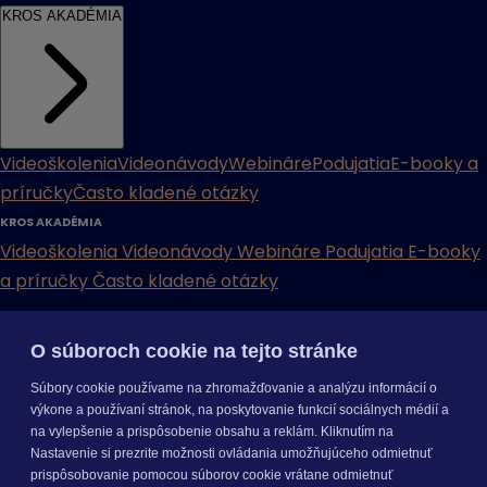
KROS AKADÉMIA
Videoškolenia
Videonávody
Webináre
Podujatia
E-booky a
príručky
Často kladené otázky
KROS AKADÉMIA
Videoškolenia
Videonávody
Webináre
Podujatia
E-booky
a príručky
Často kladené otázky
INÉ
O súboroch cookie na tejto stránke
Cenníky
Odporučte nás
Právne dokumenty
Odporúčaná
Súbory cookie používame na zhromažďovanie a analýzu informácií o
konfigurácia
Aktualizácia verzií
Mobilné aplikácie
výkone a používaní stránok, na poskytovanie funkcií sociálnych médií a
na vylepšenie a prispôsobenie obsahu a reklám. Kliknutím na
INÉ
Nastavenie si prezrite možnosti ovládania umožňujúceho odmietnuť
Cenníky
Odporučte nás
Právne dokumenty
Odporúčaná
prispôsobovanie pomocou súborov cookie vrátane odmietnuť