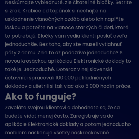
Neskúmajte vyblednuté, zle čitateľné bločky. Šetrite
si zrak. Krabice od topánok si nechajte na
uskladnenie vianočných ozdôb alebo ich naplňte
láskou a potešte na Vianoce starkých či deti, ktoré
to potrebujú. Bločky vám vedia klienti poslať oveľa
jednoduchšie. Bez toho, aby ste museli vytiahnuť
päty z domu. Znie to až podozrivo jednoducho? S
novou krosáckou aplikáciou Elektronické doklady to
také je. Jednoduché. Doteraz v nej slovenskí
účtovníci spracovali 100 000 pokladničných
dokladov a ušetrili si tak viac ako 5 000 hodín práce.
Ako to funguje?
Zavoláte svojmu klientovi a dohodnete sa, že sa
budete vídať menej často. Zaregistruje sa do
aplikácie Elektronické doklady a potom jednoducho
mobilom naskenuje všetky naškrečkované