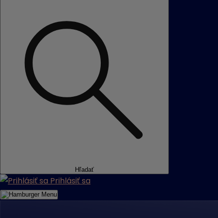
Hľadať
Prihlásiť sa
Menu