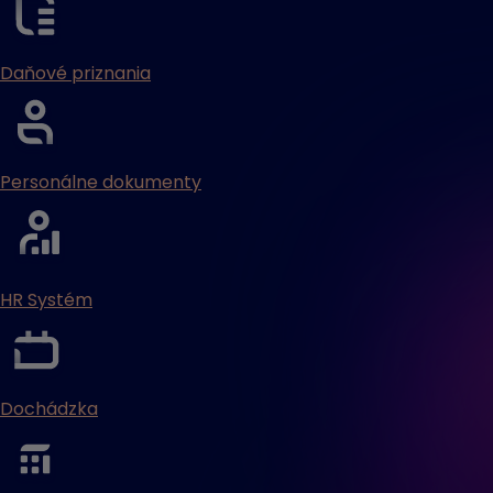
Daňové priznania
Personálne dokumenty
HR Systém
Dochádzka