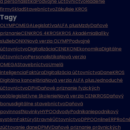
a personalistika
Podvojné účtovníctvo
Riadenie
firmy
Sklad
Stavebníctvo
Zákulisie KROS
Tagy
OLYMP
OMEGA
Legislatíva
ALFA plus
Mzdy
Daňové
priznanie
CENKROS 4
KROS
KROS Akadémia
Balíky
služieb
ONIX
Nová verzia OLYMP
Podvojné
účtovníctvo
Digitalizácia
CENEKON
Ekonomika
Digitálne
účtovníctvo
Personalistika
Nová verzia
OMEGA
Stavebníctvo
Umelá
inteligencia
Faktúra
DIgitalizácia účtovníctva
Dane
KROS
Digitálna kancelária
Nová verzia ALFA plus
Jednoduché
účtovníctvo
DPH
Daňové priznanie fyzických
osôb
legislatívne školenie
Nová verzia CENKROS
Daňový
bonus
digitálne stavebníctvo
Daňová
povinnosť
Novinky
HYPO
Odvody
Podnikanie
podnikový
systém
Faktúry
Stravné
Účtovníctvo
DPPO
Online
ERP
Ročn
zúčtovanie dane
DPMV
Daňové priznanie právnických