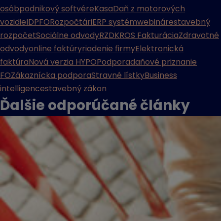
osôb
podnikový softvér
eKasa
Daň z motorových
vozidiel
DPFO
Rozpočtári
ERP systém
webináre
stavebný
rozpočet
Sociálne odvody
RZD
KROS Fakturácia
Zdravotné
odvody
online faktúry
riadenie firmy
Elektronická
faktúra
Nová verzia HYPO
Podpora
daňové priznanie
FO
Zákaznícka podpora
Stravné lístky
Business
intelligence
stavebný zákon
Ďalšie odporúčané
články