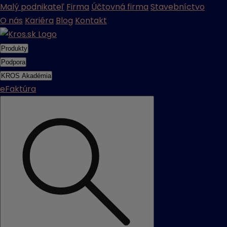
Malý podnikateľ
Firma
Účtovná firma
Stavebníctvo
O nás
Kariéra
Blog
Kontakt
Produkty
Podpora
KROS Akadémia
eFaktúra