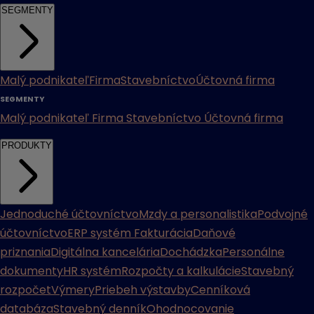
SEGMENTY
Malý podnikateľ
Firma
Stavebníctvo
Účtovná firma
SEGMENTY
Malý podnikateľ
Firma
Stavebníctvo
Účtovná firma
PRODUKTY
Jednoduché účtovníctvo
Mzdy a personalistika
Podvojné
účtovníctvo
ERP systém
Fakturácia
Daňové
priznania
Digitálna kancelária
Dochádzka
Personálne
dokumenty
HR systém
Rozpočty a kalkulácie
Stavebný
rozpočet
Výmery
Priebeh výstavby
Cenníková
databáza
Stavebný denník
Ohodnocovanie