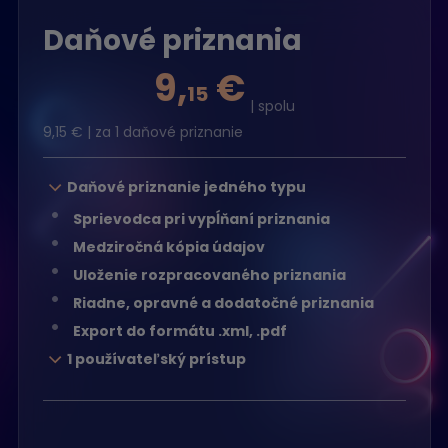
Daňové priznania
9,
€
15
| spolu
9,15
€ | za 1 daňové priznanie
Daňové priznanie jedného typu
Sprievodca pri vypĺňaní priznania
Medziročná kópia údajov
Uloženie rozpracovaného priznania
Riadne, opravné a dodatočné priznania
Export do formátu .xml, .pdf
1 používateľský prístup