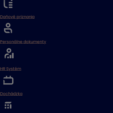
Daňové priznania
Personálne dokumenty
HR Systém
Dochádzka