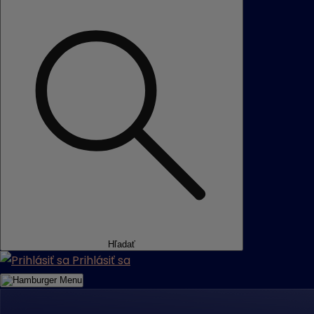
Hľadať
Prihlásiť sa
Menu