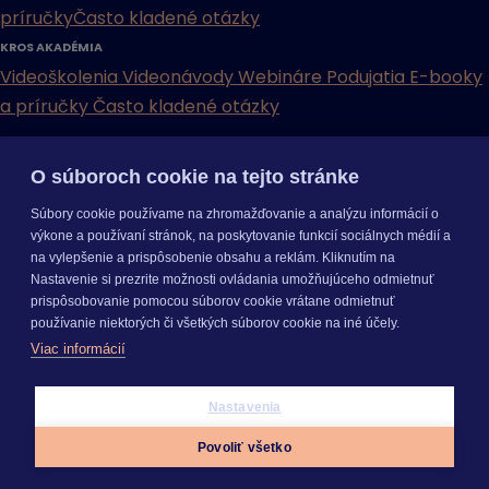
príručky
Často kladené otázky
KROS AKADÉMIA
Videoškolenia
Videonávody
Webináre
Podujatia
E-booky
a príručky
Často kladené otázky
INÉ
O súboroch cookie na tejto stránke
Cenníky
Odporučte nás
Právne dokumenty
Odporúčaná
Súbory cookie používame na zhromažďovanie a analýzu informácií o
konfigurácia
Aktualizácia verzií
Mobilné aplikácie
výkone a používaní stránok, na poskytovanie funkcií sociálnych médií a
na vylepšenie a prispôsobenie obsahu a reklám. Kliknutím na
INÉ
Nastavenie si prezrite možnosti ovládania umožňujúceho odmietnuť
Cenníky
Odporučte nás
Právne dokumenty
Odporúčaná
prispôsobovanie pomocou súborov cookie vrátane odmietnuť
konfigurácia
Aktualizácia verzií
Mobilné aplikácie
používanie niektorých či všetkých súborov cookie na iné účely.
Odoberajte
NOVINKY
Viac informácií
O nás
Kariéra
Pre média
Nastavenie cookies
Copyright © 2026 KROS a. s.
Nastavenia
Prihlásiť sa
Povoliť všetko