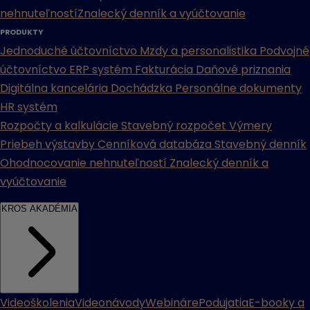
nehnuteľností
Znalecký denník a vyúčtovanie
PRODUKTY
Jednoduché účtovníctvo
Mzdy a personalistika
Podvojné
účtovníctvo
ERP systém
Fakturácia
Daňové priznania
Digitálna kancelária
Dochádzka
Personálne dokumenty
HR systém
Rozpočty a kalkulácie
Stavebný rozpočet
Výmery
Priebeh výstavby
Cenníková databáza
Stavebný denník
Ohodnocovanie nehnuteľností
Znalecký denník a
vyúčtovanie
KROS AKADÉMIA
Videoškolenia
Videonávody
Webináre
Podujatia
E-booky a