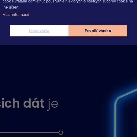
cookie vrátane odmietnuť používanie niektorých či všetkých súborov cookie na
iné účely.
Viac informácií
Nastavenia
Povoliť všetko
ich dát
je
á