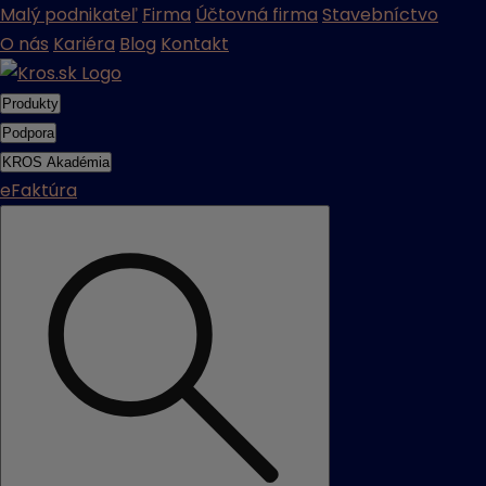
Malý podnikateľ
Firma
Účtovná firma
Stavebníctvo
O nás
Kariéra
Blog
Kontakt
Produkty
Podpora
KROS Akadémia
eFaktúra