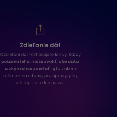
Zdieľanie dát
O zdieľaní dát rozhodujete len vy. Každý
používateľ si môže zvoliť, aké dáta
a s kým chce zdieľať
, aj to v akom
režime – na čítanie, pre úpravy, plný
prístup. Je to len na vás.