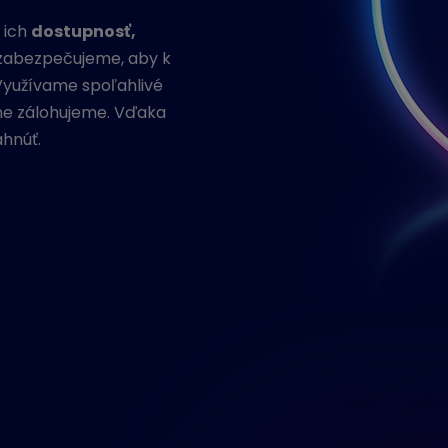
 ich
dostupnosť,
zabezpečujeme, aby k
Využívame spoľahlivé
ne zálohujeme. Vďaka
ahnúť.