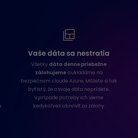
Vaše dáta sa nestratia
Všetky
dáta denne priebežne
zálohujeme
a ukladáme na
bezpečnom cloude Azure. Môžete si tak
,
byť istý, že o svoje dáta neprídete.
V prípade potreby ich vieme
ú
kedykoľvek obnoviť zo zálohy.