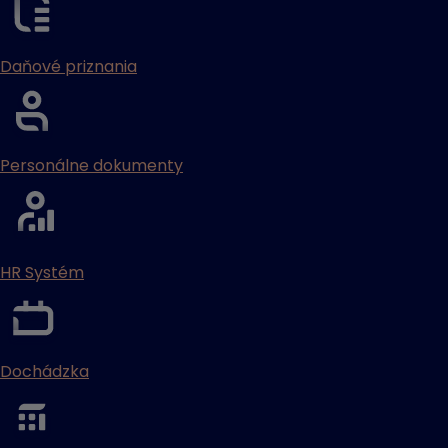
Daňové priznania
Personálne dokumenty
HR Systém
Dochádzka