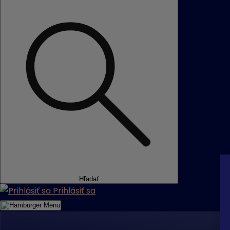
Hľadať
Prihlásiť sa
Menu