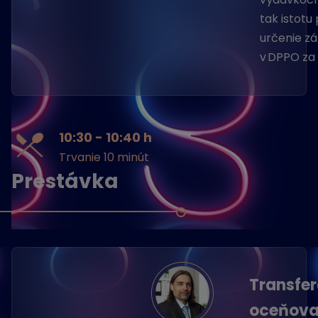
tak istotu
určenie z
v DPPO za
10:30 - 10:40 h
Trvanie 10 minút
Prestávka
Transfe
oceňova