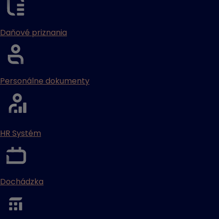
Daňové priznania
Personálne dokumenty
HR Systém
Dochádzka