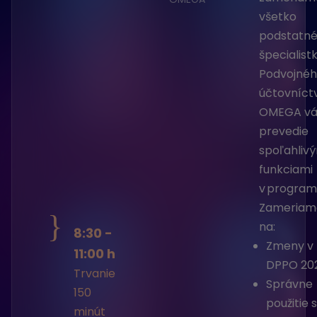
všetko
podstatné
špecialist
Podvojné
účtovníct
OMEGA vá
prevedie
spoľahliv
funkciami
v program
Zameriam
}
na:
8:30 -
Zmeny v 
11:00 h
DPPO 20
Trvanie
Správne
150
použitie 
minút