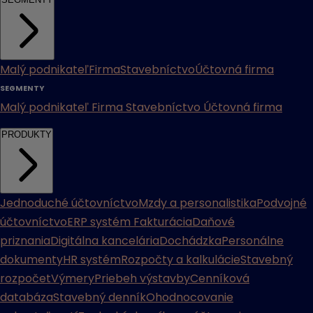
Malý podnikateľ
Firma
Stavebníctvo
Účtovná firma
SEGMENTY
Malý podnikateľ
Firma
Stavebníctvo
Účtovná firma
PRODUKTY
Jednoduché účtovníctvo
Mzdy a personalistika
Podvojné
účtovníctvo
ERP systém
Fakturácia
Daňové
priznania
Digitálna kancelária
Dochádzka
Personálne
dokumenty
HR systém
Rozpočty a kalkulácie
Stavebný
rozpočet
Výmery
Priebeh výstavby
Cenníková
databáza
Stavebný denník
Ohodnocovanie