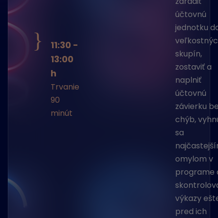
zaradiť
účtovnú
jednotku d
}
veľkostný
11:30 -
skupín,
13:00
zostaviť a
h
naplniť
Trvanie
účtovnú
90
závierku b
minút
chýb, vyhn
sa
najčastejš
omylom v
programe 
skontrolov
výkazy ešt
pred ich