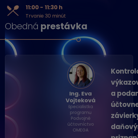
11:00 - 11:30 h
Trvanie 30 minút
Obedná
prestávka
Kontrol
výkazo
a podan
Ing. Eva
Vojteková
účtovne
špecialistka
programu
závierk
Podvojné
účtovníctvo
daňov
OMEGA
prizna