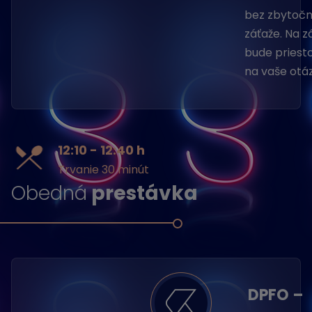
bez zbytočn
záťaže. Na z
bude priesto
na vaše otá
12:10 - 12:40 h
Trvanie 30 minút
Obedná
prestávka
DPFO –