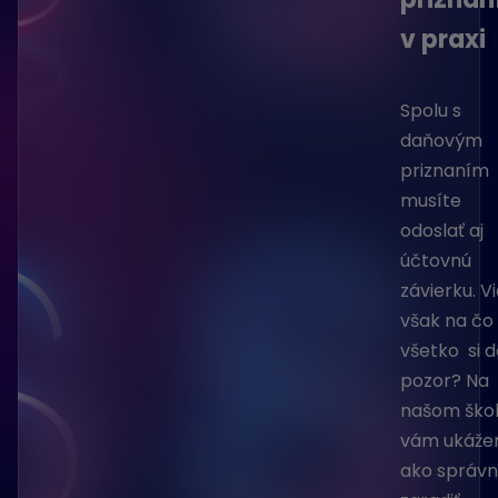
v praxi
Spolu s
daňovým
priznaním
musíte
odoslať aj
účtovnú
závierku. V
však na čo
všetko si d
pozor? Na
našom škol
vám ukáže
ako správ