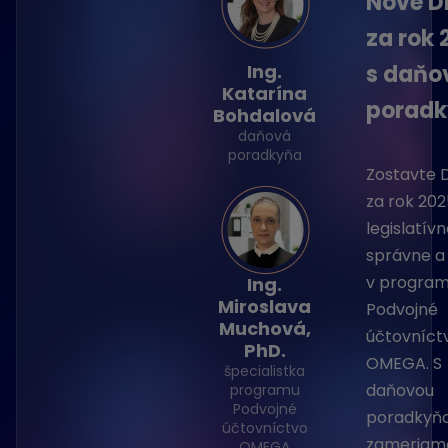
Nové D
za rok
Ing.
s daňo
Katarína
porad
Bohdalová
daňová
poradkyňa
Zostavte
za rok 202
legislatívn
správne a
v progra
Ing.
Miroslava
Podvojné
Muchová,
účtovníct
PhD.
OMEGA. S
špecialistka
daňovou
programu
Podvojné
poradkyňo
účtovníctvo
zameriam
OMEGA