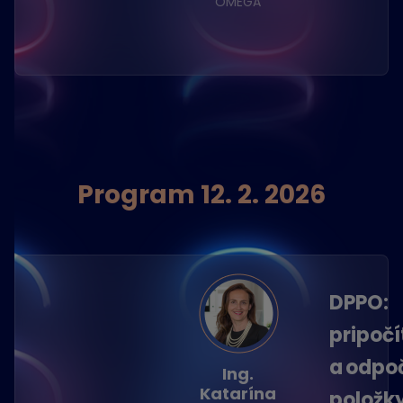
OMEGA
Program 12. 2. 2026
DPPO:
pripočí
a odpo
Ing.
Katarína
položk