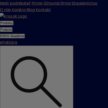
Malý podnikateľ
Firma
Účtovná firma
Stavebníctvo
O nás
Kariéra
Blog
Kontakt
Produkty
Podpora
KROS Akadémia
eFaktúra