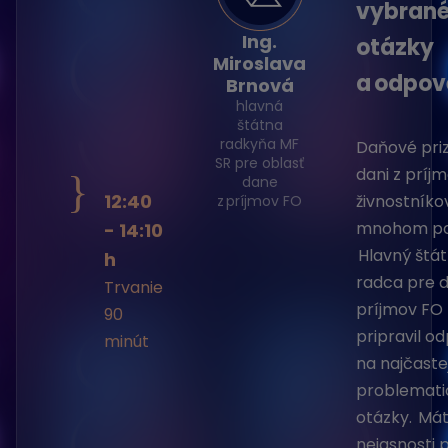
vybran
Ing.
otázky
Miroslava
a odpo
Brnová
hlavná
štátna
radkyňa MF
Daňové priz
SR pre oblasť
dani z príjm
}
dane
12:40
živnostníko
z príjmov FO
mnohom pot
- 14:10
Hlavný štá
h
radca pre d
Trvanie
príjmov FO 
90
pripravil o
minút
na najčastej
problemati
otázky. Má
nejasnosti p