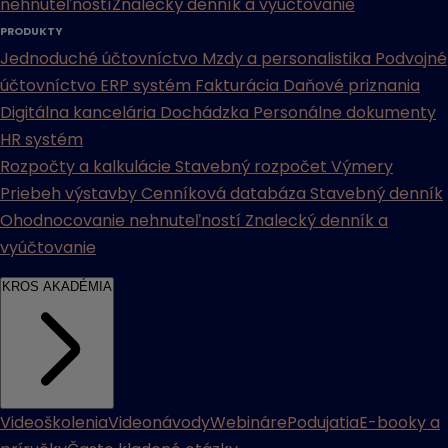
nehnuteľností
Znalecký denník a vyúčtovanie
PRODUKTY
Jednoduché účtovníctvo
Mzdy a personalistika
Podvojné
účtovníctvo
ERP systém
Fakturácia
Daňové priznania
Digitálna kancelária
Dochádzka
Personálne dokumenty
HR systém
Rozpočty a kalkulácie
Stavebný rozpočet
Výmery
Priebeh výstavby
Cenníková databáza
Stavebný denník
Ohodnocovanie nehnuteľností
Znalecký denník a
vyúčtovanie
KROS AKADÉMIA
Videoškolenia
Videonávody
Webináre
Podujatia
E-booky a