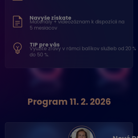
Navyše získate
Materiály + videozáznam k dispozícii na
5 mesiacov
TIP pre vás
Využite zľavy v rámci balíkov služieb od 20 %
do 50 %.
Program 11. 2. 2026