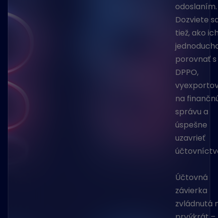
odoslaním.
Dozviete s
tiež, ako ic
jednoduch
porovnať s
DPPO,
vyexporto
na finančn
správu a
úspešne
uzavrieť
účtovníctv
Účtovná
závierka
zvládnutá 
prvýkrát –