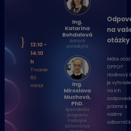
Odpov
Ing.
Katarína
na vaš
Bohdalová
}
otázk
daňová
13:10 -
poradkyňa
14:10
Máte otáz
h
DPPO?
Trvanie
Hodinový 
60
je vyhrad
Ing.
minút
Miroslava
na ich
Muchová,
zodpoved
PhD.
priamo s
špecialistka
našimi
programu
Podvojné
odborníčk
účtovníctvo