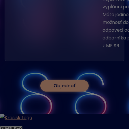
vypĺňaní pr
Máte jedin
možnosť do
odpoveď o
odborníka 
z MF SR.
Objednať
SEGMENTY