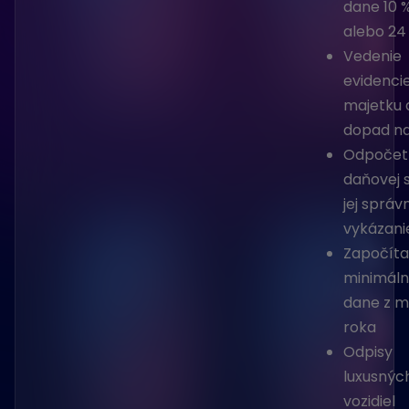
dane 10 %
alebo 24
Vedenie
evidenci
majetku a
dopad n
Odpočet
daňovej s
jej správ
vykázani
Započíta
minimáln
dane z m
roka
Odpisy
luxusnýc
vozidiel