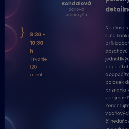
Bohdalová
detail
daňová
poradkyňa
}
S daňovou
8:30 -
si na kon
10:30
príkladoc
h
obsahovú 
jednotlivý
Trvanie
pripočíta
120
a odpočít
minút
položiek 
priznania 
z príjmov 
Zorientujt
v daňovýc
čí nedaňo
výdavkoch 