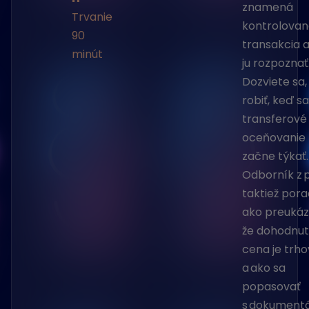
znamená
Trvanie
kontrolova
90
transakcia 
minút
ju rozpoznať
Dozviete sa,
robiť, keď s
transferové
oceňovanie
začne týkať.
Odborník z 
taktiež pora
ako preukáz
že dohodnu
cena je trh
a ako sa
popasovať
s dokument