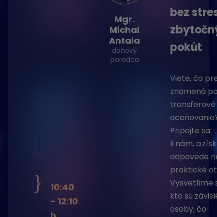
bez stre
Mgr.
zbytočn
Michal
Antala
pokút
daňový
poradca
Viete, čo pr
znamená p
transferové
oceňovanie
Pripojte sa
k nám, a získ
odpovede n
praktické ot
}
Vysvetlíme s
10:40
kto sú závisl
- 12:10
osoby, čo
h