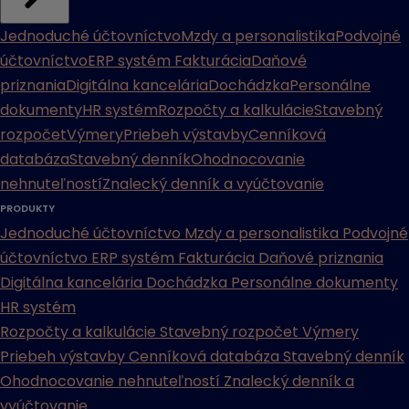
Jednoduché účtovníctvo
Mzdy a personalistika
Podvojné
účtovníctvo
ERP systém
Fakturácia
Daňové
priznania
Digitálna kancelária
Dochádzka
Personálne
dokumenty
HR systém
Rozpočty a kalkulácie
Stavebný
rozpočet
Výmery
Priebeh výstavby
Cenníková
databáza
Stavebný denník
Ohodnocovanie
nehnuteľností
Znalecký denník a vyúčtovanie
PRODUKTY
Jednoduché účtovníctvo
Mzdy a personalistika
Podvojné
účtovníctvo
ERP systém
Fakturácia
Daňové priznania
Digitálna kancelária
Dochádzka
Personálne dokumenty
HR systém
Rozpočty a kalkulácie
Stavebný rozpočet
Výmery
Priebeh výstavby
Cenníková databáza
Stavebný denník
Ohodnocovanie nehnuteľností
Znalecký denník a
vyúčtovanie