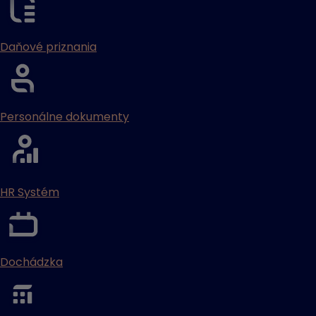
Daňové priznania
Personálne dokumenty
HR Systém
Dochádzka