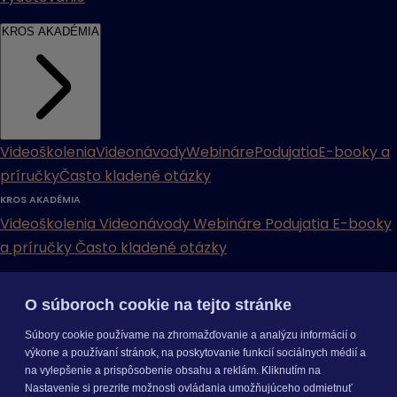
KROS AKADÉMIA
Videoškolenia
Videonávody
Webináre
Podujatia
E-booky a
príručky
Často kladené otázky
KROS AKADÉMIA
Videoškolenia
Videonávody
Webináre
Podujatia
E-booky
a príručky
Často kladené otázky
INÉ
O súboroch cookie na tejto stránke
Cenníky
Odporučte nás
Právne dokumenty
Odporúčaná
Súbory cookie používame na zhromažďovanie a analýzu informácií o
konfigurácia
Aktualizácia verzií
Mobilné aplikácie
výkone a používaní stránok, na poskytovanie funkcií sociálnych médií a
na vylepšenie a prispôsobenie obsahu a reklám. Kliknutím na
INÉ
Nastavenie si prezrite možnosti ovládania umožňujúceho odmietnuť
Cenníky
Odporučte nás
Právne dokumenty
Odporúčaná