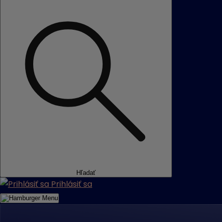
Hľadať
Prihlásiť sa
Menu