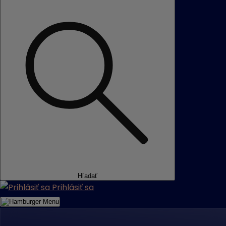
Hľadať
Prihlásiť sa
Menu