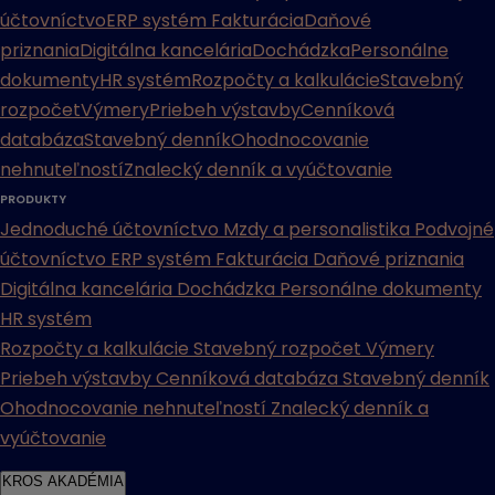
účtovníctvo
ERP systém
Fakturácia
Daňové
priznania
Digitálna kancelária
Dochádzka
Personálne
dokumenty
HR systém
Rozpočty a kalkulácie
Stavebný
rozpočet
Výmery
Priebeh výstavby
Cenníková
databáza
Stavebný denník
Ohodnocovanie
nehnuteľností
Znalecký denník a vyúčtovanie
PRODUKTY
Jednoduché účtovníctvo
Mzdy a personalistika
Podvojné
účtovníctvo
ERP systém
Fakturácia
Daňové priznania
Digitálna kancelária
Dochádzka
Personálne dokumenty
HR systém
Rozpočty a kalkulácie
Stavebný rozpočet
Výmery
Priebeh výstavby
Cenníková databáza
Stavebný denník
Ohodnocovanie nehnuteľností
Znalecký denník a
vyúčtovanie
KROS AKADÉMIA