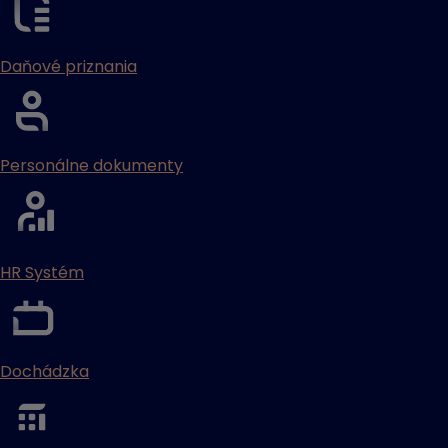
Daňové priznania
Personálne dokumenty
HR Systém
Dochádzka