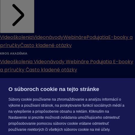
Videoškolenia
Videonávody
Webináre
Podujatia
E-booky a
príručky
Často kladené otázky
KROS AKADÉMIA
Videoškolenia
Videonávody
Webináre
Podujatia
E-booky
a príručky
Často kladené otázky
INÉ
O súboroch cookie na tejto stránke
Cenníky
Odporučte nás
Právne dokumenty
Odporúčaná
Súbory cookie používame na zhromažďovanie a analýzu informácií o
konfigurácia
Aktualizácia verzií
Mobilné aplikácie
výkone a používaní stránok, na poskytovanie funkcií sociálnych médií a
na vylepšenie a prispôsobenie obsahu a reklám. Kliknutím na
INÉ
Nastavenie si prezrite možnosti ovládania umožňujúceho odmietnuť
Cenníky
Odporučte nás
Právne dokumenty
Odporúčaná
prispôsobovanie pomocou súborov cookie vrátane odmietnuť
konfigurácia
Aktualizácia verzií
Mobilné aplikácie
používanie niektorých či všetkých súborov cookie na iné účely.