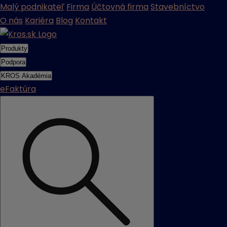
Malý podnikateľ
Firma
Účtovná firma
Stavebníctvo
O nás
Kariéra
Blog
Kontakt
Produkty
Podpora
KROS Akadémia
eFaktúra