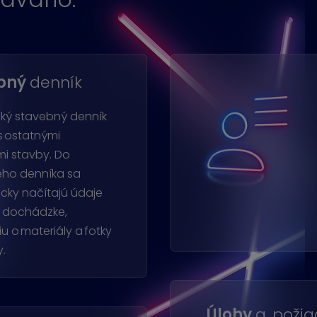
bný
denník
cký stavebný denník
s ostatnými
mi stavby. Do
ho denníka sa
cky načítajú údaje
, dochádzke,
u o materiály a fotky
y.
Úlohy
a poži