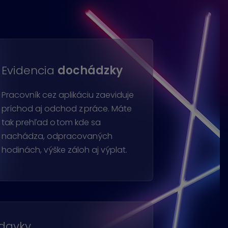
Evidencia
dochádzky
Pracovník cez aplikáciu zaeviduje
príchod aj odchod z práce. Máte
tak prehľad o tom kde sa
nachádza, odpracovaných
hodinách, výške záloh aj výplat.
adavky