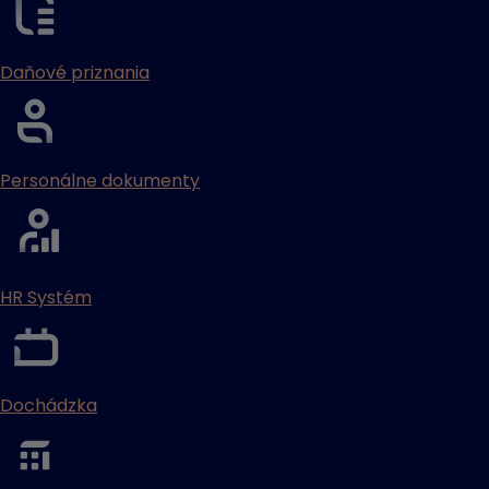
Daňové priznania
Personálne dokumenty
HR Systém
Dochádzka