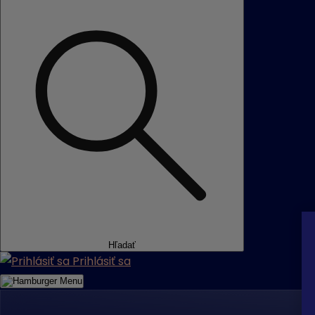
Hľadať
Prihlásiť sa
Menu