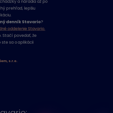
chádzky a náradia až po
hý prehľad, lepšiu
káciu.
ný denník Stavario
?
né oddelenie Stavario.
. Stačí povedať, že
ste sa o aplikácii
em, s.r.o.
tavario: