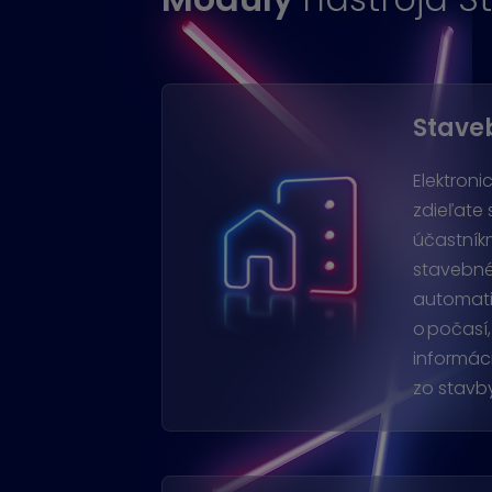
Stave
Elektroni
zdieľate 
účastník
stavebné
automati
o počasí
informáci
zo stavb