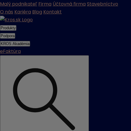
Malý podnikateľ
Firma
Účtovná firma
Stavebníctvo
O nás
Kariéra
Blog
Kontakt
Produkty
Podpora
KROS Akadémia
eFaktúra