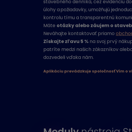
stavebného denníka, cez evidenciu do
úlohy a požiadavky, umožňujú jednoduc
kontrolu tímu a transparentnú komuni
Máte
otázky alebo záujem o staveb
Neváhajte kontaktovať priamo
obchod
Získajte zľavu 5 %
na svoj prvý nákup
patríte medzi našich zákazníkov alebo 
dozvedeli vďaka nám.
Aplikáciu prevádzkuje spoločnosť Vím o vš
Moduly
nástroja S