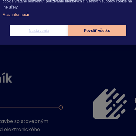
cookie vrátane odmietnuť používanie niektorých či všetkých súborov cookie na
iné účely.
Viac informácií
Nastavenia
Povoliť všetko
ík
stavbe so stavebným
d elektronického