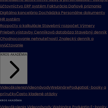
účtovníctvo
ERP systém
Fakturácia
Daňové priznania
Digitálna kancelária
Dochádzka
Personálne dokumenty
HR systém
Rozpočty a kalkulácie
Stavebný rozpočet
Výmery
Priebeh výstavby
Cenníková databáza
Stavebný denník
Ohodnocovanie nehnuteľností
Znalecký denník a
vyúčtovanie
KROS AKADÉMIA
Videoškolenia
Videonávody
Webináre
Podujatia
E-booky a
príručky
Často kladené otázky
KROS AKADÉMIA
Videoškolenia
Videonávody
Webináre
Podujatia
E-booky