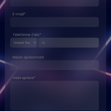
E-mail
*
Telefónne číslo
*
Názov spoločnosti
Vaša správa
*