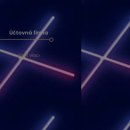
Účtovná firma
Zistiť viac