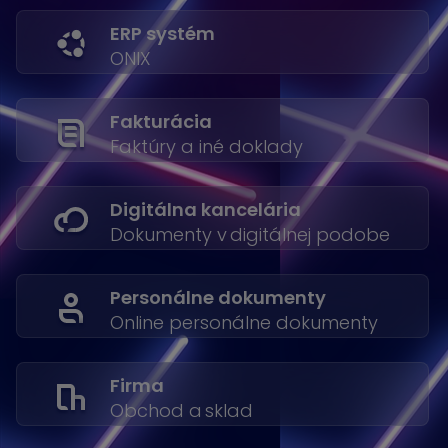
ERP systém
ONIX
Fakturácia
Faktúry a iné doklady
Digitálna kancelária
Dokumenty v digitálnej podobe
Personálne dokumenty
Online personálne dokumenty
Firma
Obchod a sklad