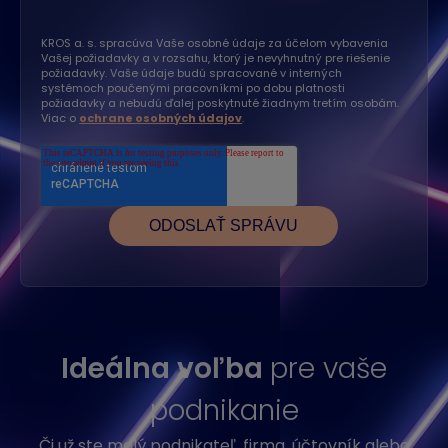
KROS a. s. spracúva Vaše osobné údaje za účelom vybavenia
Vašej požiadavky a v rozsahu, ktorý je nevyhnutný pre riešenie
požiadavky. Vaše údaje budú spracované v interných
systémoch poučenými pracovníkmi po dobu platnosti
požiadavky a nebudú ďalej poskytnuté žiadnym tretím osobám.
Viac o
ochrane osobných údajov
.
Ideálna voľba
pre vaše
podnikanie
Či už ste malý podnikateľ, firma, účtovník alebo