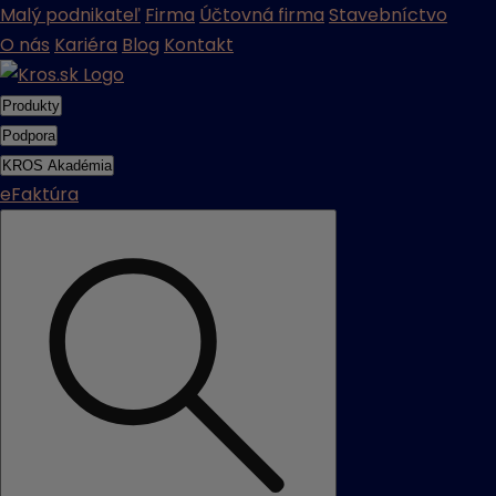
Malý podnikateľ
Firma
Účtovná firma
Stavebníctvo
O nás
Kariéra
Blog
Kontakt
Produkty
Podpora
KROS Akadémia
eFaktúra