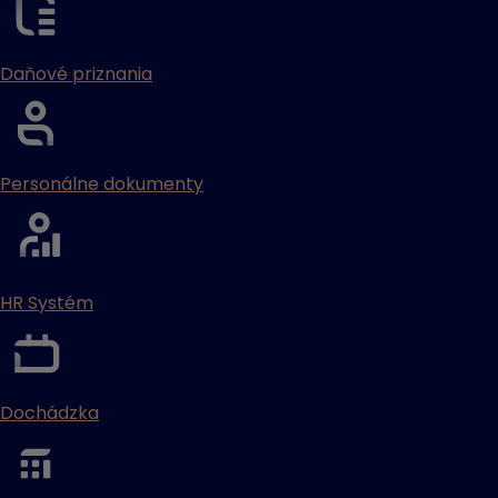
Daňové priznania
Personálne dokumenty
HR Systém
Dochádzka