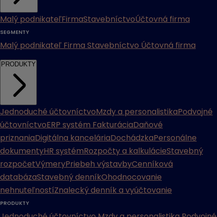
Malý podnikateľ
Firma
Stavebníctvo
Účtovná firma
SEGMENTY
Malý podnikateľ
Firma
Stavebníctvo
Účtovná firma
PRODUKTY
Jednoduché účtovníctvo
Mzdy a personalistika
Podvojné
účtovníctvo
ERP systém
Fakturácia
Daňové
priznania
Digitálna kancelária
Dochádzka
Personálne
dokumenty
HR systém
Rozpočty a kalkulácie
Stavebný
rozpočet
Výmery
Priebeh výstavby
Cenníková
databáza
Stavebný denník
Ohodnocovanie
nehnuteľností
Znalecký denník a vyúčtovanie
PRODUKTY
Jednoduché účtovníctvo
Mzdy a personalistika
Podvojné