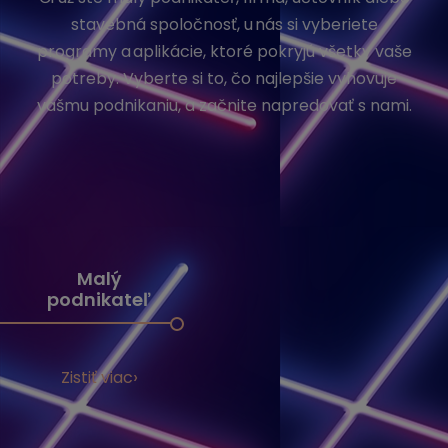
stavebná spoločnosť, u nás si vyberiete
programy a aplikácie, ktoré pokryjú všetky vaše
potreby. Vyberte si to, čo najlepšie vyhovuje
vášmu podnikaniu, a začnite napredovať s nami.
Malý
podnikateľ
Zistiť viac