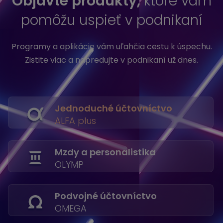
Objavte produkty,
ktoré vám
pomôžu uspieť v podnikaní
Programy a aplikácie vám uľahčia cestu k úspechu.
Zistite viac a napredujte v podnikaní už dnes.
Jednoduché účtovníctvo
ALFA plus
Mzdy a personalistika
OLYMP
Podvojné účtovníctvo
OMEGA