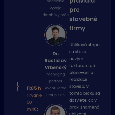
pravidlá
oddelenie
vývoja
pre
databázy prác
stavebné
firmy
Uhlíková stopa
sa stáva
Dr.
novým
Rastislav
faktorom pri
Vrbenský
plánovaní a
managing
realizácii
partner
}
stavieb. V
11:05 h
AvantGarde
tomto bloku sa
Trvanie
Group s.r.o.
dozviete, čo v
50
praxi znamená
minút
uhlíkové