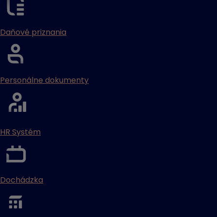
Daňové priznania
Personálne dokumenty
HR Systém
Dochádzka