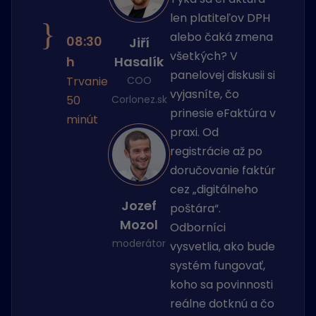
len platiteľov DPH
}
alebo čaká zmena
08:30
Jiří
všetkých? V
h
Hasalík
panelovej diskusii si
Trvanie
COO
vyjasníte, čo
50
Corlonez.sk
prinesie eFaktúra v
minút
praxi. Od
registrácie až po
doručovanie faktúr
cez „digitálneho
Jozef
poštára“.
Mozol
Odborníci
moderátor
vysvetlia, ako bude
systém fungovať,
koho sa povinnosti
reálne dotknú a čo