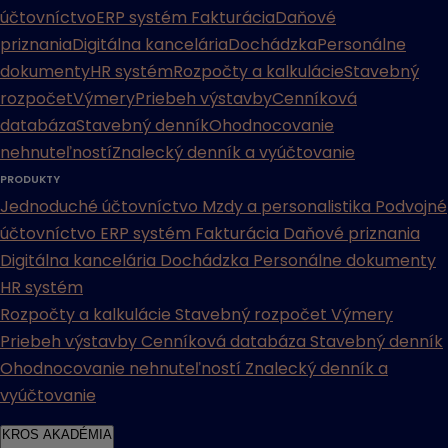
účtovníctvo
ERP systém
Fakturácia
Daňové
priznania
Digitálna kancelária
Dochádzka
Personálne
dokumenty
HR systém
Rozpočty a kalkulácie
Stavebný
rozpočet
Výmery
Priebeh výstavby
Cenníková
databáza
Stavebný denník
Ohodnocovanie
nehnuteľností
Znalecký denník a vyúčtovanie
PRODUKTY
Jednoduché účtovníctvo
Mzdy a personalistika
Podvojné
účtovníctvo
ERP systém
Fakturácia
Daňové priznania
Digitálna kancelária
Dochádzka
Personálne dokumenty
HR systém
Rozpočty a kalkulácie
Stavebný rozpočet
Výmery
Priebeh výstavby
Cenníková databáza
Stavebný denník
Ohodnocovanie nehnuteľností
Znalecký denník a
vyúčtovanie
KROS AKADÉMIA