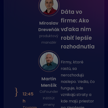
Dáta vo
firme: Ako
Miroslav
vďaka nim
Dreveňák
produktový
robiť lepšie
manažér
rozhodnutia
Firmy, ktoré
rastú, sa
nerozhodujú
Martin
naslepo. Vedia, čo
Menšík
funguje, kde
}
CoFounder
12:45
vznikajú straty a
Inštitút
h
kde majú priestor
zmeny
Trvanie
na zlepšenie.