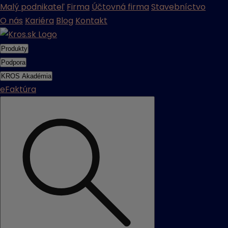
Malý podnikateľ
Firma
Účtovná firma
Stavebníctvo
O nás
Kariéra
Blog
Kontakt
Produkty
Podpora
KROS Akadémia
eFaktúra