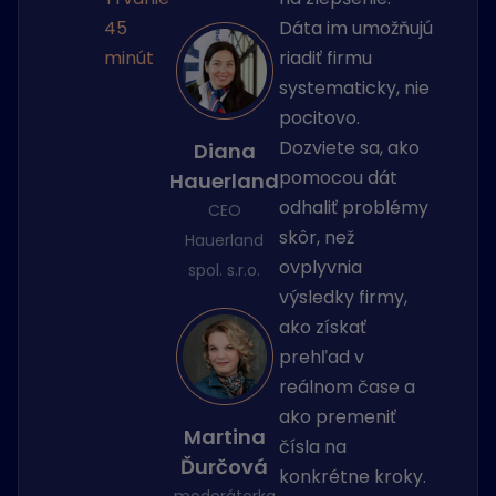
45
Dáta im umožňujú
minút
riadiť firmu
systematicky, nie
pocitovo.
Dozviete sa, ako
Diana
pomocou dát
Hauerland
odhaliť problémy
CEO
skôr, než
Hauerland
ovplyvnia
spol. s.r.o.
výsledky firmy,
ako získať
prehľad v
reálnom čase a
ako premeniť
Martina
čísla na
Ďurčová
konkrétne kroky.
moderátorka