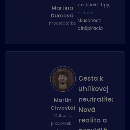
praktické tipy,
Martina
reálne
Ďurčová
skúsenosti
moderátorka
a inšpirácia.
Cesta k
uhlíkovej
neutralite:
Martin
Chvostál
Nová
Odborný
realita a
pracovník –