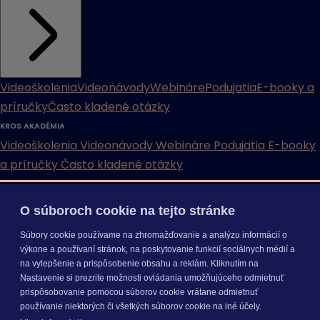
Videoškolenia
Videonávody
Webináre
Podujatia
E-booky a
príručky
Často kladené otázky
KROS AKADÉMIA
Videoškolenia
Videonávody
Webináre
Podujatia
E-booky
a príručky
Často kladené otázky
INÉ
O súboroch cookie na tejto stránke
Cenníky
Odporučte nás
Právne dokumenty
Odporúčaná
Súbory cookie používame na zhromažďovanie a analýzu informácií o
konfigurácia
Aktualizácia verzií
Mobilné aplikácie
výkone a používaní stránok, na poskytovanie funkcií sociálnych médií a
na vylepšenie a prispôsobenie obsahu a reklám. Kliknutím na
INÉ
Nastavenie si prezrite možnosti ovládania umožňujúceho odmietnuť
Cenníky
Odporučte nás
Právne dokumenty
Odporúčaná
prispôsobovanie pomocou súborov cookie vrátane odmietnuť
konfigurácia
Aktualizácia verzií
Mobilné aplikácie
používanie niektorých či všetkých súborov cookie na iné účely.