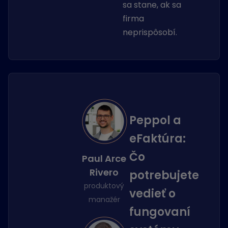
sa stane, ak sa
firma
neprispôsobí.
Peppol a
eFaktúra:
Čo
Paul Arce
Rivero
potrebujete
produktový
vedieť o
manažér
fungovaní