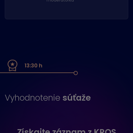
13:30 h
Vyhodnotenie
súťaže
Získajte záznam z KROS