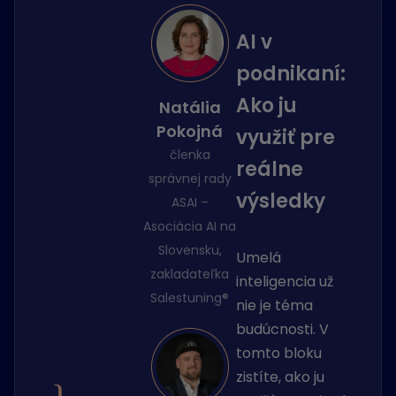
AI v
podnikaní:
Ako ju
Natália
Pokojná
využiť pre
členka
reálne
správnej rady
výsledky
ASAI –
Asociácia AI na
Slovensku,
Umelá
zakladateľka
inteligencia už
Salestuning®
nie je téma
budúcnosti. V
tomto bloku
zistíte, ako ju