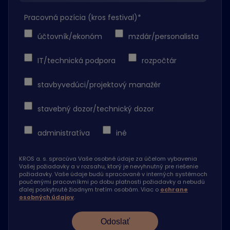
Pracovná pozícia (kros festival)
*
účtovník/ekonóm
mzdár/personalista
IT/technická podpora
rozpočtár
stavbyvedúci/projektový manažér
stavebný dozor/technický dozor
administratíva
iné
KROS a. s. spracúva Vaše osobné údaje za účelom vybavenia
Vašej požiadavky a v rozsahu, ktorý je nevyhnutný pre riešenie
požiadavky. Vaše údaje budú spracované v interných systémoch
poučenými pracovníkmi po dobu platnosti požiadavky a nebudú
ďalej poskytnuté žiadnym tretím osobám. Viac o
ochrane
osobných údajov
.