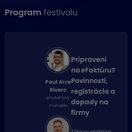
Program
festivalu
Pripravení
na eFaktúru?
Povinnosti,
Paul Arce
Rivero
registrácia a
produktový
dopady na
manažér
firmy
Týka sa eFaktúra