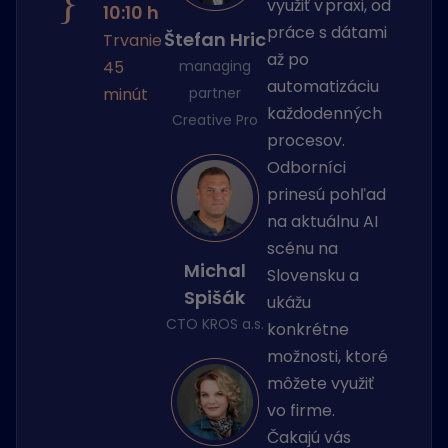
}
využiť v praxi, od
10:10 h
práce s dátami
Štefan Hric
Trvanie
až po
45
managing
automatizáciu
minút
partner
každodenných
Creative Pro
procesov.
Odborníci
prinesú pohľad
na aktuálnu AI
scénu na
Michal
Slovensku a
Spišák
ukážu
CTO KROS a.s.
konkrétne
možnosti, ktoré
môžete využiť
vo firme.
Čakajú vás