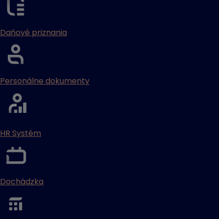
Daňové priznania
Personálne dokumenty
HR Systém
Dochádzka