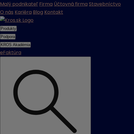
Malý podnikateľ
Firma
Účtovná firma
Stavebníctvo
O nás
Kariéra
Blog
Kontakt
Produkty
Podpora
KROS Akadémia
eFaktúra