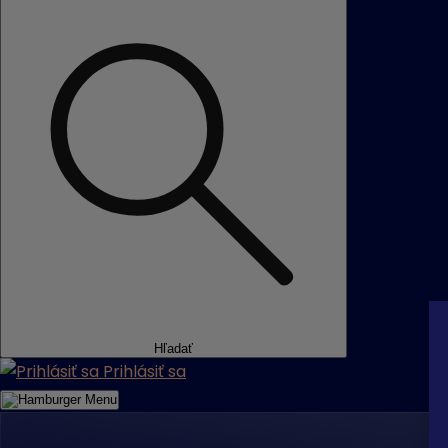
Hľadať
Prihlásiť sa
Menu