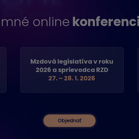
imné online
konferenc
Mzdová legislatíva v roku
2026 a sprievodca RZD
27. – 28. 1. 2026
Objednať