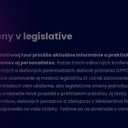
y v legislatíve
islatívnej tour prináša aktuálne informácie a praktick
ómov aj personalistov.
Počas troch odborných konfere
ovných a daňových povinnostiach, daňové priznania DPP
rové oceňovanie aj mzdovú legislatívu či ročné zúčtovanie
ríkladoch vám ukážeme, ako legislatívne zmeny jednodu
zvládnete nové pravidlá s prehľadom a istotou. Aj tento 
níkov, daňových poradcov a zástupcov z Ministerstva fin
odpovedia na vaše otázky. Tešíme sa na stretnutie s vami