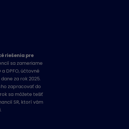
é riešenia pre
ncií sa zameriame
O a DPFO, účtovné
 dane za rok 2025.
cho zapracovať do
rok sa môžete tešiť
ancií SR, ktorí vám
.