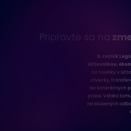
Pripravte sa na
zmen
6. ročník Leg
účtovníkov, ekon
na novinky v účt
závierky, transfe
Na konkrétnych p
praxe. Vďaka tomu 
na skúsených odbor