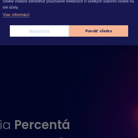
cookie vrátane odmietnuť používanie niektorých či všetkých súborov cookie na
iné účely.
Viac informácií
Nastavenia
Povoliť všetko
cia
Percentá