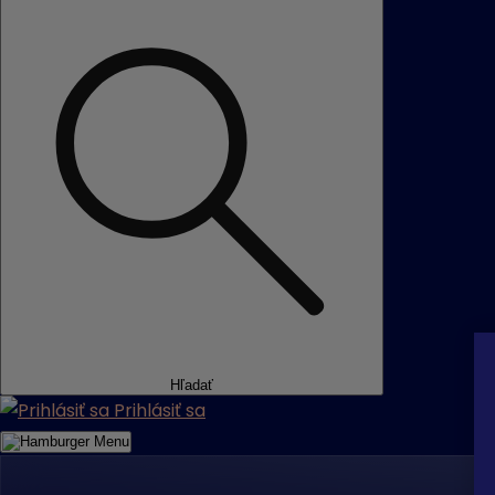
Hľadať
Prihlásiť sa
Menu