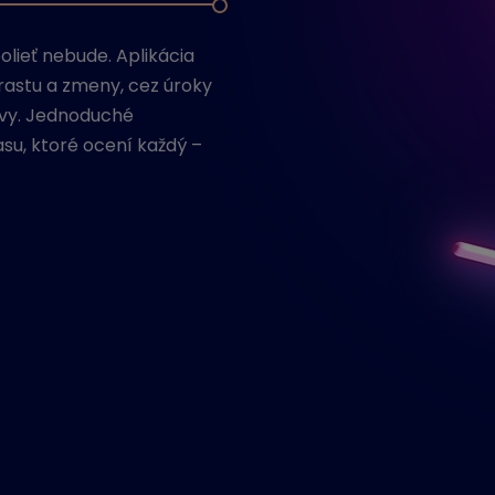
lieť nebude. Aplikácia
rastu a zmeny, cez úroky
ľavy. Jednoduché
asu, ktoré ocení každý –