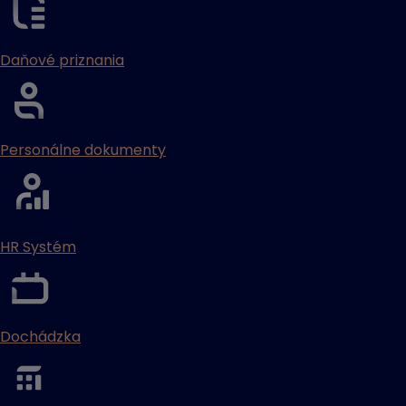
Daňové priznania
Personálne dokumenty
HR Systém
Dochádzka