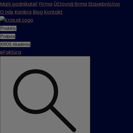
Malý podnikateľ
Firma
Účtovná firma
Stavebníctvo
O nás
Kariéra
Blog
Kontakt
Produkty
Podpora
KROS Akadémia
eFaktúra