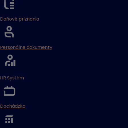
Daňové priznania
Personálne dokumenty
HR Systém
Dochádzka