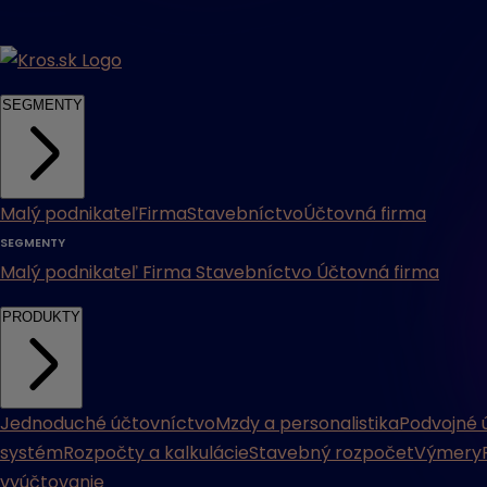
SEGMENTY
Malý podnikateľ
Firma
Stavebníctvo
Účtovná firma
SEGMENTY
Malý podnikateľ
Firma
Stavebníctvo
Účtovná firma
PRODUKTY
Jednoduché účtovníctvo
Mzdy a personalistika
Podvojné 
systém
Rozpočty a kalkulácie
Stavebný rozpočet
Výmery
vyúčtovanie