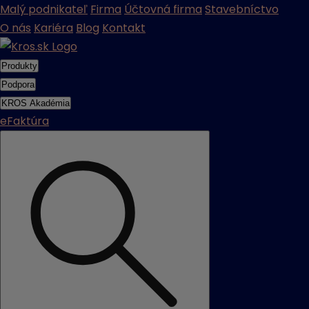
Malý podnikateľ
Firma
Účtovná firma
Stavebníctvo
O nás
Kariéra
Blog
Kontakt
Produkty
Podpora
KROS Akadémia
eFaktúra