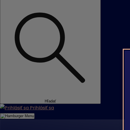
Hľadať
Prihlásiť sa
Menu