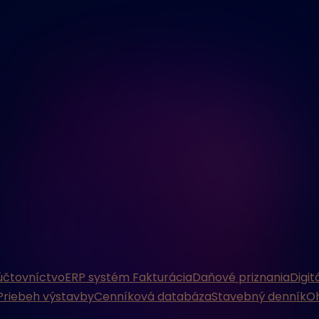
účtovníctvo
ERP systém
Fakturácia
Daňové priznania
Digit
Priebeh výstavby
Cenníková databáza
Stavebný denník
Oh