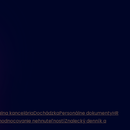
álna kancelária
Dochádzka
Personálne dokumenty
HR
odnocovanie nehnuteľností
Znalecký denník a