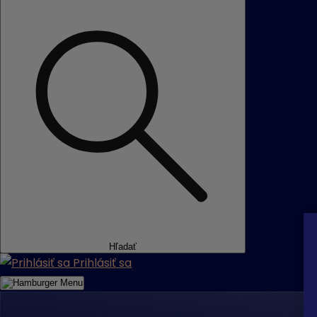
Hľadať
Prihlásiť sa
Menu