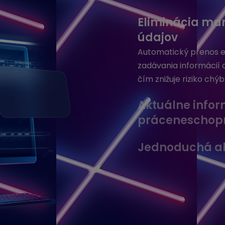
Eliminácia ma
údajov
Automatický prenos e
zadávania informácií
čím znižuje riziko chýb
Aktuálne infor
práceneschopn
Jednoduchá ak