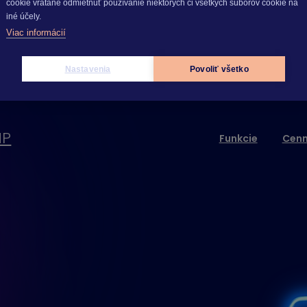
cookie vrátane odmietnuť používanie niektorých či všetkých súborov cookie na
iné účely.
Viac informácií
Nastavenia
Povoliť všetko
MP
Funkcie
Cenn