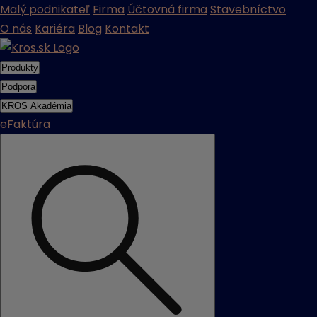
Malý podnikateľ
Firma
Účtovná firma
Stavebníctvo
O nás
Kariéra
Blog
Kontakt
Produkty
Podpora
KROS Akadémia
eFaktúra