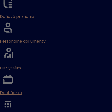
Daňové priznania
Personálne dokumenty
HR Systém
Dochádzka