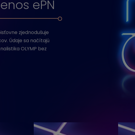
renos ePN
isťovne zjednodušuje
v. Údaje sa načítajú
nalistika OLYMP bez