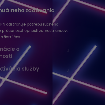
nuálneho zadávania
PN odstraňuje potrebu ručného
 o práceneschopnosti zamestnancov,
 a šetrí čas.
mácie o
osti
tivácia služby