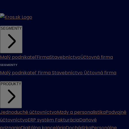
SEGMENTY
Malý podnikateľ
Firma
Stavebníctvo
Účtovná firma
SEGMENTY
Malý podnikateľ
Firma
Stavebníctvo
Účtovná firma
PRODUKTY
Jednoduché účtovníctvo
Mzdy a personalistika
Podvojné
účtovníctvo
ERP systém
Fakturácia
Daňové
priznania
Digitálna kancelária
Dochádzka
Personálne