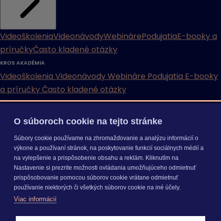
Videoškolenia
Videonávody
Webináre
Podujatia
E-booky a
príručky
Často kladené otázky
KROS AKADÉMIA
Videoškolenia
Videonávody
Webináre
Podujatia
E-booky
a príručky
Často kladené otázky
INÉ
O súboroch cookie na tejto stránke
Cenníky
Odporučte nás
Právne dokumenty
Odporúčaná
Súbory cookie používame na zhromažďovanie a analýzu informácií o
konfigurácia
Aktualizácia verzií
Mobilné aplikácie
výkone a používaní stránok, na poskytovanie funkcií sociálnych médií a
na vylepšenie a prispôsobenie obsahu a reklám. Kliknutím na
INÉ
Nastavenie si prezrite možnosti ovládania umožňujúceho odmietnuť
Cenníky
Odporučte nás
Právne dokumenty
Odporúčaná
prispôsobovanie pomocou súborov cookie vrátane odmietnuť
konfigurácia
Aktualizácia verzií
Mobilné aplikácie
používanie niektorých či všetkých súborov cookie na iné účely.
Odoberajte
NOVINKY
Viac informácií
O nás
Kariéra
Pre média
Nastavenie cookies