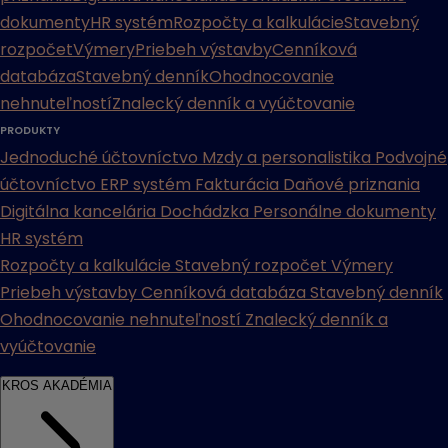
dokumenty
HR systém
Rozpočty a kalkulácie
Stavebný
rozpočet
Výmery
Priebeh výstavby
Cenníková
databáza
Stavebný denník
Ohodnocovanie
nehnuteľností
Znalecký denník a vyúčtovanie
PRODUKTY
Jednoduché účtovníctvo
Mzdy a personalistika
Podvojné
účtovníctvo
ERP systém
Fakturácia
Daňové priznania
Digitálna kancelária
Dochádzka
Personálne dokumenty
HR systém
Rozpočty a kalkulácie
Stavebný rozpočet
Výmery
Priebeh výstavby
Cenníková databáza
Stavebný denník
Ohodnocovanie nehnuteľností
Znalecký denník a
vyúčtovanie
KROS AKADÉMIA