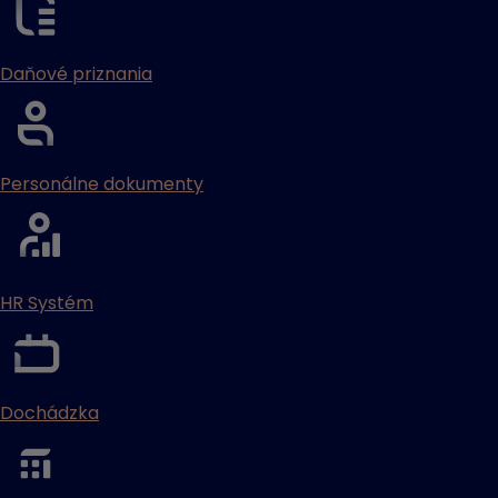
Daňové priznania
Personálne dokumenty
HR Systém
Dochádzka