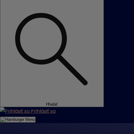
Hľadať
Prihlásiť sa
Menu