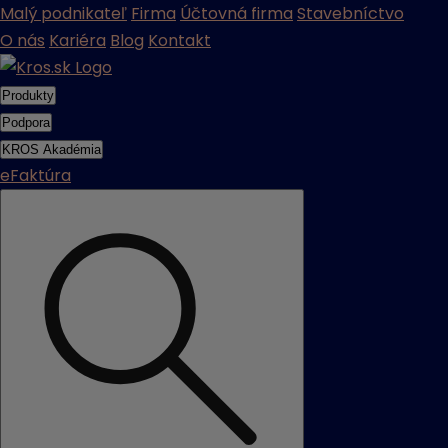
Malý podnikateľ
Firma
Účtovná firma
Stavebníctvo
O nás
Kariéra
Blog
Kontakt
Produkty
Podpora
KROS Akadémia
eFaktúra