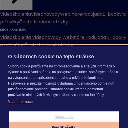
Videoškolenia
Videonávody
Webináre
Podujatia
E-booky a
príručky
Často kladené otázky
KROS AKADÉMIA
Videoškolenia
Videonávody
Webináre
Podujatia
E-booky
a príručky
Často kladené otázky
O súboroch cookie na tejto stránke
INÉ
Súbory cookie používame na zhromažďovanie a analýzu informácií o
Cenníky
Odporučte nás
Právne dokumenty
Odporúčaná
výkone a používaní stránok, na poskytovanie funkcií sociálnych médií a
konfigurácia
Aktualizácia verzií
Mobilné aplikácie
na vylepšenie a prispôsobenie obsahu a reklám. Kliknutím na
Nastavenie si prezrite možnosti ovládania umožňujúceho odmietnuť
INÉ
prispôsobovanie pomocou súborov cookie vrátane odmietnuť
Cenníky
Odporučte nás
Právne dokumenty
Odporúčaná
používanie niektorých či všetkých súborov cookie na iné účely.
konfigurácia
Aktualizácia verzií
Mobilné aplikácie
Viac informácií
Odoberajte
NOVINKY
O nás
Kariéra
Pre média
Nastavenie cookies
Copyright © 2026 KROS a. s.
Nastavenia
Prihlásiť sa
Povoliť všetko