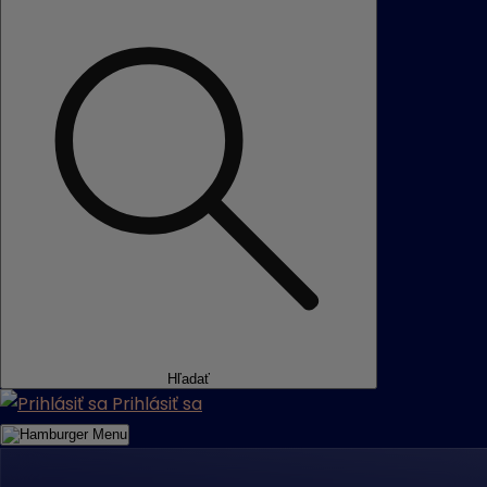
Hľadať
Prihlásiť sa
Menu