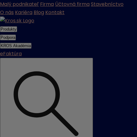
Malý podnikateľ
Firma
Účtovná firma
Stavebníctvo
O nás
Kariéra
Blog
Kontakt
Produkty
Podpora
KROS Akadémia
eFaktúra