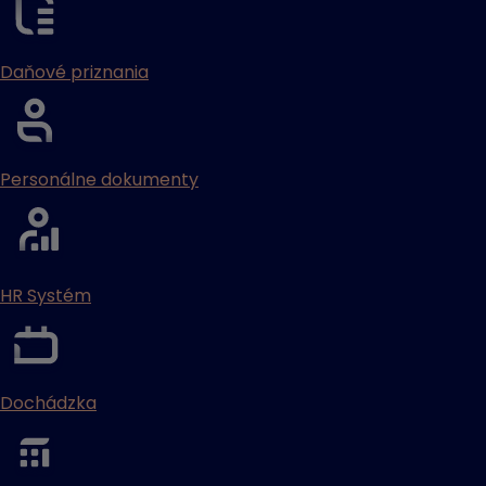
Daňové priznania
Personálne dokumenty
HR Systém
Dochádzka