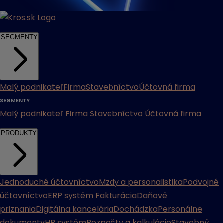
SEGMENTY
Malý podnikateľ
Firma
Stavebníctvo
Účtovná firma
SEGMENTY
Malý podnikateľ
Firma
Stavebníctvo
Účtovná firma
PRODUKTY
Jednoduché účtovníctvo
Mzdy a personalistika
Podvojné
účtovníctvo
ERP systém
Fakturácia
Daňové
priznania
Digitálna kancelária
Dochádzka
Personálne
dokumenty
HR systém
Rozpočty a kalkulácie
Stavebný