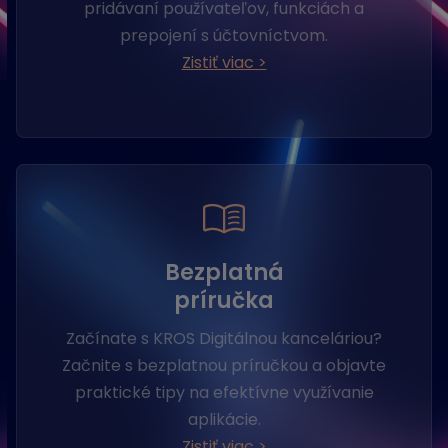
pridávaní používateľov, funkciách a
prepojení s účtovníctvom.
Zistiť viac >
Bezplatná
príručka
Začínate s KROS Digitálnou kanceláriou?
Začnite s bezplatnou príručkou a objavte
praktické tipy na efektívne využívanie
aplikácie.
Zistiť viac >