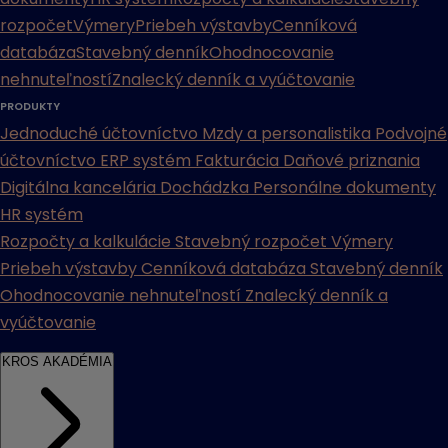
rozpočet
Výmery
Priebeh výstavby
Cenníková
databáza
Stavebný denník
Ohodnocovanie
nehnuteľností
Znalecký denník a vyúčtovanie
PRODUKTY
Jednoduché účtovníctvo
Mzdy a personalistika
Podvojné
účtovníctvo
ERP systém
Fakturácia
Daňové priznania
Digitálna kancelária
Dochádzka
Personálne dokumenty
HR systém
Rozpočty a kalkulácie
Stavebný rozpočet
Výmery
Priebeh výstavby
Cenníková databáza
Stavebný denník
Ohodnocovanie nehnuteľností
Znalecký denník a
vyúčtovanie
KROS AKADÉMIA