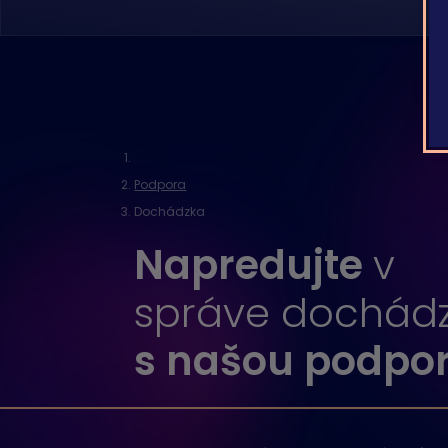
Podpora
Dochádzka
Napredujte
v
správe dochád
s našou podpo