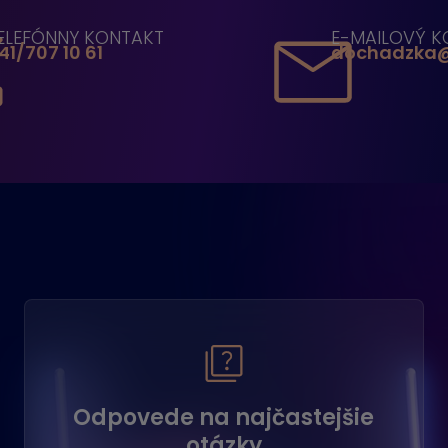
ELEFÓNNY KONTAKT
E-MAILOVÝ K
41/707 10 61
dochadzka@
Odpovede na najčastejšie
otázky