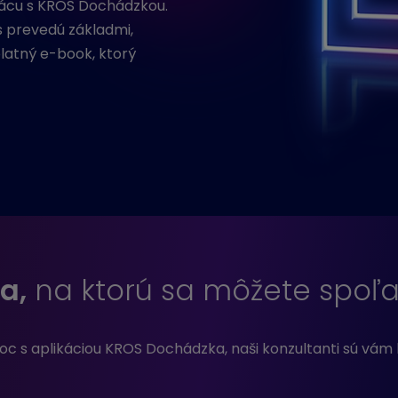
ácu s KROS Dochádzkou.
s prevedú základmi,
latný e-book, ktorý
a,
na ktorú sa môžete spoľ
 s aplikáciou KROS Dochádzka, naši konzultanti sú vám 