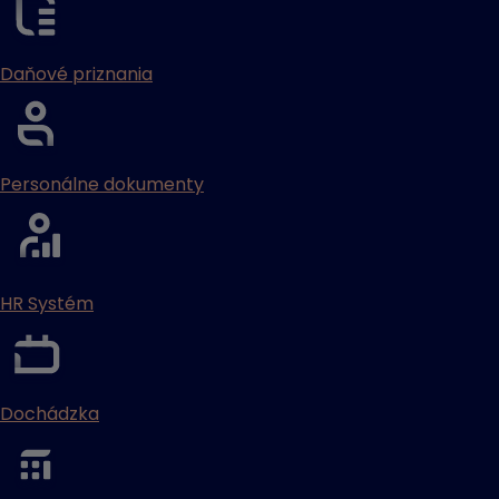
Daňové priznania
Personálne dokumenty
HR Systém
Dochádzka