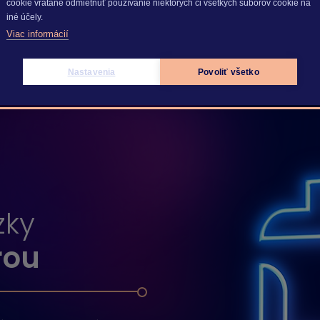
cookie vrátane odmietnuť používanie niektorých či všetkých súborov cookie na
iné účely.
Viac informácií
Nastavenia
Povoliť všetko
zky
rou