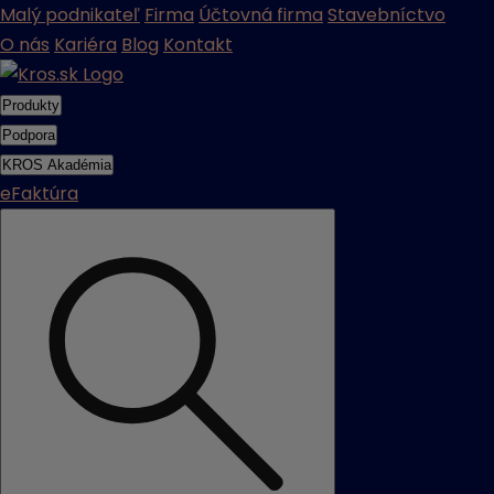
Malý podnikateľ
Firma
Účtovná firma
Stavebníctvo
O nás
Kariéra
Blog
Kontakt
Produkty
Podpora
KROS Akadémia
eFaktúra