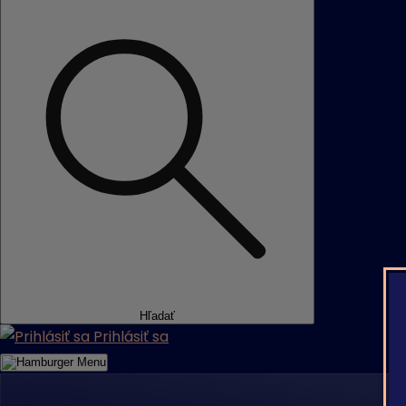
Hľadať
Prihlásiť sa
Menu