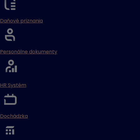
Daňové priznania
Personálne dokumenty
HR Systém
Dochádzka