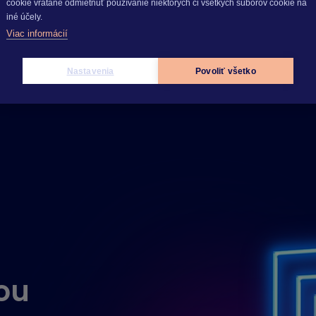
cookie vrátane odmietnuť používanie niektorých či všetkých súborov cookie na
iné účely.
Viac informácií
Nastavenia
Povoliť všetko
ou