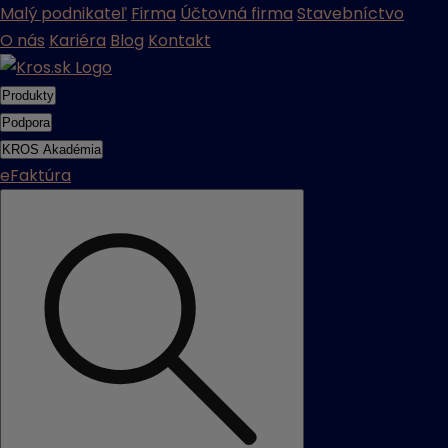
Malý podnikateľ
Firma
Účtovná firma
Stavebníctvo
O nás
Kariéra
Blog
Kontakt
Produkty
Podpora
KROS Akadémia
eFaktúra