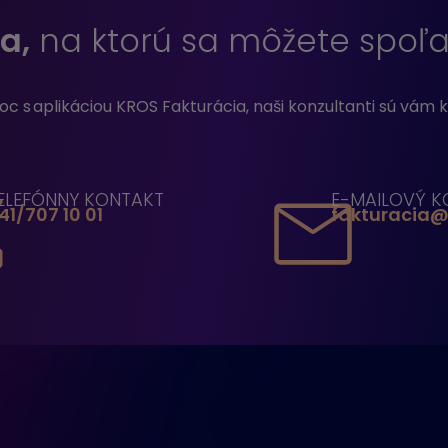
a,
na ktorú sa môžete spoľ
 s aplikáciou KROS Fakturácia, naši konzultanti sú vám k
ELEFÓNNY KONTAKT
E-MAILOVÝ K
41/707 10 01
fakturacia@