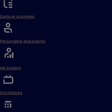
Daňové priznania
Personálne dokumenty
HR Systém
Dochádzka