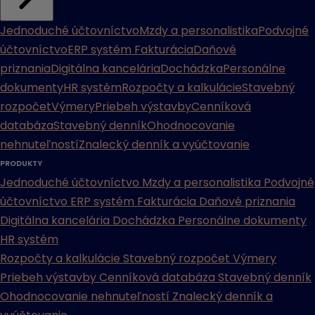
Jednoduché účtovníctvo
Mzdy a personalistika
Podvojné
účtovníctvo
ERP systém
Fakturácia
Daňové
priznania
Digitálna kancelária
Dochádzka
Personálne
dokumenty
HR systém
Rozpočty a kalkulácie
Stavebný
rozpočet
Výmery
Priebeh výstavby
Cenníková
databáza
Stavebný denník
Ohodnocovanie
nehnuteľností
Znalecký denník a vyúčtovanie
PRODUKTY
Jednoduché účtovníctvo
Mzdy a personalistika
Podvojné
účtovníctvo
ERP systém
Fakturácia
Daňové priznania
Digitálna kancelária
Dochádzka
Personálne dokumenty
HR systém
Rozpočty a kalkulácie
Stavebný rozpočet
Výmery
Priebeh výstavby
Cenníková databáza
Stavebný denník
Ohodnocovanie nehnuteľností
Znalecký denník a