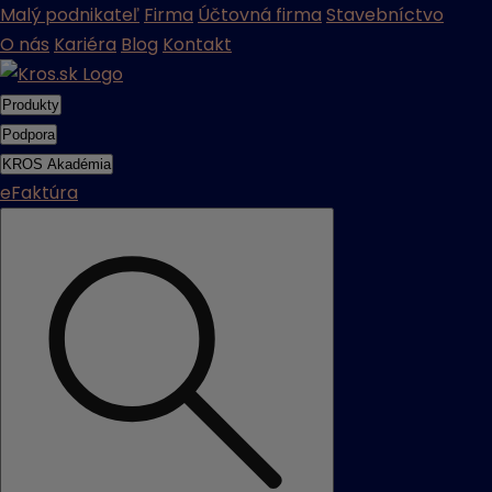
Malý podnikateľ
Firma
Účtovná firma
Stavebníctvo
O nás
Kariéra
Blog
Kontakt
Produkty
Podpora
KROS Akadémia
eFaktúra