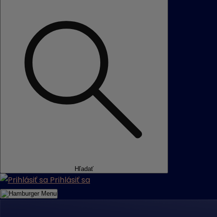
Hľadať
Prihlásiť sa
Menu