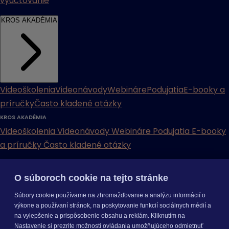
vyúčtovanie
KROS AKADÉMIA
Videoškolenia
Videonávody
Webináre
Podujatia
E-booky a
príručky
Často kladené otázky
KROS AKADÉMIA
Videoškolenia
Videonávody
Webináre
Podujatia
E-booky
a príručky
Často kladené otázky
INÉ
O súboroch cookie na tejto stránke
Cenníky
Odporučte nás
Právne dokumenty
Odporúčaná
Súbory cookie používame na zhromažďovanie a analýzu informácií o
konfigurácia
Aktualizácia verzií
Mobilné aplikácie
výkone a používaní stránok, na poskytovanie funkcií sociálnych médií a
na vylepšenie a prispôsobenie obsahu a reklám. Kliknutím na
INÉ
Nastavenie si prezrite možnosti ovládania umožňujúceho odmietnuť