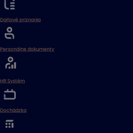
Daňové priznania
Personálne dokumenty
HR Systém
Dochádzka