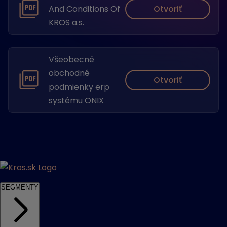
Otvoriť
And Conditions Of
KROS a.s.
Všeobecné
obchodné
Otvoriť
podmienky erp
systému ONIX
SEGMENTY