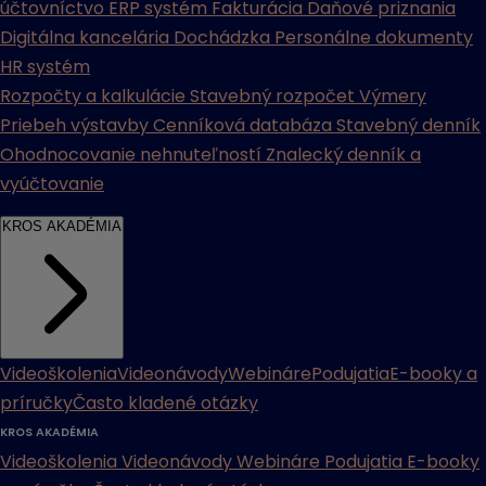
účtovníctvo
ERP systém
Fakturácia
Daňové priznania
Digitálna kancelária
Dochádzka
Personálne dokumenty
HR systém
Rozpočty a kalkulácie
Stavebný rozpočet
Výmery
Priebeh výstavby
Cenníková databáza
Stavebný denník
Ohodnocovanie nehnuteľností
Znalecký denník a
vyúčtovanie
KROS AKADÉMIA
Videoškolenia
Videonávody
Webináre
Podujatia
E-booky a
príručky
Často kladené otázky
KROS AKADÉMIA
Videoškolenia
Videonávody
Webináre
Podujatia
E-booky