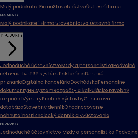
Malý podnikateľ
Firma
Stavebníctvo
Účtovná firma
SEGMENTY
Malý podnikateľ
Firma
Stavebníctvo
Účtovná firma
PRODUKTY
Jednoduché účtovníctvo
Mzdy a personalistika
Podvojné
účtovníctvo
ERP systém
Fakturácia
Daňové
priznania
Digitálna kancelária
Dochádzka
Personálne
dokumenty
HR systém
Rozpočty a kalkulácie
Stavebný
rozpočet
Výmery
Priebeh výstavby
Cenníková
databáza
Stavebný denník
Ohodnocovanie
nehnuteľností
Znalecký denník a vyúčtovanie
PRODUKTY
Jednoduché účtovníctvo
Mzdy a personalistika
Podvojné