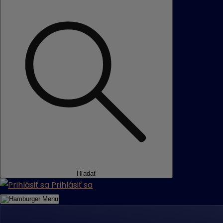
Hľadať
Prihlásiť sa
Menu