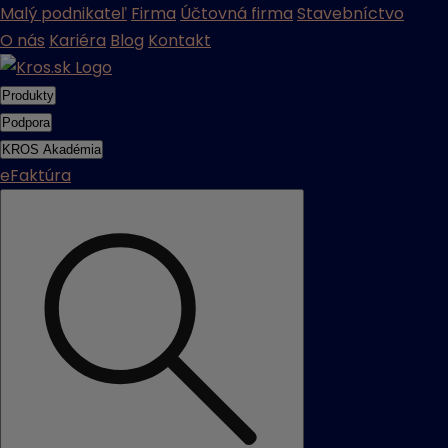
Malý podnikateľ
Firma
Účtovná firma
Stavebníctvo
O nás
Kariéra
Blog
Kontakt
Produkty
Podpora
KROS Akadémia
eFaktúra