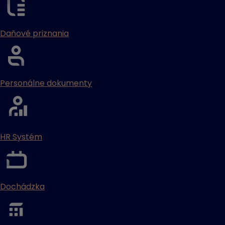
Daňové priznania
Personálne dokumenty
HR Systém
Dochádzka