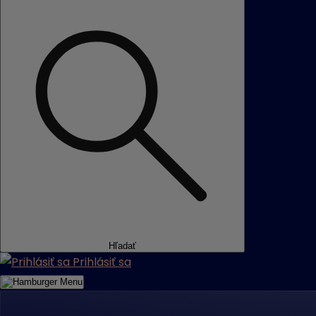
Hľadať
Prihlásiť sa
Menu