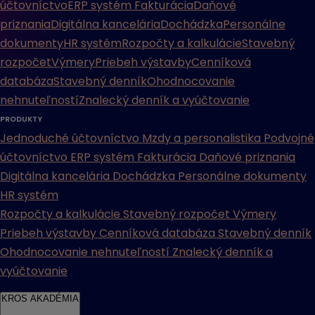
účtovníctvo
ERP systém
Fakturácia
Daňové
priznania
Digitálna kancelária
Dochádzka
Personálne
dokumenty
HR systém
Rozpočty a kalkulácie
Stavebný
rozpočet
Výmery
Priebeh výstavby
Cenníková
databáza
Stavebný denník
Ohodnocovanie
nehnuteľností
Znalecký denník a vyúčtovanie
PRODUKTY
Jednoduché účtovníctvo
Mzdy a personalistika
Podvojné
účtovníctvo
ERP systém
Fakturácia
Daňové priznania
Digitálna kancelária
Dochádzka
Personálne dokumenty
HR systém
Rozpočty a kalkulácie
Stavebný rozpočet
Výmery
Priebeh výstavby
Cenníková databáza
Stavebný denník
Ohodnocovanie nehnuteľností
Znalecký denník a
vyúčtovanie
KROS AKADÉMIA