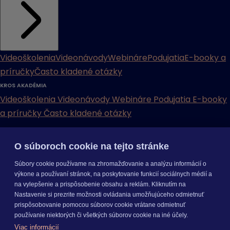
Videoškolenia
Videonávody
Webináre
Podujatia
E-booky a
príručky
Často kladené otázky
KROS AKADÉMIA
Videoškolenia
Videonávody
Webináre
Podujatia
E-booky
a príručky
Často kladené otázky
INÉ
O súboroch cookie na tejto stránke
Cenníky
Odporučte nás
Právne dokumenty
Odporúčaná
Súbory cookie používame na zhromažďovanie a analýzu informácií o
konfigurácia
Aktualizácia verzií
Mobilné aplikácie
výkone a používaní stránok, na poskytovanie funkcií sociálnych médií a
na vylepšenie a prispôsobenie obsahu a reklám. Kliknutím na
INÉ
Nastavenie si prezrite možnosti ovládania umožňujúceho odmietnuť
Cenníky
Odporučte nás
Právne dokumenty
Odporúčaná
prispôsobovanie pomocou súborov cookie vrátane odmietnuť
konfigurácia
Aktualizácia verzií
Mobilné aplikácie
používanie niektorých či všetkých súborov cookie na iné účely.
Odoberajte
NOVINKY
Viac informácií