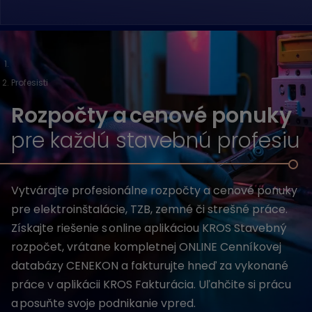
Profesisti
Rozpočty a cenové ponuky
pre každú stavebnú profesiu
Vytvárajte profesionálne rozpočty a cenové ponuky
pre elektroinštalácie, TZB, zemné či strešné práce.
Získajte riešenie s online aplikáciou KROS Stavebný
rozpočet, vrátane kompletnej ONLINE Cenníkovej
databázy CENEKON a fakturujte hneď za vykonané
práce v aplikácii KROS Fakturácia. Uľahčite si prácu
a posuňte svoje podnikanie vpred.