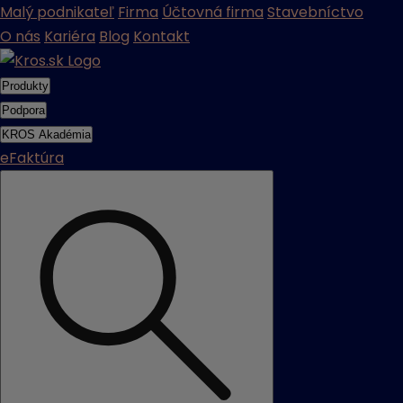
Malý podnikateľ
Firma
Účtovná firma
Stavebníctvo
O nás
Kariéra
Blog
Kontakt
Produkty
Podpora
KROS Akadémia
eFaktúra