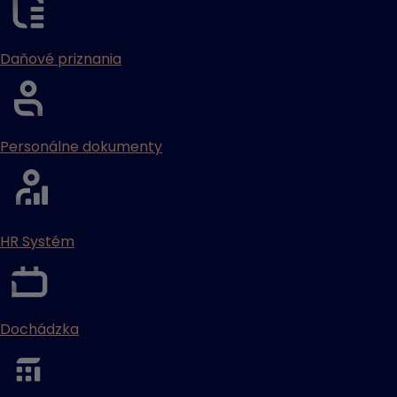
Daňové priznania
Personálne dokumenty
HR Systém
Dochádzka