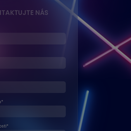
TAKTUJTE NÁS
o
*
sti
*