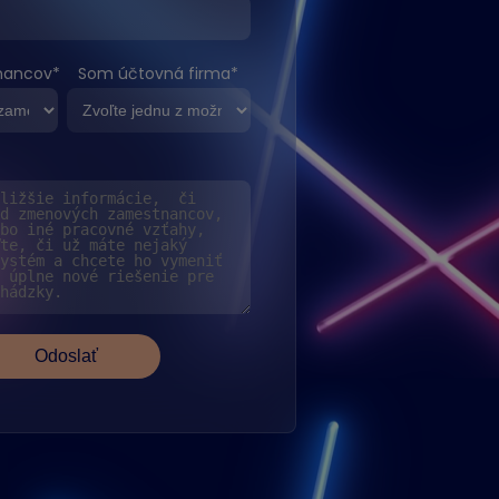
nancov
*
Som účtovná firma
*