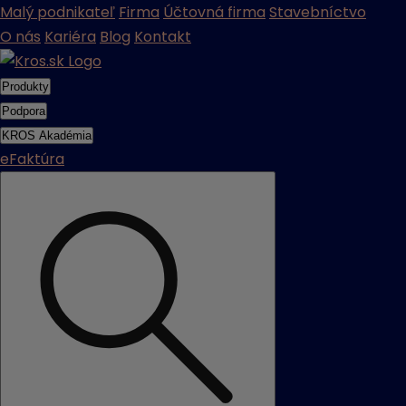
Malý podnikateľ
Firma
Účtovná firma
Stavebníctvo
O nás
Kariéra
Blog
Kontakt
Produkty
Podpora
KROS Akadémia
eFaktúra