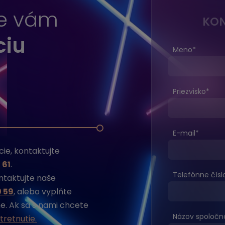
me vám
KON
ciu
Meno
*
Priezvisko
*
E-mail
*
ie, kontaktujte
 61
.
Telefónne čísl
ontaktujte naše
0 59
, alebo vyplňte
. Ak sa s nami chcete
Názov spoločno
tretnutie.