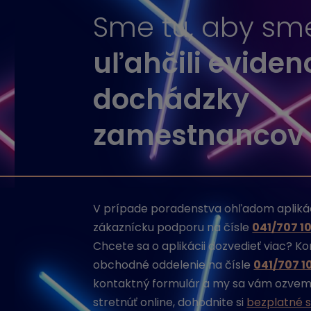
Sme tu, aby s
uľahčili eviden
dochádzky
zamestnancov
V prípade poradenstva ohľadom aplikác
zákaznícku podporu na čísle
041/707 10
Chcete sa o aplikácii dozvedieť viac? K
obchodné oddelenie na čísle
041/707 1
kontaktný formulár a my sa vám ozveme
stretnúť online, dohodnite si
bezplatné s