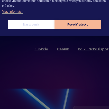
cookie vrátane odmietnuť používanie niektorých či všetkých súborov cookie na
iné účely.
Viac informácií
Nastavenia
Povoliť všetko
Funkcie
Cenník
Kalkulačka úspor