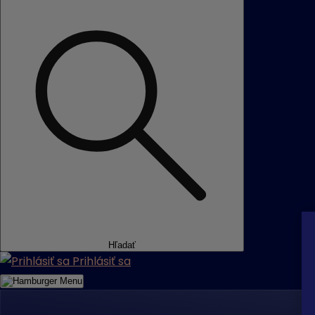
Hľadať
Prihlásiť sa
Menu