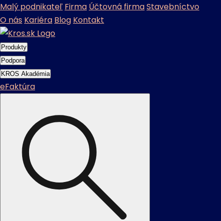
Malý podnikateľ
Firma
Účtovná firma
Stavebníctvo
O nás
Kariéra
Blog
Kontakt
Produkty
Podpora
KROS Akadémia
eFaktúra