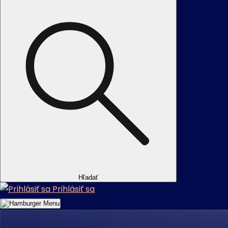
Hľadať
Prihlásiť sa
Menu