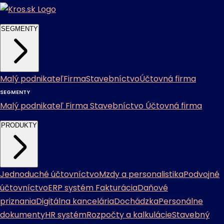
SEGMENTY
Malý podnikateľ
Firma
Stavebníctvo
Účtovná firma
SEGMENTY
Malý podnikateľ
Firma
Stavebníctvo
Účtovná firma
PRODUKTY
Jednoduché účtovníctvo
Mzdy a personalistika
Podvojné
účtovníctvo
ERP systém
Fakturácia
Daňové
priznania
Digitálna kancelária
Dochádzka
Personálne
dokumenty
HR systém
Rozpočty a kalkulácie
Stavebný