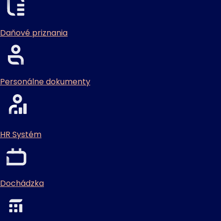
Daňové priznania
Personálne dokumenty
HR Systém
Dochádzka