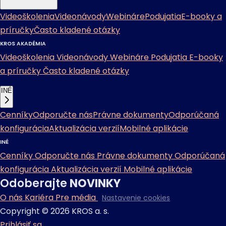
Videoškolenia
Videonávody
Webináre
Podujatia
E-booky a
príručky
Často kladené otázky
KROS AKADÉMIA
Videoškolenia
Videonávody
Webináre
Podujatia
E-booky
a príručky
Často kladené otázky
INÉ
Cenníky
Odporučte nás
Právne dokumenty
Odporúčaná
konfigurácia
Aktualizácia verzií
Mobilné aplikácie
INÉ
Cenníky
Odporučte nás
Právne dokumenty
Odporúčaná
konfigurácia
Aktualizácia verzií
Mobilné aplikácie
Odoberajte
NOVINKY
O nás
Kariéra
Pre média
Nastavenie cookies
Copyright © 2026 KROS a. s.
Prihlásiť sa