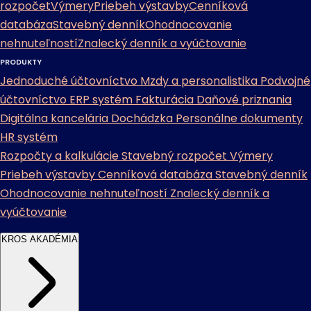
rozpočet
Výmery
Priebeh výstavby
Cenníková
databáza
Stavebný denník
Ohodnocovanie
nehnuteľností
Znalecký denník a vyúčtovanie
PRODUKTY
Jednoduché účtovníctvo
Mzdy a personalistika
Podvojné
účtovníctvo
ERP systém
Fakturácia
Daňové priznania
Digitálna kancelária
Dochádzka
Personálne dokumenty
HR systém
Rozpočty a kalkulácie
Stavebný rozpočet
Výmery
Priebeh výstavby
Cenníková databáza
Stavebný denník
Ohodnocovanie nehnuteľností
Znalecký denník a
vyúčtovanie
KROS AKADÉMIA