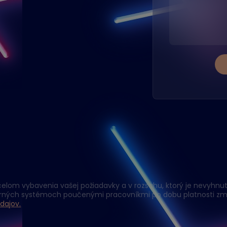
elom vybavenia vašej požiadavky a v rozsahu, ktorý je nevyhnutn
erných systémoch poučenými pracovníkmi po dobu platnosti zm
dajov.