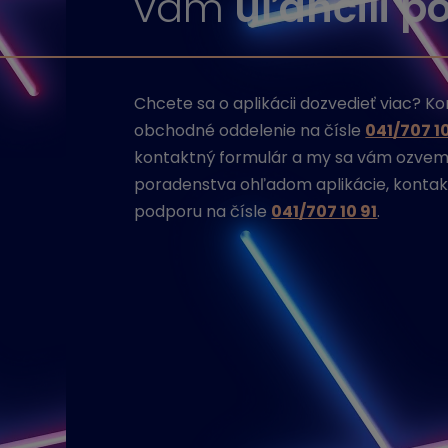
vám
uľahčili p
Chcete sa o aplikácii dozvedieť viac? K
obchodné oddelenie na čísle
041/707 1
kontaktný formulár a my sa vám ozve
poradenstva ohľadom aplikácie, kontak
podporu na čísle
041/707 10 91
.