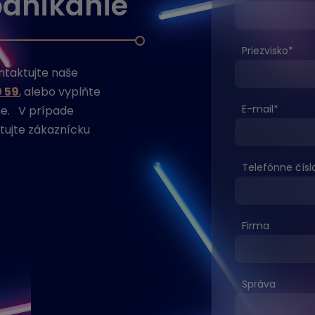
odnikanie
Priezvisko
*
ontaktujte naše
0 59
, alebo vyplňte
E-mail
*
me. V prípade
tujte zákaznícku
Telefónne čísl
Firma
Správa