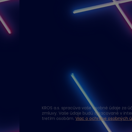
KROS a.s. spracúva vaše osobné údaje za úč
zmluvy. Vaše údaje budú spracované v int
tretím osobám.
Viac o ochrane osobných ú