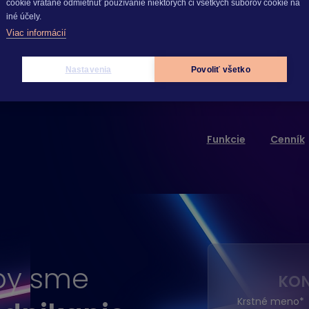
cookie vrátane odmietnuť používanie niektorých či všetkých súborov cookie na
iné účely.
Viac informácií
Nastavenia
Povoliť všetko
Funkcie
Cenník
aby sme
KON
Krstné meno
*