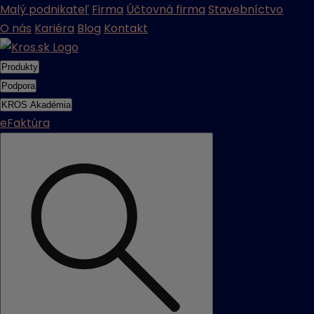
Malý podnikateľ
Firma
Účtovná firma
Stavebníctvo
O nás
Kariéra
Blog
Kontakt
Produkty
Podpora
KROS Akadémia
eFaktúra