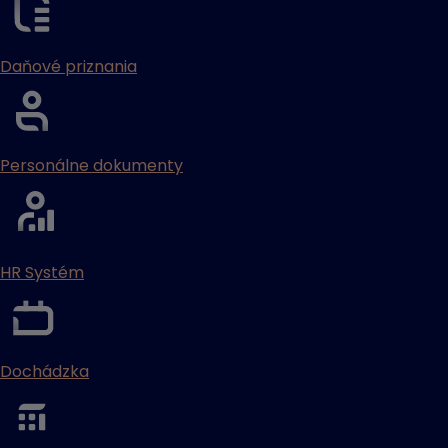
Daňové priznania
Personálne dokumenty
HR Systém
Dochádzka