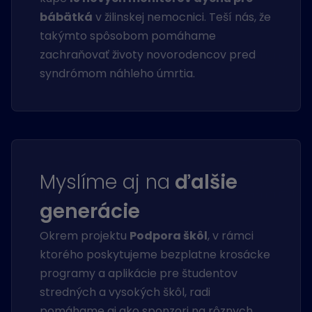
bábätká
v žilinskej nemocnici. Teší nás, že
takýmto spôsobom pomáhame
zachraňovať životy novorodencov pred
syndrómom náhleho úmrtia.
Myslíme aj na
ďalšie
generácie
Okrem projektu
Podpora škôl
, v rámci
ktorého poskytujeme bezplatne krosácke
programy a aplikácie pre študentov
stredných a vysokých škôl, radi
pomáhame aj ako sponzori na rôznych