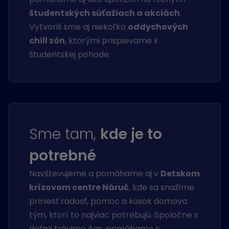
študentských súťažiach a akciách
.
Vytvorili sme aj niekoľko
oddychových
chill zón
, ktorými prispievame k
študentskej pohode.
Sme tam,
kde je to
potrebné
Navštevujeme a pomáhame aj v
Detskom
krízovom centre Náruč
, kde sa snažíme
priniesť radosť, pomoc a kúsok domova
tým, ktorí to najviac potrebujú. Spoločne s
deťmi trávime čas, pomáhame s