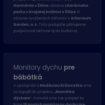
Harmónia v Žiline
, obnove
Literárneho
parku v Krajskej knižnici v Žiline
či
obnove vyvýšených záhonov v
Arboreum
Garden, o. z.
Toto podujatie plánujeme
podporovať aktívne aj do budúcna.
Monitory dychu
pre
bábätká
V spolupráci s
Nadáciou Križovatka
sme
sa zapojili do projektu
„Mamička
dýcham
“. Pomohli sme tak prispieť ku
kúpe
15 nových monitorov dychu pre