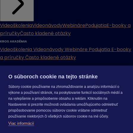
Videoškolenia
Videonávody
Webináre
Podujatia
E-booky a
príručky
Často kladené otázky
KROS AKADÉMIA
Videoškolenia
Videonávody
Webináre
Podujatia
E-booky
a príručky
Často kladené otázky
INÉ
O súboroch cookie na tejto stránke
Cenníky
Odporučte nás
Právne dokumenty
Odporúčaná
Súbory cookie používame na zhromažďovanie a analýzu informácií o
konfigurácia
Aktualizácia verzií
Mobilné aplikácie
výkone a používaní stránok, na poskytovanie funkcií sociálnych médií a
na vylepšenie a prispôsobenie obsahu a reklám. Kliknutím na
INÉ
Nastavenie si prezrite možnosti ovládania umožňujúceho odmietnuť
Cenníky
Odporučte nás
Právne dokumenty
Odporúčaná
prispôsobovanie pomocou súborov cookie vrátane odmietnuť
konfigurácia
Aktualizácia verzií
Mobilné aplikácie
používanie niektorých či všetkých súborov cookie na iné účely.
Odoberajte
NOVINKY
Viac informácií
O nás
Kariéra
Pre média
Nastavenie cookies