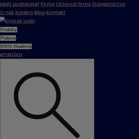
Malý podnikateľ
Firma
Účtovná firma
Stavebníctvo
O nás
Kariéra
Blog
Kontakt
Produkty
Podpora
KROS Akadémia
eFaktúra