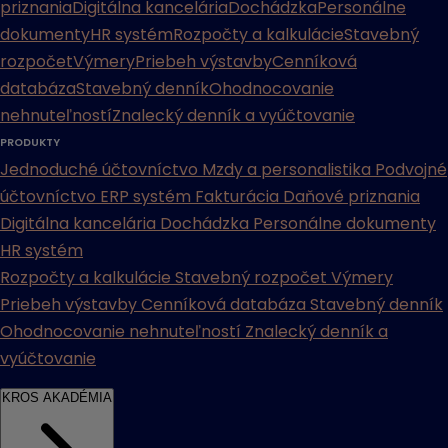
priznania
Digitálna kancelária
Dochádzka
Personálne
dokumenty
HR systém
Rozpočty a kalkulácie
Stavebný
rozpočet
Výmery
Priebeh výstavby
Cenníková
databáza
Stavebný denník
Ohodnocovanie
nehnuteľností
Znalecký denník a vyúčtovanie
PRODUKTY
Jednoduché účtovníctvo
Mzdy a personalistika
Podvojné
účtovníctvo
ERP systém
Fakturácia
Daňové priznania
Digitálna kancelária
Dochádzka
Personálne dokumenty
HR systém
Rozpočty a kalkulácie
Stavebný rozpočet
Výmery
Priebeh výstavby
Cenníková databáza
Stavebný denník
Ohodnocovanie nehnuteľností
Znalecký denník a
vyúčtovanie
KROS AKADÉMIA