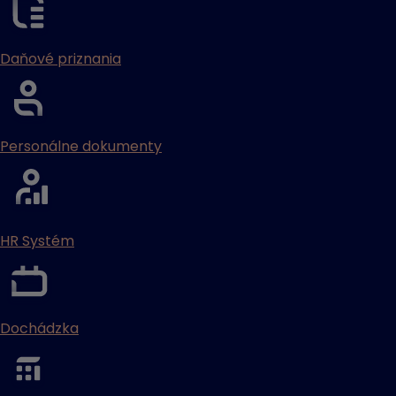
Daňové priznania
Personálne dokumenty
HR Systém
Dochádzka