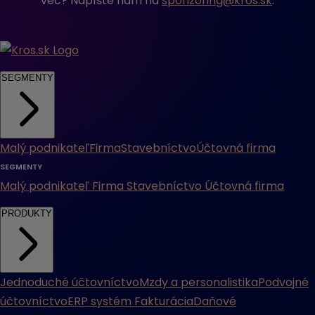
vec? Napíšte nám na
sponzoring@kros.sk
.
SEGMENTY
Malý podnikateľ
Firma
Stavebníctvo
Účtovná firma
SEGMENTY
Malý podnikateľ
Firma
Stavebníctvo
Účtovná firma
PRODUKTY
Jednoduché účtovníctvo
Mzdy a personalistika
Podvojné
účtovníctvo
ERP systém
Fakturácia
Daňové