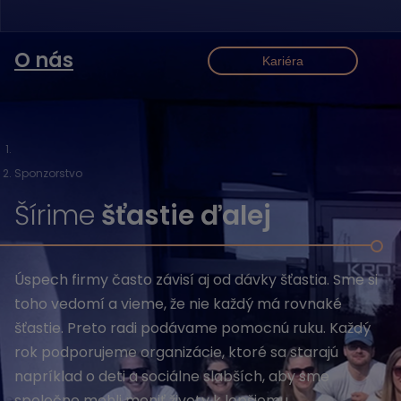
O nás
Kariéra
Sponzorstvo
Šírime
šťastie ďalej
Úspech firmy často závisí aj od dávky šťastia. Sme si
toho vedomí a vieme, že nie každý má rovnaké
šťastie. Preto radi podávame pomocnú ruku. Každý
rok podporujeme organizácie, ktoré sa starajú
napríklad o deti a sociálne slabších, aby sme
spoločne mohli meniť životy k lepšiemu.