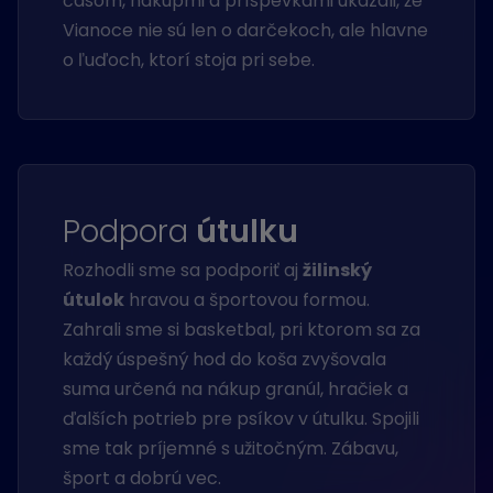
časom, nákupmi a príspevkami ukázali, že
Vianoce nie sú len o darčekoch, ale hlavne
o ľuďoch, ktorí stoja pri sebe.
Podpora
útulku
Rozhodli sme sa podporiť aj
žilinský
útulok
hravou a športovou formou.
Zahrali sme si basketbal, pri ktorom sa za
každý úspešný hod do koša zvyšovala
suma určená na nákup granúl, hračiek a
ďalších potrieb pre psíkov v útulku. Spojili
sme tak príjemné s užitočným. Zábavu,
šport a dobrú vec.