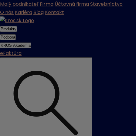
Malý podnikateľ
Firma
Účtovná firma
Stavebníctvo
O nás
Kariéra
Blog
Kontakt
Produkty
Podpora
KROS Akadémia
eFaktúra