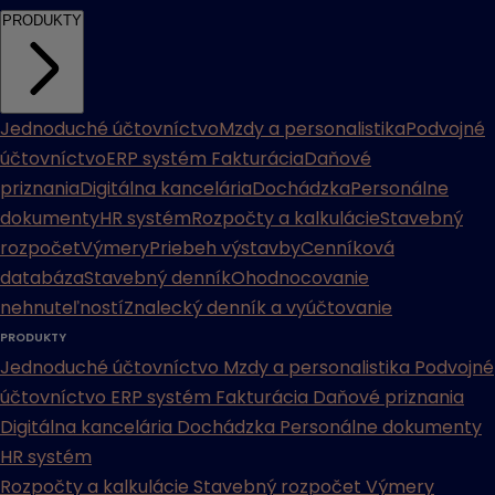
PRODUKTY
Jednoduché účtovníctvo
Mzdy a personalistika
Podvojné
účtovníctvo
ERP systém
Fakturácia
Daňové
priznania
Digitálna kancelária
Dochádzka
Personálne
dokumenty
HR systém
Rozpočty a kalkulácie
Stavebný
rozpočet
Výmery
Priebeh výstavby
Cenníková
databáza
Stavebný denník
Ohodnocovanie
nehnuteľností
Znalecký denník a vyúčtovanie
PRODUKTY
Jednoduché účtovníctvo
Mzdy a personalistika
Podvojné
účtovníctvo
ERP systém
Fakturácia
Daňové priznania
Digitálna kancelária
Dochádzka
Personálne dokumenty
HR systém
Rozpočty a kalkulácie
Stavebný rozpočet
Výmery