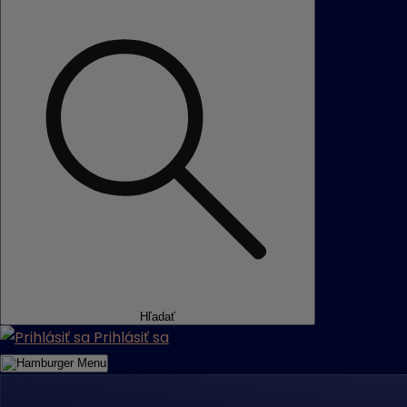
Hľadať
Prihlásiť sa
Menu