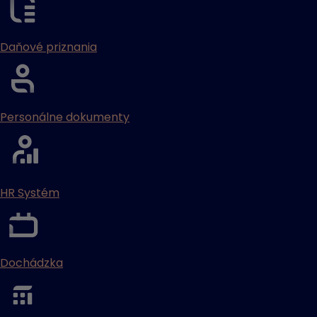
Daňové priznania
Personálne dokumenty
HR Systém
Dochádzka