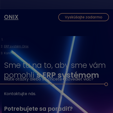
ONIX
Vyskúšajte zadarmo
ERP systém Onix
Kontakt
Sme tu na to, aby sme vám
pomohli
s ERP systémom
Máte otázky alebo sa chcete dozvedieť viac?
Kontaktujte nás.
Potrebujete sa poradiť?