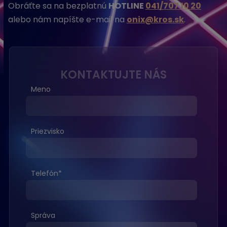
Obráťte sa na bezplatnú
HOTLINE
041/707 10 20
alebo nám napíšte e-mail na
onix@kros.sk
.
KONTAKTUJTE NÁS
Meno
Priezvisko
Telefón
*
Správa