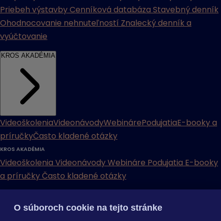
Priebeh výstavby
Cenníková databáza
Stavebný denník
Ohodnocovanie nehnuteľností
Znalecký denník a
vyúčtovanie
KROS AKADÉMIA
Videoškolenia
Videonávody
Webináre
Podujatia
E-booky a
príručky
Často kladené otázky
KROS AKADÉMIA
Videoškolenia
Videonávody
Webináre
Podujatia
E-booky
a príručky
Často kladené otázky
INÉ
O súboroch cookie na tejto stránke
Cenníky
Odporučte nás
Právne dokumenty
Odporúčaná