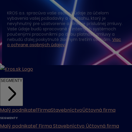
KROS a.s. spracúva vaše osobné údaje za účelom
vybavenia vašej požiadavky a v rozsahu, ktorý je
nevyhnutný pre uzatvorenie a plnenie príslušnej zmluvy.
Vaše údaje budú spracované v interných systémoch
poučenými pracovníkmi po dobu platnosti zmluvy a
nebudú ďalej poskytnuté žiadnym tretím osobám.
Viac
o ochrane osobných údajov.
SEGMENTY
Malý podnikateľ
Firma
Stavebníctvo
Účtovná firma
SEGMENTY
Malý podnikateľ
Firma
Stavebníctvo
Účtovná firma