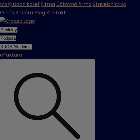
Malý podnikateľ
Firma
Účtovná firma
Stavebníctvo
O nás
Kariéra
Blog
Kontakt
Produkty
Podpora
KROS Akadémia
eFaktúra