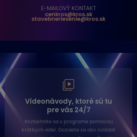
E-MAILOVÝ KONTAKT
cenkros@kros.sk
stavebneriesenie@kros.sk
Videonávody, ktoré sú tu
pre vás 24/7
Rozbehnite sa v programe pomocou
krátkych videí. Dozviete sa ako ovládať