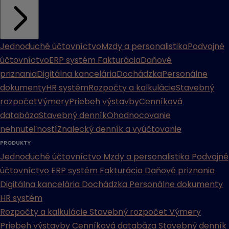
Jednoduché účtovníctvo
Mzdy a personalistika
Podvojné
účtovníctvo
ERP systém
Fakturácia
Daňové
priznania
Digitálna kancelária
Dochádzka
Personálne
dokumenty
HR systém
Rozpočty a kalkulácie
Stavebný
rozpočet
Výmery
Priebeh výstavby
Cenníková
databáza
Stavebný denník
Ohodnocovanie
nehnuteľností
Znalecký denník a vyúčtovanie
PRODUKTY
Jednoduché účtovníctvo
Mzdy a personalistika
Podvojné
účtovníctvo
ERP systém
Fakturácia
Daňové priznania
Digitálna kancelária
Dochádzka
Personálne dokumenty
HR systém
Rozpočty a kalkulácie
Stavebný rozpočet
Výmery
Priebeh výstavby
Cenníková databáza
Stavebný denník