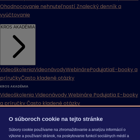
Ohodnocovanie nehnuteľností
Znalecký denník a
vyúčtovanie
KROS AKADÉMIA
Videoškolenia
Videonávody
Webináre
Podujatia
E-booky a
príručky
Často kladené otázky
KROS AKADÉMIA
Videoškolenia
Videonávody
Webináre
Podujatia
E-booky
a príručky
Často kladené otázky
INÉ
O súboroch cookie na tejto stránke
Cenníky
Odporučte nás
Právne dokumenty
Odporúčaná
Súbory cookie používame na zhromažďovanie a analýzu informácií o
výkone a používaní stránok, na poskytovanie funkcií sociálnych médií a
konfigurácia
Aktualizácia verzií
Mobilné aplikácie