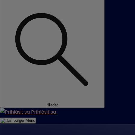
Hľadať
Prihlásiť sa
Menu