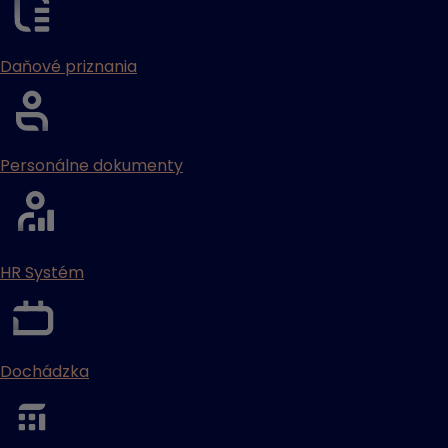
Daňové priznania
Personálne dokumenty
HR Systém
Dochádzka