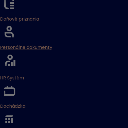
Daňové priznania
Personálne dokumenty
HR Systém
Dochádzka