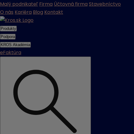
Malý podnikateľ
Firma
Účtovná firma
Stavebníctvo
O nás
Kariéra
Blog
Kontakt
Produkty
Podpora
KROS Akadémia
eFaktúra