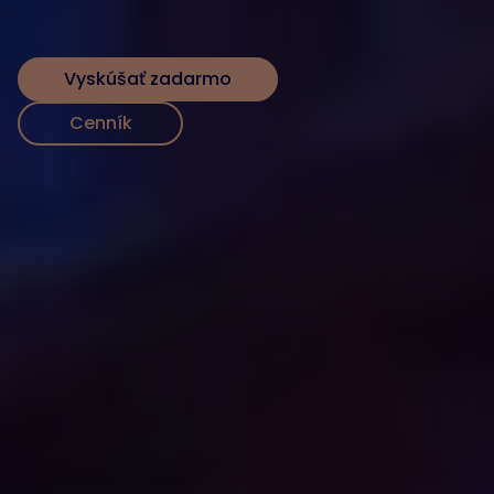
Vyskúšať zadarmo
Cenník