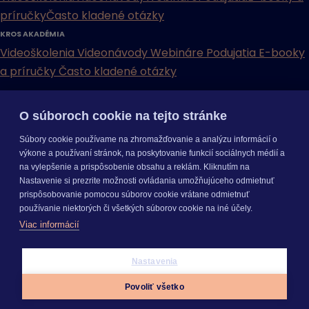
príručky
Často kladené otázky
KROS AKADÉMIA
Videoškolenia
Videonávody
Webináre
Podujatia
E-booky
a príručky
Často kladené otázky
INÉ
O súboroch cookie na tejto stránke
Cenníky
Odporučte nás
Právne dokumenty
Odporúčaná
Súbory cookie používame na zhromažďovanie a analýzu informácií o
konfigurácia
Aktualizácia verzií
Mobilné aplikácie
výkone a používaní stránok, na poskytovanie funkcií sociálnych médií a
na vylepšenie a prispôsobenie obsahu a reklám. Kliknutím na
INÉ
Nastavenie si prezrite možnosti ovládania umožňujúceho odmietnuť
Cenníky
Odporučte nás
Právne dokumenty
Odporúčaná
prispôsobovanie pomocou súborov cookie vrátane odmietnuť
konfigurácia
Aktualizácia verzií
Mobilné aplikácie
používanie niektorých či všetkých súborov cookie na iné účely.
Odoberajte
NOVINKY
Viac informácií
O nás
Kariéra
Pre média
Nastavenie cookies
Copyright © 2026 KROS a. s.
Nastavenia
Prihlásiť sa
Povoliť všetko