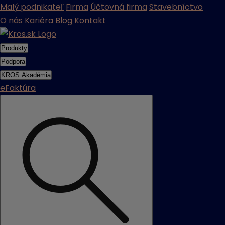
Malý podnikateľ
Firma
Účtovná firma
Stavebníctvo
O nás
Kariéra
Blog
Kontakt
Produkty
Podpora
KROS Akadémia
eFaktúra