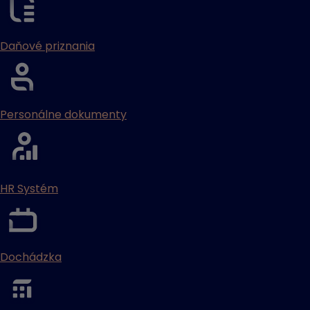
Daňové priznania
Personálne dokumenty
HR Systém
Dochádzka