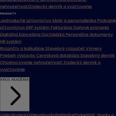
nehnuteľností
Znalecký denník a vyúčtovanie
PRODUKTY
Jednoduché účtovníctvo
Mzdy a personalistika
Podvojné
účtovníctvo
ERP systém
Fakturácia
Daňové priznania
Digitálna kancelária
Dochádzka
Personálne dokumenty
HR systém
Rozpočty a kalkulácie
Stavebný rozpočet
Výmery
Priebeh výstavby
Cenníková databáza
Stavebný denník
Ohodnocovanie nehnuteľností
Znalecký denník a
vyúčtovanie
KROS AKADÉMIA
Videoškolenia
Videonávody
Webináre
Podujatia
E-booky a