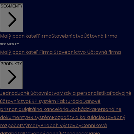
SEGMENTY
Malý podnikateľ
Firma
Stavebníctvo
Účtovná firma
SEGMENTY
Malý podnikateľ
Firma
Stavebníctvo
Účtovná firma
PRODUKTY
Jednoduché účtovníctvo
Mzdy a personalistika
Podvojné
účtovníctvo
ERP systém
Fakturácia
Daňové
priznania
Digitálna kancelária
Dochádzka
Personálne
dokumenty
HR systém
Rozpočty a kalkulácie
Stavebný
rozpočet
Výmery
Priebeh výstavby
Cenníková
databáza
Stavebný denník
Ohodnocovanie