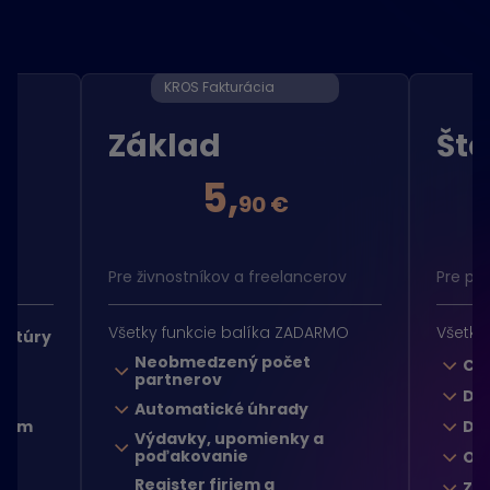
KROS Fakturácia
Základ
Št
5,
90 €
tne
Pre živnostníkov a freelancerov
Pre po
Všetky funkcie balíka ZADARMO
Všetky
aktúry
Neobmedzený počet
ov
Ce
partnerov
Dod
Automatické úhrady
tvom
Do
Výdavky, upomienky a
poďakovanie
Od
Register firiem a
Zá