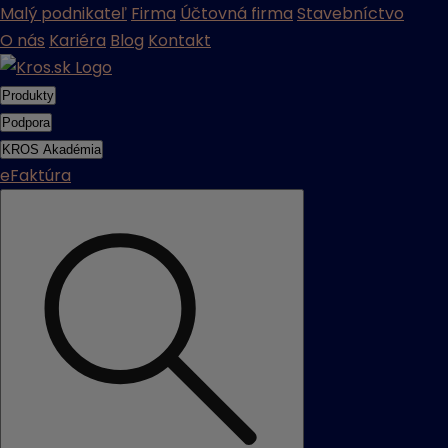
Malý podnikateľ
Firma
Účtovná firma
Stavebníctvo
O nás
Kariéra
Blog
Kontakt
Produkty
Podpora
KROS Akadémia
eFaktúra