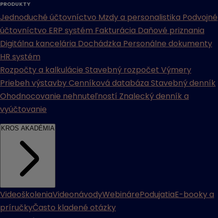
PRODUKTY
Jednoduché účtovníctvo
Mzdy a personalistika
Podvojné
účtovníctvo
ERP systém
Fakturácia
Daňové priznania
Digitálna kancelária
Dochádzka
Personálne dokumenty
HR systém
Rozpočty a kalkulácie
Stavebný rozpočet
Výmery
Priebeh výstavby
Cenníková databáza
Stavebný denník
Ohodnocovanie nehnuteľností
Znalecký denník a
vyúčtovanie
KROS AKADÉMIA
Videoškolenia
Videonávody
Webináre
Podujatia
E-booky a
príručky
Často kladené otázky