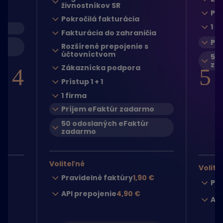
živnostníkov SR
Prí
Pokročilá fakturácia
1 f
mo
Fakturácia do zahraničia
Pr
Rozšírené prepojenie s
účtovníctvom
50
za
Zákaznícka podpora
4
5
Prístup 1 + 1
1 firma
Príjem eFaktúr zadarmo
50 odoslaných eFaktúr
zadarmo
Voliteľné
Volite
Pravidelné faktúry
1,90 €
Pra
API prepojenie
4,90 €
API