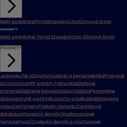
Malý podnikateľ
Firma
Stavebníctvo
Účtovná firma
SEGMENTY
Malý podnikateľ
Firma
Stavebníctvo
Účtovná firma
PRODUKTY
Jednoduché účtovníctvo
Mzdy a personalistika
Podvojné
účtovníctvo
ERP systém
Fakturácia
Daňové
priznania
Digitálna kancelária
Dochádzka
Personálne
dokumenty
HR systém
Rozpočty a kalkulácie
Stavebný
rozpočet
Výmery
Priebeh výstavby
Cenníková
databáza
Stavebný denník
Ohodnocovanie
nehnuteľností
Znalecký denník a vyúčtovanie