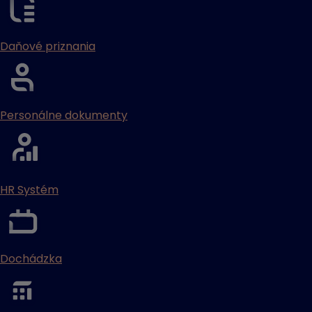
Daňové priznania
Personálne dokumenty
HR Systém
Dochádzka