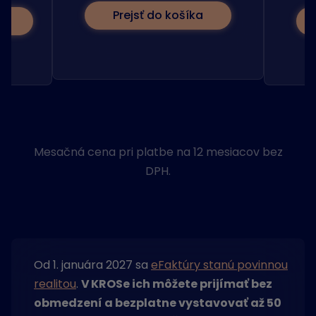
Prejsť do košíka
o
Mesačná cena pri platbe na 12 mesiacov bez
DPH.
Od 1. januára 2027 sa
eFaktúry stanú povinnou
realitou
.
V KROSe ich môžete prijímať bez
obmedzení a bezplatne vystavovať až 50