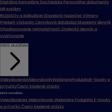
Digitálna kancelária
Dochádzka
Personálne dokumenty
HR systém
Rozpočty a kalkulácie
Stavebný rozpočet
Výmery
Priebeh výstavby
Cenníková databáza
Stavebný denník
Ohodnocovanie nehnuteľností
Znalecký denník a
vyúčtovanie
KROS AKADÉMIA
Videoškolenia
Videonávody
Webináre
Podujatia
E-booky a
príručky
Často kladené otázky
KROS AKADÉMIA
Videoškolenia
Videonávody
Webináre
Podujatia
E-booky
a príručky
Často kladené otázky