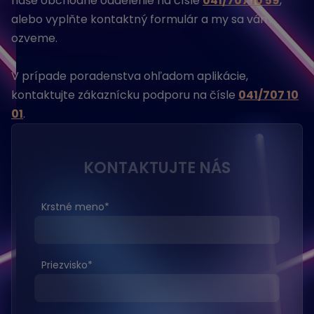
naše obchodné oddelenie na čísle
041/707 10 59
,
alebo vyplňte kontaktný formulár a my sa vám
ozveme.
V prípade poradenstva ohľadom aplikácie,
kontaktujte zákaznícku podporu na čísle
041/707 10
01
.
KONTAKTUJTE NÁS
Krstné meno
*
Priezvisko
*