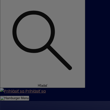
Hľadať
Prihlásiť sa
Menu