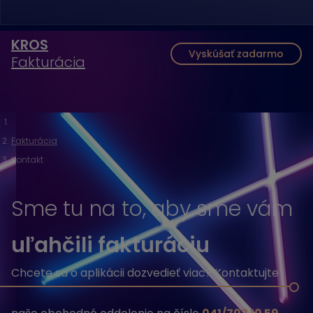
KROS
Vyskúšať zadarmo
Fakturácia
Fakturácia
Kontakt
Sme tu na to, aby sme vám
uľahčili fakturáciu
Chcete sa o aplikácii dozvedieť viac? Kontaktujte