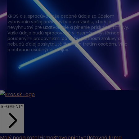
KROS a.s. spracúva vaše osobné údaje za účelom
vybavenia vašej požiadavky a v rozsahu, ktorý je
nevyhnutný pre uzatvorenie a plnenie príslušnej zmluvy.
Vaše údaje budú spracované v interných systémoch
poučenými pracovníkmi po dobu platnosti zmluvy a
nebudú ďalej poskytnuté žiadnym tretím osobám. Viac
o ochrane osobných údajov.
SEGMENTY
Malý podnikateľ
Firma
Stavebníctvo
Účtovná firma