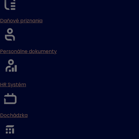
Daňové priznania
Personálne dokumenty
HR Systém
Dochádzka