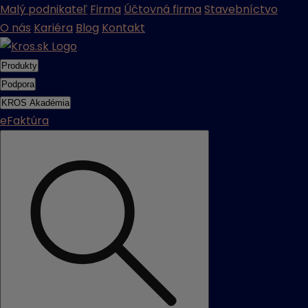
Malý podnikateľ
Firma
Účtovná firma
Stavebníctvo
O nás
Kariéra
Blog
Kontakt
Produkty
Podpora
KROS Akadémia
eFaktúra