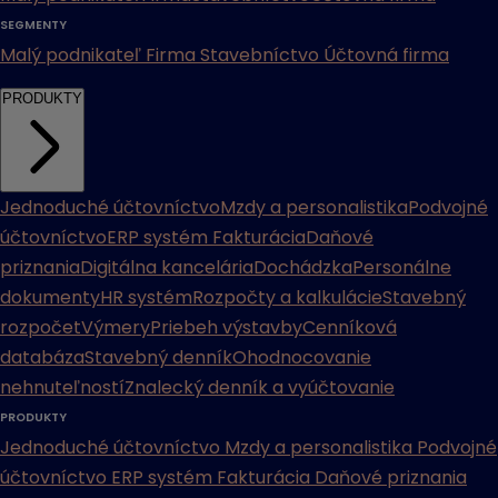
SEGMENTY
Malý podnikateľ
Firma
Stavebníctvo
Účtovná firma
PRODUKTY
Jednoduché účtovníctvo
Mzdy a personalistika
Podvojné
účtovníctvo
ERP systém
Fakturácia
Daňové
priznania
Digitálna kancelária
Dochádzka
Personálne
dokumenty
HR systém
Rozpočty a kalkulácie
Stavebný
rozpočet
Výmery
Priebeh výstavby
Cenníková
databáza
Stavebný denník
Ohodnocovanie
nehnuteľností
Znalecký denník a vyúčtovanie
PRODUKTY
Jednoduché účtovníctvo
Mzdy a personalistika
Podvojné
účtovníctvo
ERP systém
Fakturácia
Daňové priznania