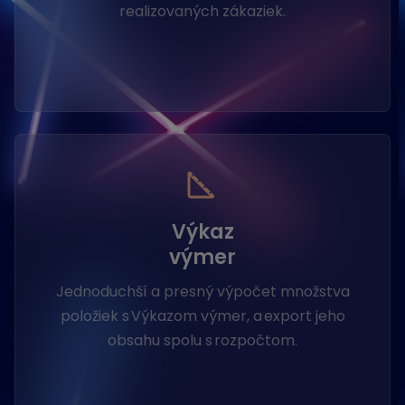
realizovaných zákaziek.
Výkaz
výmer
Jednoduchší a presný výpočet množstva
položiek s Výkazom výmer, a export jeho
obsahu spolu s rozpočtom.