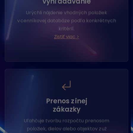
vyhľadávanie
Urýchli nájdenie vhodných položiek
v cenníkovej databáze podľa konkrétnych
kritérií.
Zistiť viac >
Prenos z inej
zákazky
Uľahčuje tvorbu rozpočtu prenosom
položiek, dielov alebo objektov z už