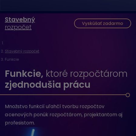
Stavebný
Vyskúšať zadarmo
rozpočet
Stavebný rozpočet
Funkcie
Funkcie,
ktoré rozpočtárom
zjednodušia prácu
Množstvo funkcií uľahčí tvorbu rozpočtov
a cenových ponúk rozpočtárom, projektantom aj
profesistom.