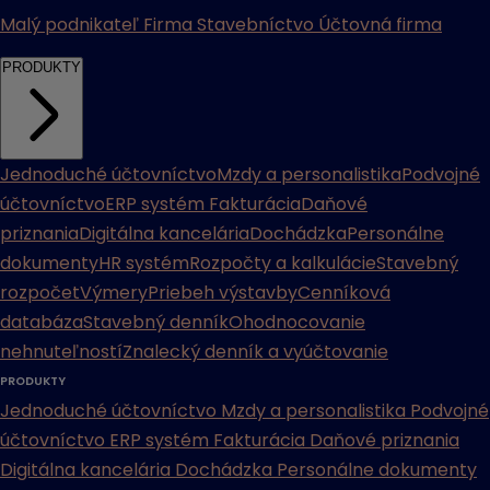
Malý podnikateľ
Firma
Stavebníctvo
Účtovná firma
PRODUKTY
Jednoduché účtovníctvo
Mzdy a personalistika
Podvojné
účtovníctvo
ERP systém
Fakturácia
Daňové
priznania
Digitálna kancelária
Dochádzka
Personálne
dokumenty
HR systém
Rozpočty a kalkulácie
Stavebný
rozpočet
Výmery
Priebeh výstavby
Cenníková
databáza
Stavebný denník
Ohodnocovanie
nehnuteľností
Znalecký denník a vyúčtovanie
PRODUKTY
Jednoduché účtovníctvo
Mzdy a personalistika
Podvojné
účtovníctvo
ERP systém
Fakturácia
Daňové priznania
Digitálna kancelária
Dochádzka
Personálne dokumenty