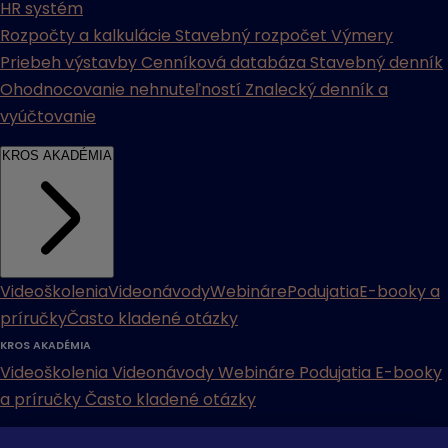
HR systém
Rozpočty a kalkulácie
Stavebný rozpočet
Výmery
Priebeh výstavby
Cenníková databáza
Stavebný denník
Ohodnocovanie nehnuteľností
Znalecký denník a
vyúčtovanie
KROS AKADÉMIA
Videoškolenia
Videonávody
Webináre
Podujatia
E-booky a
príručky
Často kladené otázky
KROS AKADÉMIA
Videoškolenia
Videonávody
Webináre
Podujatia
E-booky
a príručky
Často kladené otázky
INÉ