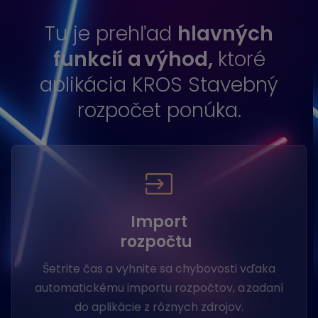
Tu je prehľad
hlavných
funkcií a výhod,
ktoré
aplikácia KROS Stavebný
rozpočet ponúka.
Import
rozpočtu
Šetrite čas a vyhnite sa chybovosti vďaka
automatickému importu rozpočtov, a zadaní
do aplikácie z rôznych zdrojov.