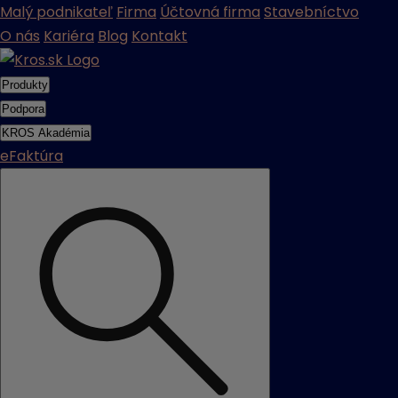
Malý podnikateľ
Firma
Účtovná firma
Stavebníctvo
O nás
Kariéra
Blog
Kontakt
Produkty
Podpora
KROS Akadémia
eFaktúra