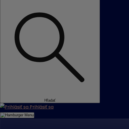
Hľadať
Prihlásiť sa
Menu