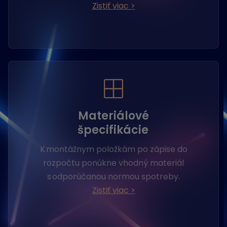
Zistiť viac >
Materiálové
špecifikácie
K montážnym položkám po zápise do
rozpočtu ponúkne vhodný materiál
s odporúčanou normou spotreby.
Zistiť viac >