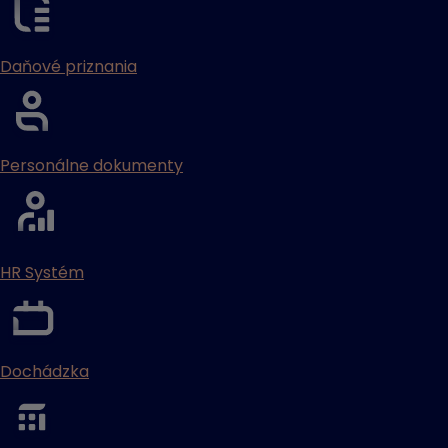
Daňové priznania
Personálne dokumenty
HR Systém
Dochádzka