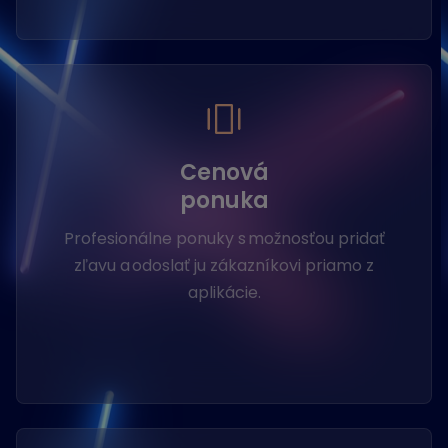
Cenová
ponuka
Profesionálne ponuky s možnosťou pridať
zľavu a odoslať ju zákazníkovi priamo z
aplikácie.