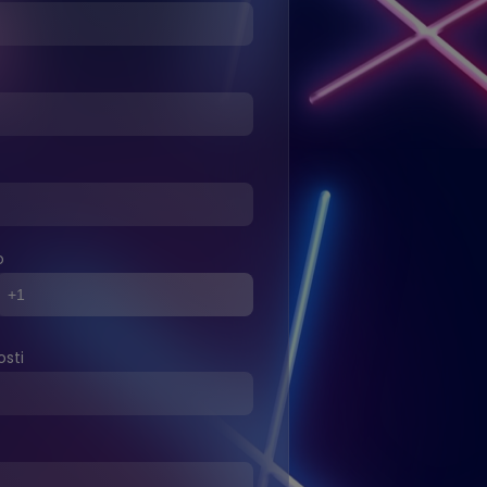
o
sti