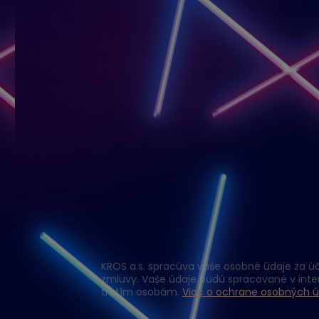
KROS a.s. spracúva vaše osobné údaje za úč
zmluvy. Vaše údaje budú spracované v int
tretím osobám.
Viac o ochrane osobných ú