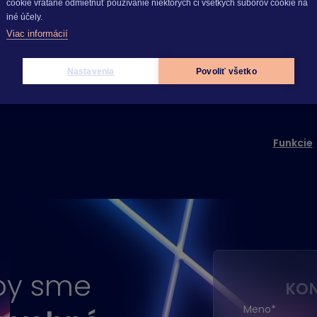
cookie vrátane odmietnuť používanie niektorých či všetkých súborov cookie na
iné účely.
Viac informácií
Nastavenia
Povoliť všetko
Funkcie
aby sme
KON
Meno
*