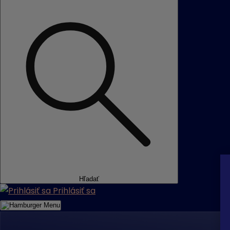
Hľadať
Prihlásiť sa
Menu