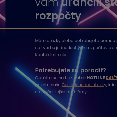
vám
uľahčili s
rozpočty
Máte otázky alebo potrebujete pomoc pr
na tvorbu jednoduchých rozpočtov a c
Kontaktujte nás.
Potrebujete sa poradiť?
Obráťte sa na bezplatnú
HOTLINE
041/7
pozrite naše
Často kladené otázky
, kd
na najčastejšie problémy.