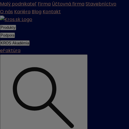
Malý podnikateľ
Firma
Účtovná firma
Stavebníctvo
O nás
Kariéra
Blog
Kontakt
Produkty
Podpora
KROS Akadémia
eFaktúra