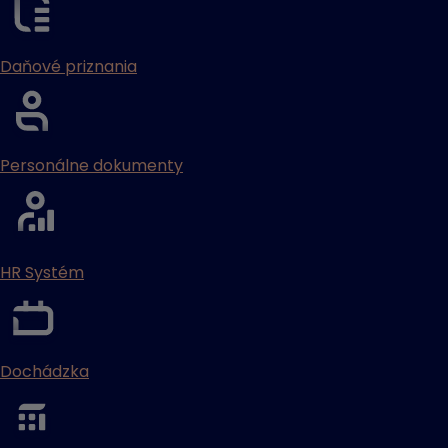
Daňové priznania
Personálne dokumenty
HR Systém
Dochádzka