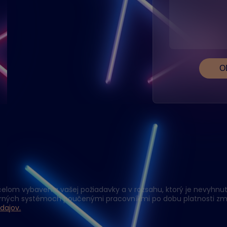
elom vybavenia vašej požiadavky a v rozsahu, ktorý je nevyhnutn
erných systémoch poučenými pracovníkmi po dobu platnosti zm
dajov.