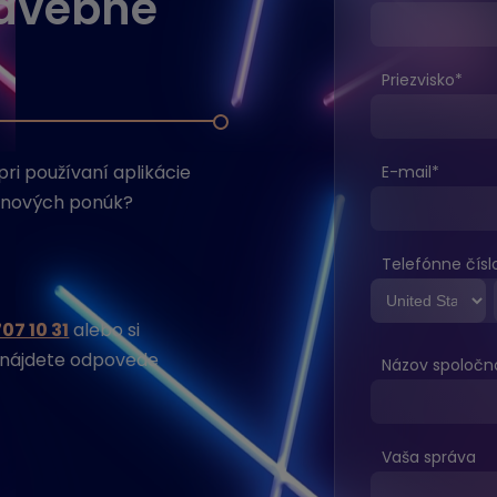
tavebné
Priezvisko
*
i používaní aplikácie
E-mail
*
enových ponúk?
Telefónne čísl
07 10 31
alebo si
e nájdete odpovede
Názov spoločno
Vaša správa