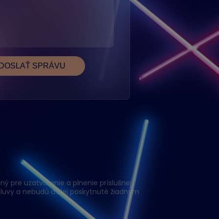
ý pre uzatvorenie a plnenie príslušnej
luvy a nebudú ďalej poskytnuté žiadnym